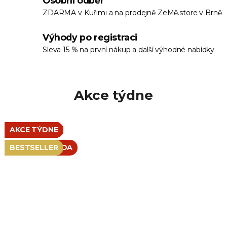
Osobní odběr
ZDARMA v Kuřimi a na prodejně ZeMě.store v Brně
Výhody po registraci
Sleva 15 % na první nákup a další výhodné nabídky
Akce týdne
AKCE TÝDNE
AKCE TÝDNE
AKCE TÝDNE
AKCE TÝDNE
AKCE TÝDNE
AKCE TÝDNE
AKCE TÝDNE
AKCE TÝDNE
AKCE TÝDNE
AKCE TÝDNE
AKCE TÝDNE
AKCE TÝDNE
AKCE TÝDNE
AKCE TÝDNE
AKCE TÝDNE
AKCE TÝDNE
AKCE TÝDNE
AKCE TÝDNE
AKCE TÝDNE
BESTSELLER
VÝHODNÁ SADA
BESTSELLER