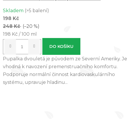
Skladem
(>5 balení)
198 Kč
248 Kč
(–20 %)
Měrná
198 Kč / 100 ml
cena:
DO KOŠÍKU
Pupalka dvouletá je původem ze Severní Ameriky. Je
vhodná k navození premenstruačního komfortu.
Podporuje normální činnost kardiovaskulárního
systému, upravuje hladinu...