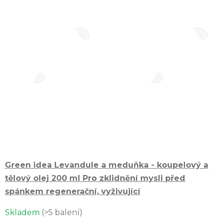
Green idea Levandule a meduňka - koupelový a
tělový olej 200 ml
Pro zklidnění mysli před
spánkem regenerační, vyživující
Průměrné
Skladem
(>5 balení)
hodnocení