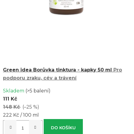
Green idea Borůvka tinktura - kapky 50 ml
Pro
podporu zraku, cév a trávení
Skladem
(>5 balení)
111 Kč
148 Kč
(–25 %)
Měrná
222 Kč / 100 ml
cena:
DO KOŠÍKU