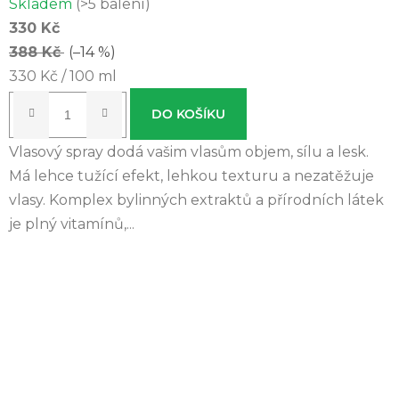
Skladem
(>5 balení)
330 Kč
388 Kč
(–14 %)
Měrná
330 Kč / 100 ml
cena:
DO KOŠÍKU
Vlasový spray dodá vašim vlasům objem, sílu a lesk.
Má lehce tužící efekt, lehkou texturu a nezatěžuje
vlasy. Komplex bylinných extraktů a přírodních látek
je plný vitamínů,...