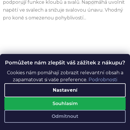
podporují funkce kloubů a svalů. Napomáhá uvolnit
napětí ve svalech a snižuje svalovou únavu. Vhodný
pro koně s omezenou pohyblivostí...
Pomůžete nám zlepšit váš zážitek z nákupu?
Cookies nám pomáhají zobrazit relevantní obsah a
zapamatovat si vaše preference.
Podrobnosti
Nastavení
Souhlasím
Odmítnout