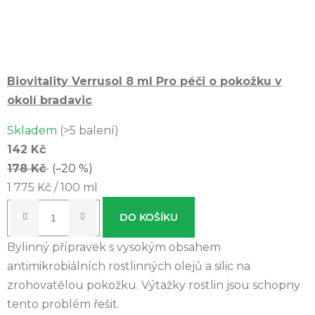
Biovitality Verrusol 8 ml
Pro péči o pokožku v
okolí bradavic
Skladem
(>5 balení)
142 Kč
178 Kč
(–20 %)
Měrná
1 775 Kč / 100 ml
cena:
DO KOŠÍKU
Bylinný přípravek s vysokým obsahem
antimikrobiálních rostlinných olejů a silic na
zrohovatělou pokožku. Výtažky rostlin jsou schopny
tento problém řešit.