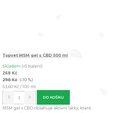
Topvet MSM gel s CBD 500 ml
Skladem
(>5 balení)
268 Kč
298 Kč
(–10 %)
Měrná
53,60 Kč / 100 ml
cena:
DO KOŠÍKU
MSM gel s CBD obsahuje aktivní látky, které