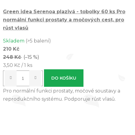
Green idea Serenoa plazivá - tobolky 60 ks
Pro
normální funkci prostaty a močových cest, pro
růst vlasů
Průměrné
Skladem
(>5 balení)
hodnocení
210 Kč
produktu
248 Kč
(–15 %)
je
Měrná
3,50 Kč / 1 ks
5,0
cena:
z 5
DO KOŠÍKU
hvězdiček.
Pro normální funkci prostaty, močové soustavy a
reprodukčního systému. Podporuje růst vlasů.