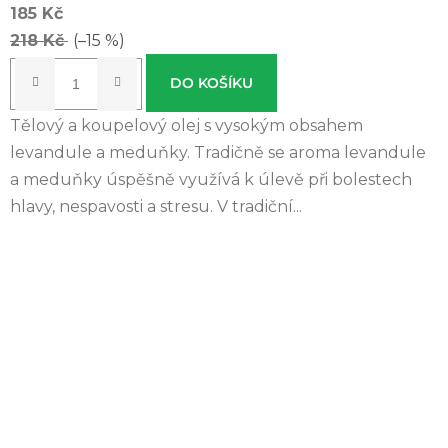
185 Kč
produktu
218 Kč
(–15 %)
je
5,0
DO KOŠÍKU
z 5
Tělový a koupelový olej s vysokým obsahem
hvězdiček.
levandule a meduňky. Tradičně se aroma levandule
a meduňky úspěšně využívá k úlevě při bolestech
hlavy, nespavosti a stresu. V tradiční...