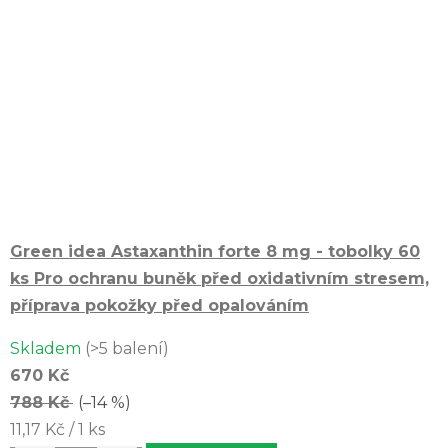
Green idea Astaxanthin forte 8 mg - tobolky 60
ks
Pro ochranu buněk před oxidativním stresem,
příprava pokožky před opalováním
Průměrné
Skladem
(>5 balení)
hodnocení
670 Kč
produktu
788 Kč
(–14 %)
je
Měrná
11,17 Kč / 1 ks
5,0