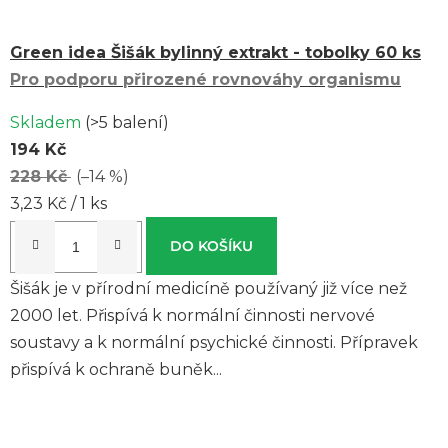
Green idea Šišák bylinný extrakt - tobolky 60 ks
Pro podporu přirozené rovnováhy organismu
Skladem
(>5 balení)
194 Kč
228 Kč
(–14 %)
Měrná
3,23 Kč / 1 ks
cena:
DO KOŠÍKU
Šišák je v přírodní medicíně používaný již více než
2000 let. Přispívá k normální činnosti nervové
soustavy a k normální psychické činnosti. Přípravek
přispívá k ochraně buněk...