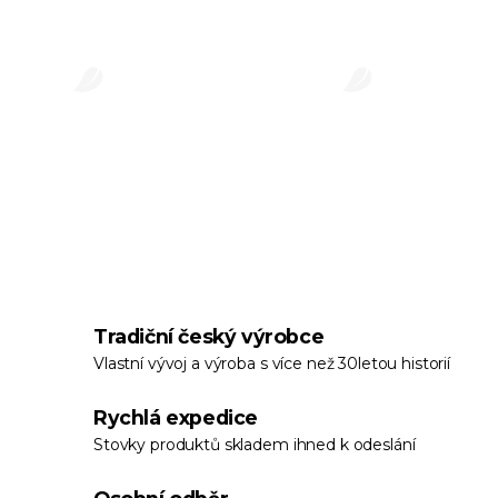
Stačí právě teď nakoupit na e-shopu alespoň za 1
000 Kč a uplatnit slevový kód: SUMMER150.
ZJISTIT VÍC
Tradiční český výrobce
Vlastní vývoj a výroba s více než 30letou historií
Rychlá expedice
Stovky produktů skladem ihned k odeslání