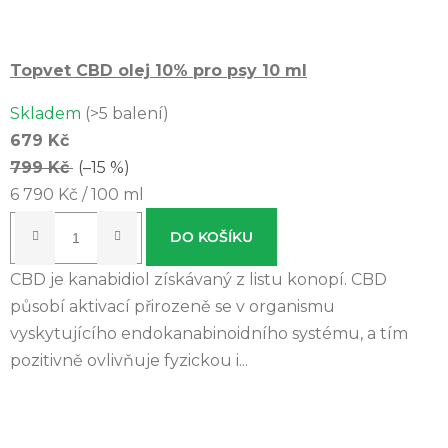
Topvet CBD olej 10% pro psy 10 ml
Skladem
(>5 balení)
679 Kč
799 Kč
(–15 %)
Měrná
6 790 Kč / 100 ml
cena:
DO KOŠÍKU
CBD je kanabidiol získávaný z listu konopí. CBD
působí aktivací přirozeně se v organismu
vyskytujícího endokanabinoidního systému, a tím
pozitivně ovlivňuje fyzickou i...