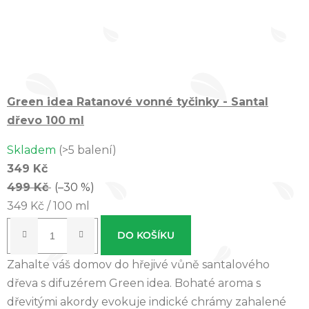
Green idea ​Ratanové vonné tyčinky - Santal
dřevo 100 ml
Skladem
(>5 balení)
349 Kč
499 Kč
(–30 %)
Měrná
349 Kč / 100 ml
cena:
DO KOŠÍKU
Zahalte váš domov do hřejivé vůně santalového
dřeva s difuzérem Green idea. Bohaté aroma s
dřevitými akordy evokuje indické chrámy zahalené