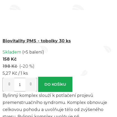
Biovitality PMS - tobolky 30 ks
Průměrné
Skladem
(>5 balení)
hodnocení
158 Kč
produktu
198 Kč
(–20 %)
je
Měrná
5,27 Kč / 1 ks
5,0
cena:
z 5
DO KOŠÍKU
hvězdiček.
Bylinný komplex slouží k potlačení projevů
premenstruačního syndromu. Komplex obnovuje
celkovou pohodu a uvolňuje tělo od zvýšeného
stresu. Bylinný komplex uvolňuje při...