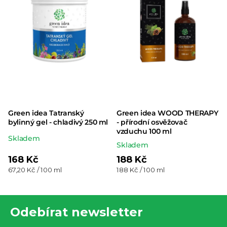
Green idea Tatranský
Green idea WOOD THERAPY
bylinný gel - chladivý 250 ml
- přírodní osvěžovač
vzduchu 100 ml
Průměrné
Skladem
Skladem
hodnocení
168 Kč
188 Kč
produktu
Měrná
Měrná
67,20 Kč / 100 ml
188 Kč / 100 ml
je
cena:
cena:
5,0
Z
z 5
Odebírat newsletter
á
hvězdiček.