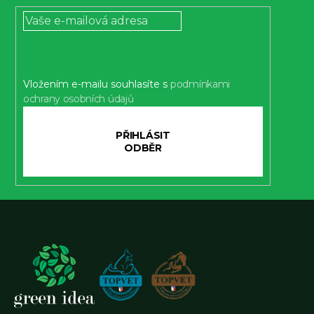
p
a
t
í
Vložením e-mailu souhlasíte s
podmínkami
ochrany osobních údajů
PŘIHLÁSIT
SE