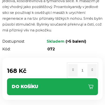
jedlová, kosodřevinová a tymiánová silice. K masážím je
hvězdiček.
olej vhodný jako pozátěžový. Proantokyanidy v jedlové
silici se používají k osvěžující masáži k urychlení
regenerace a na tzv. příznaky těžkých nohou. Směs bylin
působí stimulačně. Bylinky současně překrvují a čistí, což
má příznivý vliv na pokožku.
Dostupnost
Skladem
(>5 balení)
Kód:
072
168 Kč
Měrná cena:
DO KOŠÍKU