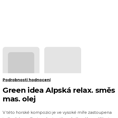
Průměrné
Podrobnosti hodnocení
hodnocení
Green idea Alpská relax. směs
produktu
mas. olej
je
0,0
V této horské kompozici je ve vysoké míře zastoupena
z 5