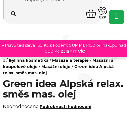
Přejít
na
NÁKUPNÍ
obsah
CZK
KOŠÍK
☀️Právě teď sleva 150 Kč s kódem: SUMMER150 při nákupu nad
1 000 Kč
ZJISTIT VÍC
Domů
/
Bylinná kosmetika
/
Masáže a terapie
/
Masážní a
koupelové oleje
/
Masážní oleje
/
Green idea Alpská
relax. směs mas. olej
Green idea Alpská relax.
směs mas. olej
Průměrné
Neohodnoceno
Podrobnosti hodnocení
hodnocení
produktu