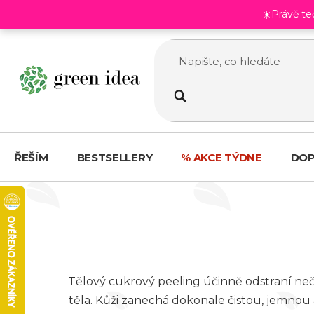
Přejít
☀️Právě t
na
obsah
ŘEŠÍM
BESTSELLERY
% AKCE TÝDNE
DOP
Tělový cukrový peeling účinně odstraní ne
těla. Kůži zanechá dokonale čistou, jemnou 