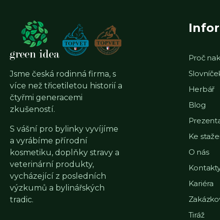
Info
Proč nak
Slovníč
Jsme česká rodinná firma, s
více než třicetiletou historií a
Herbář
čtyřmi generacemi
Blog
zkušeností.
Prezent
S vášní pro bylinky vyvíjíme
Ke staže
a vyrábíme přírodní
O nás
kosmetiku, doplňky stravy a
veterinární produkty,
Kontakt
vycházející z posledních
Kariéra
výzkumů a bylinářských
Zakázko
tradic.
Tiráž