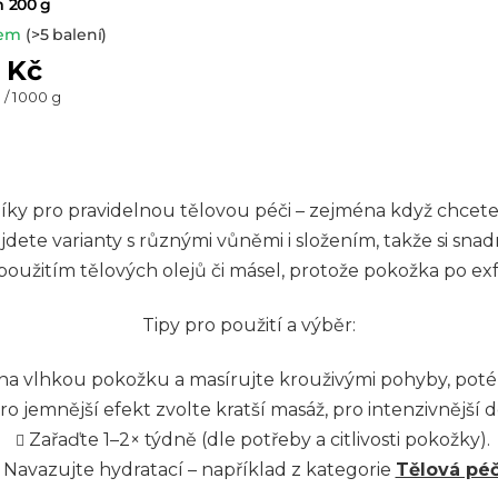
m 200 g
dem
(>5 balení)
 Kč
 / 1000 g
O
v
ky pro pravidelnou tělovou péči – zejména když chcete
l
jdete varianty s různými vůněmi i složením, takže si sn
použitím tělových olejů či másel, protože pokožka po exfo
á
d
Tipy pro použití a výběr:
a
 na vlhkou pokožku a masírujte krouživými pohyby, poté
c
ro jemnější efekt zvolte kratší masáž, pro intenzivnější de
í
Zařaďte 1–2× týdně (dle potřeby a citlivosti pokožky).
p
Navazujte hydratací – například z kategorie
Tělová pé