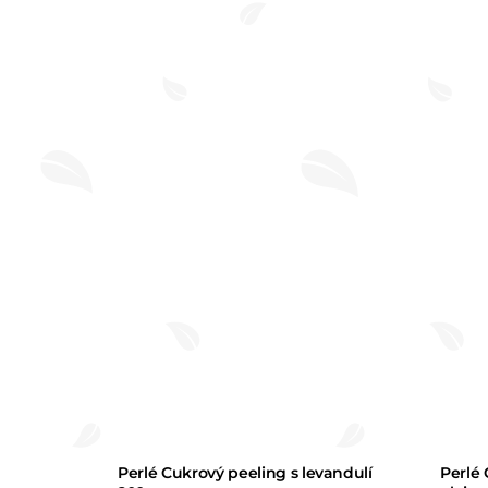
z 5
hvězdiček.
Perlé Cukrový peeling s levandulí
Perlé 