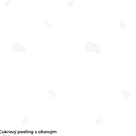
z 5
hvězdiček.
Cukrový peeling s olivovým