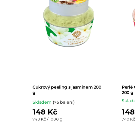
Cukrový peeling s jasmínem 200
Perlé 
g
200 g
Skla
Průměrné
Skladem
(>5 balení)
hodnocení
148 Kč
148
produktu
Měrná
Měrná
740 Kč / 1000 g
740 Kč
cena:
cena:
je
5,0