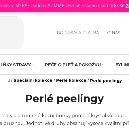
eď sleva 150 Kč s kódem: SUMMER150 při nákupu nad 1 000 Kč
Z
DOPRAVA A PLATBA
O NÁS
LŇKY STRAVY
PÉČE O PLEŤ A POKOŽKU
BYLI
Domů
/
Speciální kolekce
/
Perlé kolekce
/
Perlé peelingy
Perlé peelingy
čistoty a odumřelé kožní buňky pomocí krystalků cukru.
a pružnou. Jednotlivé druhy obsahují vysoce kvalitní př