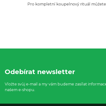
Pro kompletní koupelnový rituál můžete
Z
á
Odebírat newsletter
p
a
Vložte svůj e-mail a my vám budeme zasílat informa
našem e-shopu.
t
í