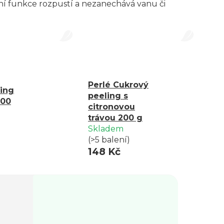
ivní funkce rozpustí a nezanechává vanu či
Perlé Cukrový
ing
peeling s
200
citronovou
trávou 200 g
Skladem
(>5 balení)
148 Kč