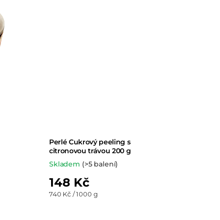
Perlé Cukrový peeling s
citronovou trávou 200 g
Skladem
(>5 balení)
148 Kč
Měrná
740 Kč / 1000 g
cena: