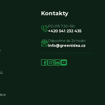
Kontakty
PO–PÁ 7:30–16h
+420 541 232 435
Odpovíme do 24 hodin
info@greenidea.cz
a
jů
kce