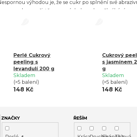
. Nespornou výhodou je, že se cukr po splnění své abraz
sprchu znečistěnou a náchylnou k poškrábání.
Perlé Cukrový
Cukrový peel
peeling s
s jasmínem 
levandulí 200 g
g
Skladem
Skladem
(>5 balení)
(>5 balení)
148 Kč
148 Kč
ZNAČKY
ŘEŠÍM
Perlé
Krása
Psychika
Spánek
Tělová
6
1