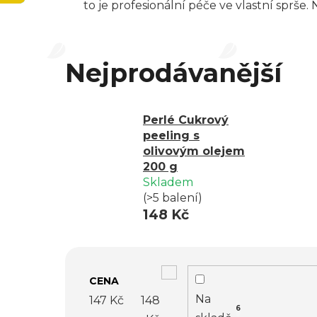
to je profesionální péče ve vlastní sprše
Nejprodávanější
Perlé Cukrový
peeling s
olivovým olejem
200 g
Skladem
(>5 balení)
148 Kč
V
CENA
ý
Na
147
Kč
148
6