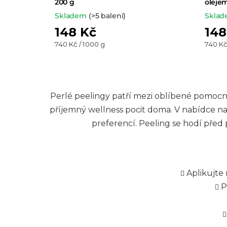
200 g
oleje
Skladem
(>5 balení)
Skla
148 Kč
148
Měrná
Měrná
740 Kč / 1000 g
740 Kč
cena:
cena:
Perlé peelingy patří mezi oblíbené pomocní
příjemný wellness pocit doma. V nabídce na
preferencí. Peeling se hodí před 
Aplikujte
P