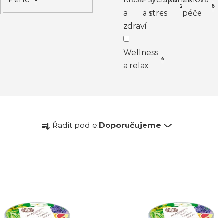
2
6
a
a stres
péče
1
zdraví
Wellness
4
a relax
Ř
Řadit podle:
Doporučujeme
a
z
e
n