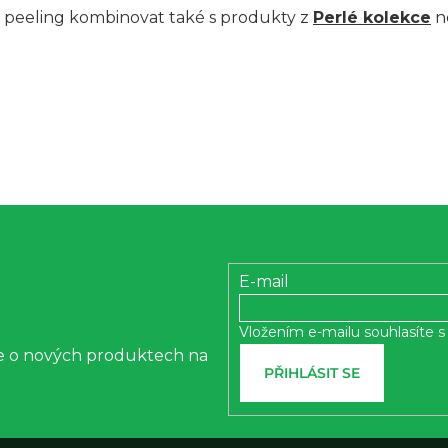
r
 peeling kombinovat také s produkty z
Perlé kolekce
n
v
k
y
v
ý
p
i
s
E-mail
u
Vložením e-mailu souhlasíte 
ce o nových produktech na
PŘIHLÁSIT SE