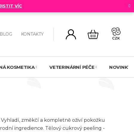
JISTIT VÍC
BLOG
KONTAKTY
CZK
NÁKUPNÍ
KOŠÍK
NNÁ KOSMETIKA
VETERINÁRNÍ PÉČE
NOVINKY
 Vyhladí, změkčí a kompletně oživí pokožku
írodní ingredience. Tělový cukrový peeling -