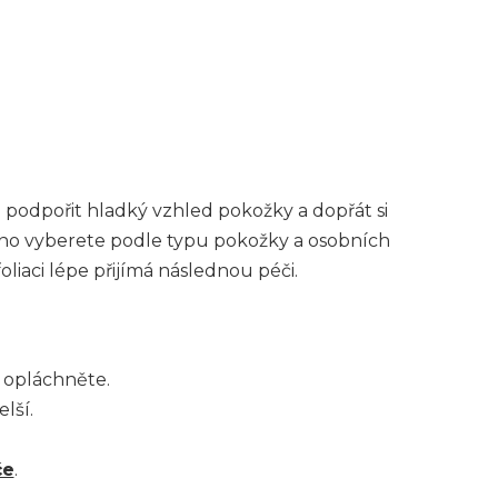
 podpořit hladký vzhled pokožky a dopřát si
adno vyberete podle typu pokožky a osobních
liaci lépe přijímá následnou péči.
 opláchněte.
lší.
če
.