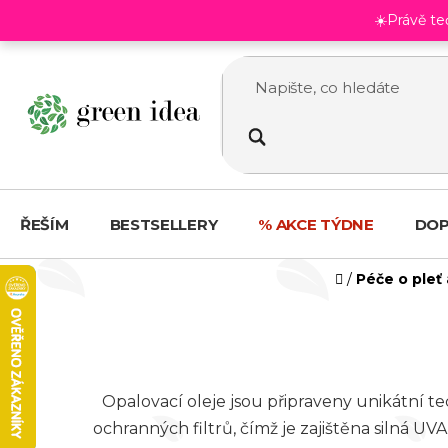
Přejít
☀️Právě t
na
obsah
ŘEŠÍM
BESTSELLERY
% AKCE TÝDNE
DOP
Domů
/
Péče o pleť
Opalovací oleje jsou připraveny unikátní t
ochranných filtrů, čímž je zajištěna silná U