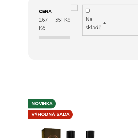
V
CENA
ý
Na
267
351
Kč
4
p
skladě
Kč
i
s
p
r
o
NOVINKA
d
VÝHODNÁ SADA
u
k