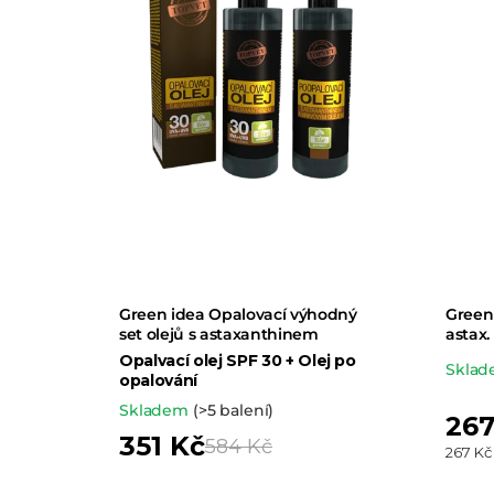
t
ů
Green idea Opalovací výhodný
Green 
set olejů s astaxanthinem
astax
Opalvací olej SPF 30 + Olej po
Prům
Skla
opalování
hodn
Skladem
(>5 balení)
267
prod
351 Kč
584 Kč
Měrná
267 Kč
je
cena:
5,0