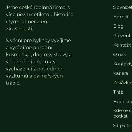
Slovníč
Jsme česká rodinná firma, s
více než třicetiletou historií a
Herbář
čtyřmi generacemi
Blog
zkušeností.
Prezent
S vášní pro bylinky vyvíjíme
Ke staže
a vyrábíme přírodní
O nás
kosmetiku, doplňky stravy a
veterinární produkty,
Kontakt
vycházející z posledních
Kariéra
výzkumů a bylinářských
Zakázko
tradic.
Tiráž
Hodnoce
Kde se 
potkat
Síť part