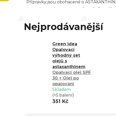
Přípravky jsou obohacené o ASTAXANTHIN, ne
slunečního záření
Nejprodávanější
Green idea
Opalovací
výhodný set
olejů s
astaxanthinem
Opalvací olej SPF
30 + Olej po
opalování
Skladem
(>5 balení)
351 Kč