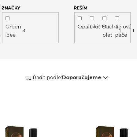
ZNAČKY
ŘEŠÍM
Green
Opalování
Pleť
Suchá
Tělová
1
3
4
1
1
idea
pleť
péče
Ř
Řadit podle:
Doporučujeme
a
z
e
n