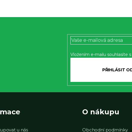
v
ý
p
i
s
u
Vložením e-mailu souhlasíte 
PŘIH
SE
rmace
O nákupu
upovat u nás
Obchodní podmínky