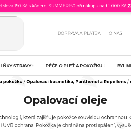
eď sleva 150 Kč s kódem: SUMMER150 při nákupu nad 1 000 Kč
Z
DOPRAVA A PLATBA
O NÁS
LŇKY STRAVY
PÉČE O PLEŤ A POKOŽKU
BYLI
 a pokožku
/
Opalovací kosmetika, Panthenol a Repellens
/
Opalovací oleje
echnologií, která zajišťuje pokožce souvislou ochrannou 
VA i UVB ochrana. Pokožka je chráněna proti spálení, vy