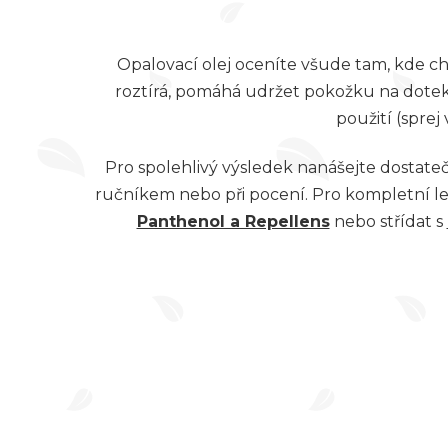
z 5
hvězd
Opalovací olej oceníte všude tam, kde ch
roztírá, pomáhá udržet pokožku na dotek v
použití (sprej 
Pro spolehlivý výsledek nanášejte dostate
ručníkem nebo při pocení. Pro kompletní let
Panthenol a Repellens
nebo střídat s