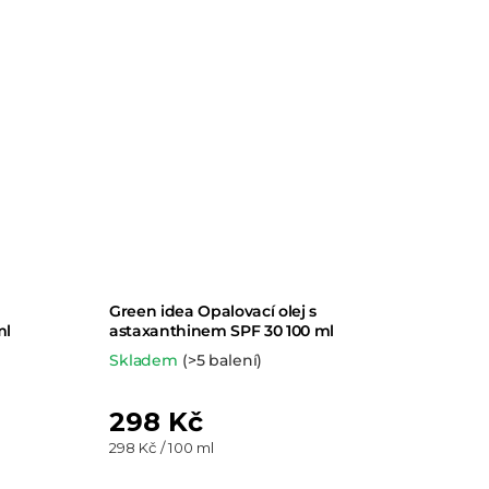
Green idea Opalovací olej s
ml
astaxanthinem SPF 30 100 ml
Skladem
(>5 balení)
298 Kč
Měrná
298 Kč / 100 ml
cena: