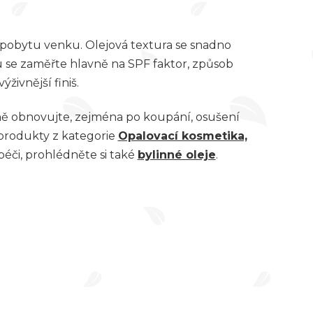
i pobytu venku. Olejová textura se snadno
ru se zaměřte hlavně na SPF faktor, způsob
ýživnější finiš.
lně obnovujte, zejména po koupání, osušení
 produkty z kategorie
Opalovací kosmetika,
péči, prohlédněte si také
bylinné oleje
.