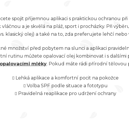
O
iček.
v
cete spojit příjemnou aplikaci s praktickou ochranou př
l
láčnou a je skvělá na pláž, sport i procházky. Při výbě
vs. klasický olej) a také na to, zda preferujete lehčí nebo v
á
d
čné množství před pobytem na slunci a aplikaci pravide
a
ní rutinu můžete opalovací olej kombinovat i s dalšími
opalovacími mléky
. Pokud máte rádi přírodní tělovou 
c
í
Lehká aplikace a komfortní pocit na pokožce
p
Volba SPF podle situace a fototypu
r
Pravidelná reaplikace pro udržení ochrany
v
k
y