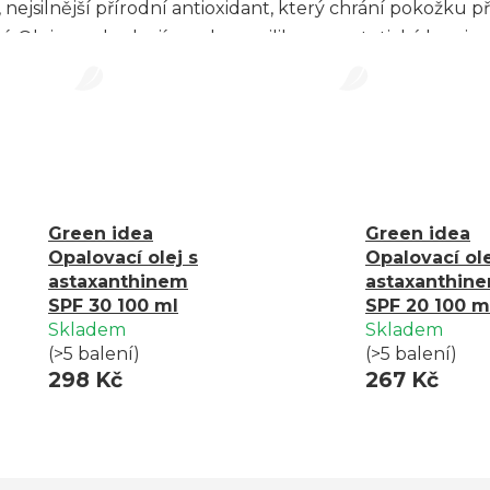
jsilnější přírodní antioxidant, který chrání pokožku p
. Oleje neobsahují parabeny, silikony, syntetická barviva 
Green idea
Green idea
Opalovací olej s
Opalovací ole
astaxanthinem
astaxanthin
SPF 30 100 ml
SPF 20 100 m
Skladem
Skladem
(>5 balení)
(>5 balení)
298 Kč
267 Kč