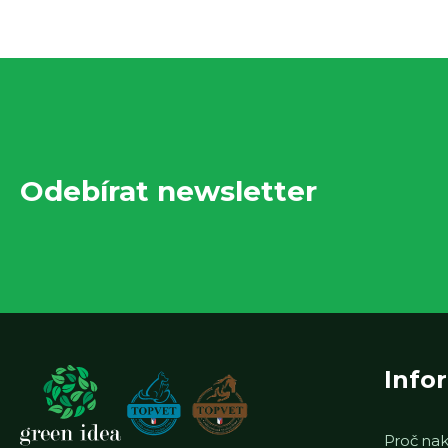
Z
á
p
Odebírat newsletter
a
t
í
Info
Proč nak