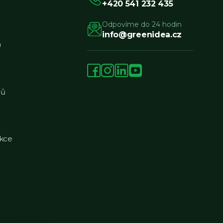
+420 541 232 435
Odpovíme do 24 hodin
info@greenidea.cz
a
jů
kce