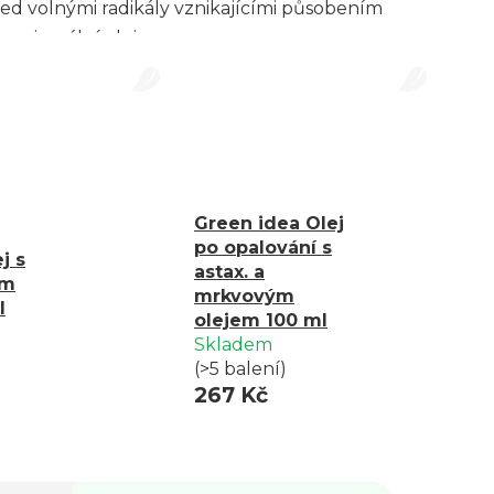
řed volnými radikály vznikajícími působením
a minerální oleje.
Green idea Olej
po opalování s
j s
astax. a
em
mrkvovým
l
olejem 100 ml
Skladem
(>5 balení)
267 Kč