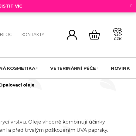
JISTIT VÍC
BLOG
KONTAKTY
CZK
NÁKUPNÍ
KOŠÍK
NNÁ KOSMETIKA
VETERINÁRNÍ PÉČE
NOVINKY
Opalovací oleje
krycí vrstvu. Oleje vhodně kombinují účinky
sušení a před trvalým poškozením UVA paprsky.