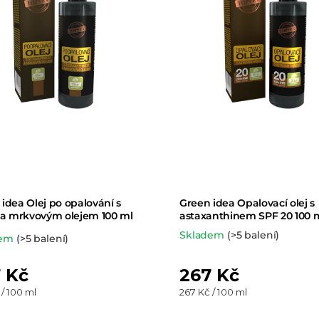
í
p
r
o
d
u
k
idea Olej po opalování s
Green idea Opalovací olej s
t
. a mrkvovým olejem 100 ml
astaxanthinem SPF 20 100 
Skladem
(>5 balení)
ěrné
dem
(>5 balení)
ů
ocení
 Kč
267 Kč
uktu
Měrná
 / 100 ml
267 Kč / 100 ml
cena: