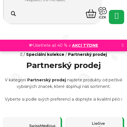
Přejít
na
NÁKUPNÍ
obsah
CZK
KOŠÍK
💸Ušetřete až 40 % v
AKCI TÝDNE
Domů
/
Speciální kolekce
/
Partnerský prodej
Partnerský prodej
V kategorii
Partnerský prodej
najdete produkty od pečlivě
vybraných značek, které doplňují náš sortiment.
Vyberte si podle svých preferencí a dopřejte si kvalitní péči i
doplňky stravy na jednom místě.
Liečive
SwissMedicus®