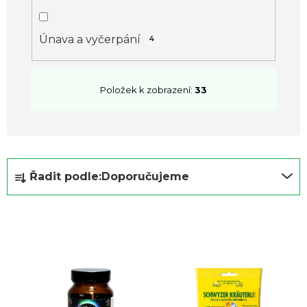
Únava a vyčerpání
4
Položek k zobrazení:
33
Ř
Řadit podle:
Doporučujeme
a
z
e
n
í
p