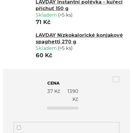
LAVDAY Instantní polévka - kuřecí
příchuť 150 g
Skladem
(>5 ks)
71 Kč
LAVDAY Nízkokalorické konjakové
spaghetti 270 g
Skladem
(>5 ks)
60 Kč
V
ý
CENA
p
37
Kč
1390
i
Kč
s
p
r