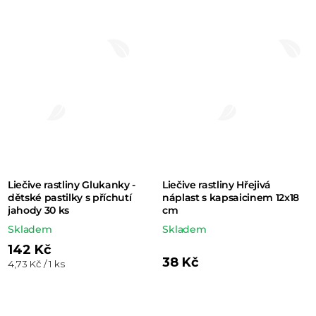
Liečive rastliny Glukanky -
Liečive rastliny Hřejivá
dětské pastilky s příchutí
náplast s kapsaicinem 12x18
jahody 30 ks
cm
Skladem
Skladem
142 Kč
38 Kč
Měrná
4,73 Kč / 1 ks
cena: