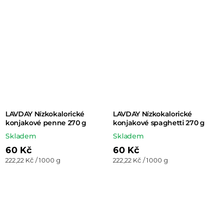
LAVDAY Nízkokalorické
LAVDAY Nízkokalorické
konjakové penne 270 g
konjakové spaghetti 270 g
Skladem
Skladem
60 Kč
60 Kč
Měrná
Měrná
222,22 Kč / 1000 g
222,22 Kč / 1000 g
cena:
cena: