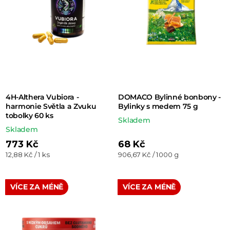
r
o
d
u
k
t
4H-Althera Vubiora -
DOMACO Bylinné bonbony -
ů
harmonie Světla a Zvuku
Bylinky s medem 75 g
tobolky 60 ks
Skladem
Skladem
773 Kč
68 Kč
Měrná
Měrná
12,88 Kč / 1 ks
906,67 Kč / 1000 g
cena:
cena:
VÍCE ZA MÉNĚ
VÍCE ZA MÉNĚ