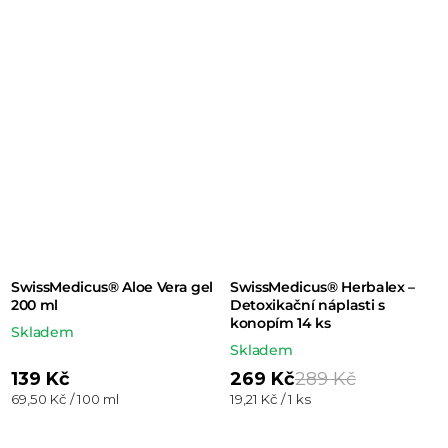
SwissMedicus® Aloe Vera gel
SwissMedicus® Herbalex –
200 ml
Detoxikační náplasti s
konopím 14 ks
Skladem
Skladem
139 Kč
269 Kč
289 Kč
Měrná
Měrná
69,50 Kč / 100 ml
19,21 Kč / 1 ks
cena:
cena: