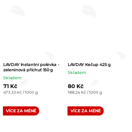
LAVDAY Instantní polévka -
LAVDAY Kečup 425 g
zeleninová příchuť 150 g
Skladem
Skladem
71 Kč
80 Kč
Měrná
Měrná
473,33 Kč / 1000 g
188,24 Kč / 1000 g
cena:
cena:
VÍCE ZA MÉNĚ
VÍCE ZA MÉNĚ