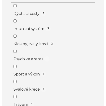
Dýchací cesty
3
Imunitní systém
3
Klouby, svaly, kosti
2
Psychika a stres
1
Sport a výkon
1
Svalové křeče
1
Trávení
1