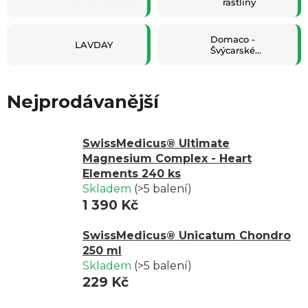
rastliny
Domaco -
LAVDAY
Švýcarské
bonbony
Nejprodávanější
SwissMedicus® Ultimate
Magnesium Complex - Heart
Elements 240 ks
Skladem
(>5 balení)
1 390 Kč
SwissMedicus® Unicatum Chondro
250 ml
Skladem
(>5 balení)
229 Kč