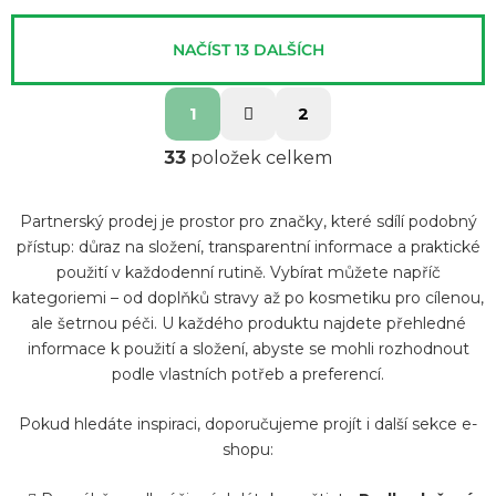
NAČÍST 13 DALŠÍCH
S
O
1
2
t
v
r
33
položek celkem
l
á
á
n
Partnerský prodej je prostor pro značky, které sdílí podobný
d
k
přístup: důraz na složení, transparentní informace a praktické
o
a
použití v každodenní rutině. Vybírat můžete napříč
v
c
kategoriemi – od doplňků stravy až po kosmetiku pro cílenou,
á
í
ale šetrnou péči. U každého produktu najdete přehledné
n
informace k použití a složení, abyste se mohli rozhodnout
p
í
podle vlastních potřeb a preferencí.
r
v
Pokud hledáte inspiraci, doporučujeme projít i další sekce e-
k
shopu:
y