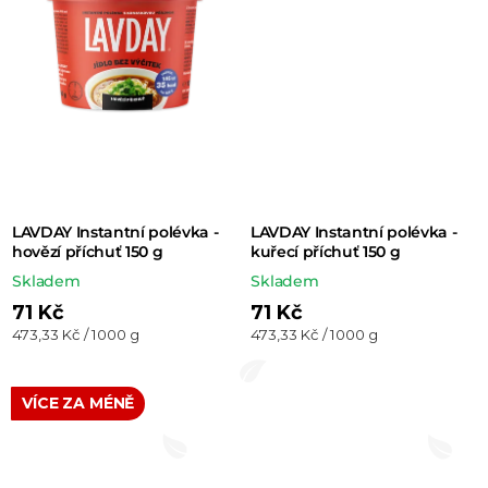
LAVDAY Instantní polévka -
LAVDAY Instantní polévka -
hovězí příchuť 150 g
kuřecí příchuť 150 g
Skladem
Skladem
71 Kč
71 Kč
Měrná
Měrná
473,33 Kč / 1000 g
473,33 Kč / 1000 g
cena:
cena:
VÍCE ZA MÉNĚ