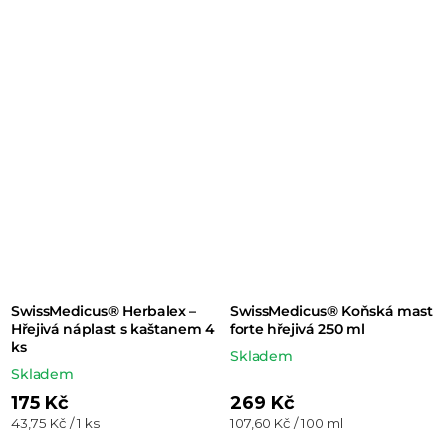
SwissMedicus® Herbalex –
SwissMedicus® Koňská mast
Hřejivá náplast s kaštanem 4
forte hřejivá 250 ml
ks
Skladem
Skladem
175 Kč
269 Kč
Měrná
Měrná
43,75 Kč / 1 ks
107,60 Kč / 100 ml
cena:
cena: