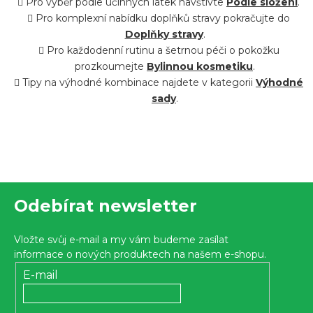
Pro výběr podle účinných látek navštivte
Podle složení
.
v
Pro komplexní nabídku doplňků stravy pokračujte do
ý
Doplňky stravy
.
p
Pro každodenní rutinu a šetrnou péči o pokožku
i
prozkoumejte
Bylinnou kosmetiku
.
Tipy na výhodné kombinace najdete v kategorii
Výhodné
s
sady
.
u
Z
Odebírat newsletter
á
p
Vložte svůj e-mail a my vám budeme zasílat
a
informace o nových produktech na našem e-shopu.
t
E-mail
í