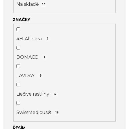
o
Na skladě
33
d
ZNAČKY
u
k
t
4H-Althera
1
ů
DOMACO
1
LAVDAY
8
Liečive rastliny
4
SwissMedicus®
19
ŘEŠÍM