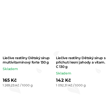
Liečive rastliny Dětský sirup
Liečive rastliny Dětský sirup s
multivitaminový forte 130 g
příchutí lesní jahody a vitam.
C 130 g
Skladem
Skladem
165 Kč
142 Kč
Měrná
Měrná
1 269,23 Kč / 1000 g
1 092,31 Kč / 1000 g
cena:
cena: