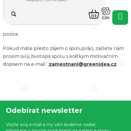
Kariéra
NÁKUPNÍ
CZK
KOŠÍK
Momentálně nenabízíme žádné volné pracovní
pozice.
Pokud máte přesto zájem o spolupráci, zašlete nám
prosím svůj životopis spolu s krátkým motivačním
dopisem na e-mail:
zamestnani@greenidea.cz
Z
Odebírat newsletter
á
p
Vložte svůj e-mail a my vám budeme zasílat
informace o nových produktech na našem e-shopu.