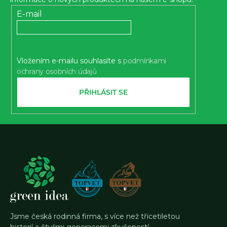
a
t
E-mail
í
Vložením e-mailu souhlasíte s
podmínkami
ochrany osobních údajů
PŘIHLÁSIT SE
Jsme česká rodinná firma, s více než třicetiletou
historií a čtyřmi generacemi zkušeností.