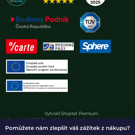
Vytvořil Shoptet Premium
Copyright 2026
Greenidea.cz
. Všechna práva vyhrazena.
Upravit nastavení cookies
Pomůžete nám zlepšit váš zážitek z nákupu?