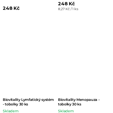
248 Kč
248 Kč
Měrná
8,27 Kč / 1 ks
cena:
Biovitality Lymfatický systém
Biovitality Menopauza -
- tobolky 30 ks
tobolky 30 ks
Skladem
Skladem