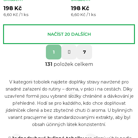
198 Kč
198 Kč
Měrná
Měrná
6,60 Kč / 1 ks
6,60 Kč / 1 ks
cena:
cena:
NAČÍST 20 DALŠÍCH
S
O
1
7
t
v
r
131
položek celkem
l
á
á
n
V kategorii tobolek najdete doplňky stravy navržené pro
d
k
snadné zařazení do rutiny – doma, v práci i na cestách. Díky
o
a
uzavřené formě jsou vybrané složky chráněné a dávkování je
v
c
přehledné. Hodí se pro každého, kdo chce doplňovat
á
í
jídelníček cíleně a bez zbytečné chuti či aroma. U bylinných
n
variant pracujeme se standardizovanými extrakty, aby byl
p
í
obsah účinných látek konzistentní.
r
v