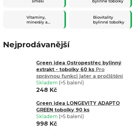
směsi
bylinné tobolky
benefity tobolek? Chrání účinné látky před nepříznivými vlivy
prostředí, tlumí nepříjemný zápach a chuť některých látek a
Vitamíny,
Biovitality
umožňují přesné dávkování. Byliny pro výrobu tobolek jsou
minerály a
bylinné tobolky
ve formě standardizovaných extraktů, díky čemuž
ostatní
garantujeme vysokou míru účinnosti.
Nejprodávanější
Green idea Ostropestřec bylinný
extrakt - tobolky 60 ks
Pro
správnou funkci jater a pročištění
Skladem
(>5 balení)
248 Kč
Green idea LONGEVITY ADAPTO
GREEN tobolky 90 ks
Skladem
(>5 balení)
998 Kč