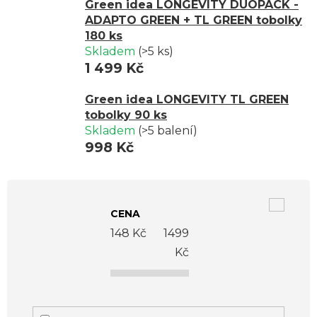
Green idea LONGEVITY DUOPACK -
ADAPTO GREEN + TL GREEN tobolky
180 ks
Skladem
(>5 ks)
1 499 Kč
Green idea LONGEVITY TL GREEN
tobolky 90 ks
Skladem
(>5 balení)
998 Kč
V
ý
CENA
p
148
Kč
1499
i
Kč
s
p