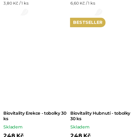
Měrná
Měrná
3,80 Kč / 1 ks
6,60 Kč / 1 ks
produktu
cena:
cena:
je
5,0
BESTSELLER
z 5
hvězdiček.
Biovitality Erekce - tobolky 30
Biovitality Hubnutí - tobolky
ks
30 ks
Skladem
Skladem
248 Kč
248 Kč