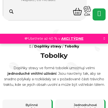
Přejít
na
NÁKUPNÍ
obsah
CZK
KOŠÍK
💸Ušetřete až 40 % v
AKCI TÝDNE
Domů
/
Doplňky stravy
/
Tobolky
Tobolky
Doplňky stravy ve formě tobolek umožňují velmi
jednoduché vnitřní užívání
. Jsou navrženy tak, aby se
snadno polykaly a rozkládaly se v požadované části trávicího
traktu, kde se jejich obsah uvolní a může být vstřebán tělem.
Naše tobolky jsou z většiny
100% veganské
a nabízejí
efektivní a pohodlný způsob, jak doplnit potřebné živiny.
V nabídce najdete
jednodruhové bylinné extrakty,
Bylinné
Jednodruhové
bylinné směsi, vitamíny i minerály
. A jaké jsou praktické