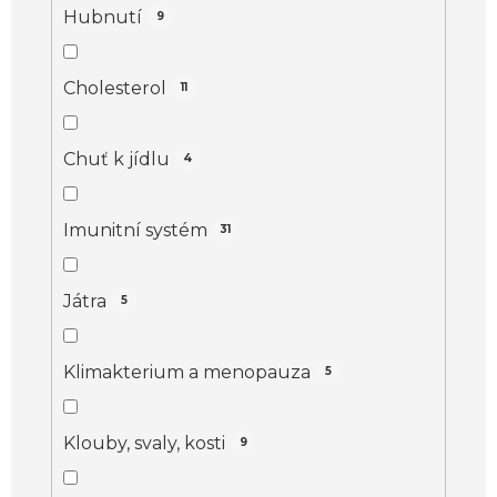
Hubnutí
9
Cholesterol
11
Chuť k jídlu
4
Imunitní systém
31
Játra
5
Klimakterium a menopauza
5
Klouby, svaly, kosti
9