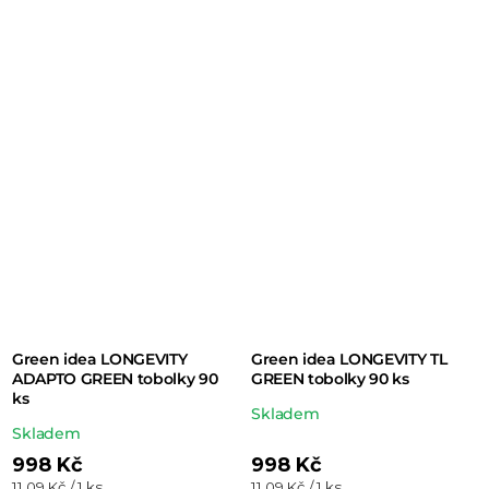
je
5,0
z 5
hvězdiček.
Green idea LONGEVITY
Green idea LONGEVITY TL
ADAPTO GREEN tobolky 90
GREEN tobolky 90 ks
ks
Průměrné
Skladem
Průměrné
Skladem
hodnocení
hodnocení
998 Kč
998 Kč
produktu
Měrná
Měrná
11,09 Kč / 1 ks
11,09 Kč / 1 ks