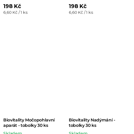
198 Kč
198 Kč
Měrná
Měrná
6,60 Kč / 1 ks
6,60 Kč / 1 ks
cena:
cena:
Biovitality Močopohlavní
Biovitality Nadýmání -
aparát - tobolky 30 ks
tobolky 30 ks
Skladem
Skladem