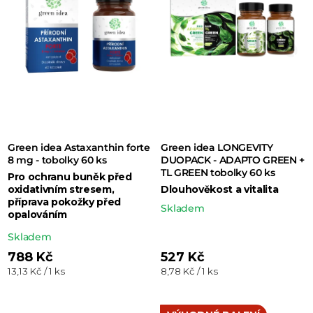
p
r
o
d
u
k
t
Green idea Astaxanthin forte
Green idea LONGEVITY
ů
8 mg - tobolky 60 ks
DUOPACK - ADAPTO GREEN +
TL GREEN tobolky 60 ks
Pro ochranu buněk před
oxidativním stresem,
Dlouhověkost a vitalita
příprava pokožky před
Skladem
opalováním
Průměrné
Skladem
hodnocení
788 Kč
527 Kč
Měrná
Měrná
13,13 Kč / 1 ks
8,78 Kč / 1 ks
produktu
cena:
cena:
je
5,0