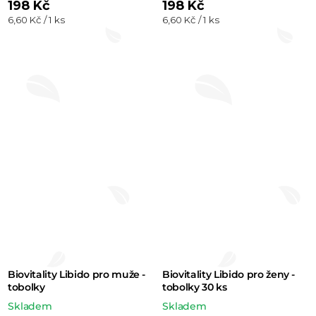
198 Kč
198 Kč
Měrná
Měrná
6,60 Kč / 1 ks
6,60 Kč / 1 ks
cena:
cena:
Biovitality Libido pro muže -
Biovitality Libido pro ženy -
tobolky
tobolky 30 ks
Skladem
Skladem