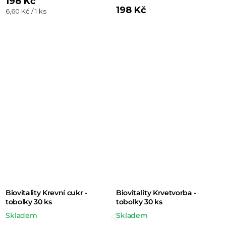
198 Kč
198 Kč
Měrná
6,60 Kč / 1 ks
cena:
Biovitality Krevní cukr -
Biovitality Krvetvorba -
tobolky 30 ks
tobolky 30 ks
Skladem
Skladem