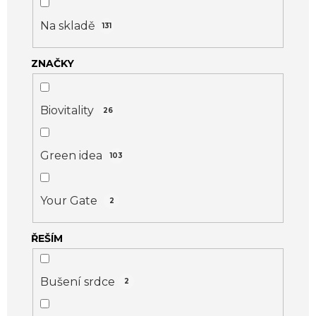
r
o
Na skladě
131
d
ZNAČKY
u
k
t
Biovitality
26
ů
Green idea
103
Your Gate
2
ŘEŠÍM
Bušení srdce
2