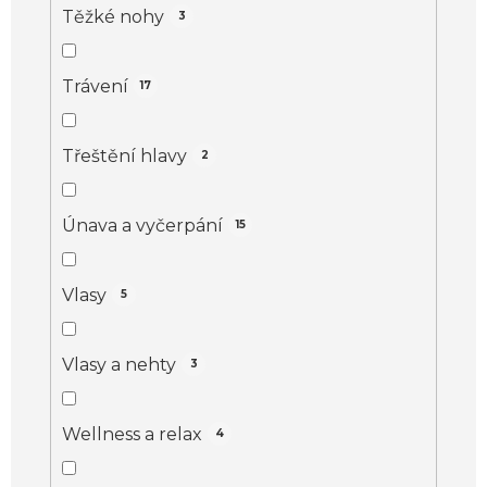
Těžké nohy
3
Trávení
17
Třeštění hlavy
2
Únava a vyčerpání
15
Vlasy
5
Vlasy a nehty
3
Wellness a relax
4