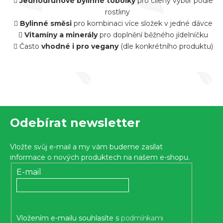
Jednodruhové bylinné tobolky
pro cílený výběr podle
k
rostliny
y
Bylinné směsi
pro kombinaci více složek v jedné dávce
Vitamíny a minerály
pro doplnění běžného jídelníčku
v
Často
vhodné i pro vegany
(dle konkrétního produktu)
ý
p
i
s
u
Z
Odebírat newsletter
á
p
Vložte svůj e-mail a my vám budeme zasílat
a
informace o nových produktech na našem e-shopu.
t
E-mail
í
Vložením e-mailu souhlasíte s
podmínkami