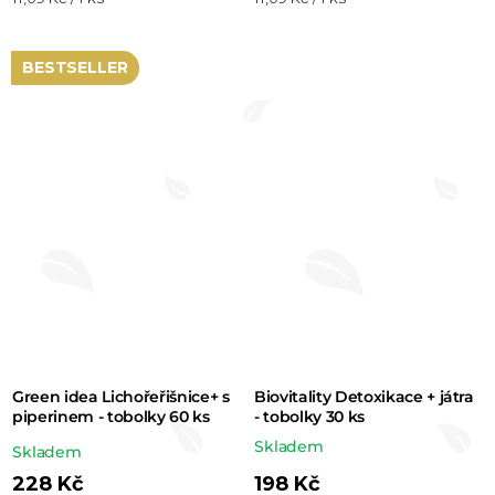
produktu
je
cena:
cena:
je
5,0
5,0
BESTSELLER
z 5
z 5
hvězdiček.
hvězdiček.
Green idea Lichořeřišnice+ s
Biovitality Detoxikace + játra
piperinem - tobolky 60 ks
- tobolky 30 ks
Skladem
Průměrné
Skladem
hodnocení
228 Kč
198 Kč