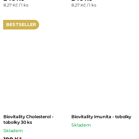
Měrná
Měrná
8,27 Kč / 1 ks
8,27 Kč / 1 ks
cena:
cena:
BESTSELLER
Biovitality Cholesterol -
Biovitality Imunita - tobolky
tobolky 30 ks
Skladem
Skladem