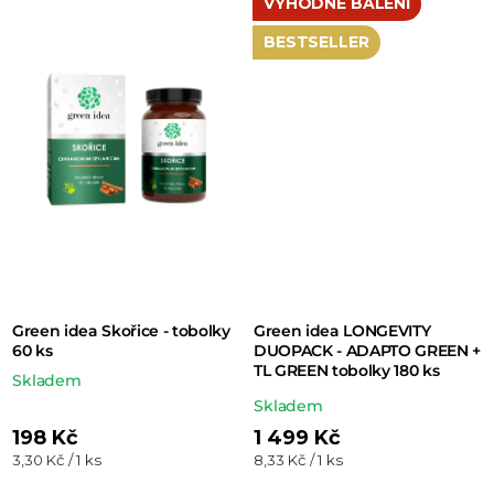
VÝHODNÉ BALENÍ
z 5
BESTSELLER
hvězdiček.
Green idea Skořice - tobolky
Green idea LONGEVITY
60 ks
DUOPACK - ADAPTO GREEN +
TL GREEN tobolky 180 ks
Skladem
Průměrné
Skladem
hodnocení
198 Kč
1 499 Kč
Měrná
Měrná
3,30 Kč / 1 ks
8,33 Kč / 1 ks
produktu
cena:
cena: