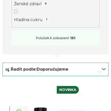
Ženské zdraví
6
Hladina cukru
1
Položek k zobrazení:
131
Ř
Řadit podle:
Doporučujeme
a
z
e
NOVINKA
n
í