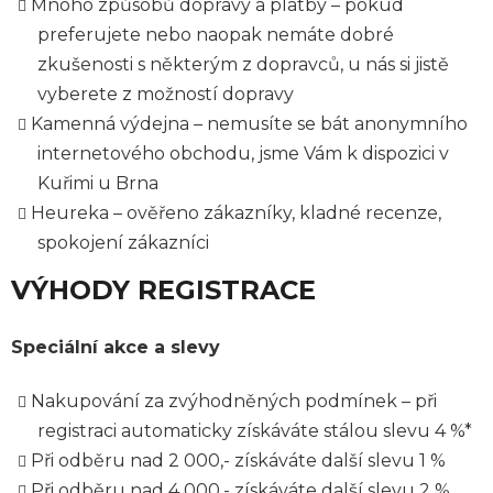
Mnoho způsobů dopravy a platby – pokud
preferujete nebo naopak nemáte dobré
zkušenosti s některým z dopravců, u nás si jistě
vyberete z možností dopravy
Kamenná výdejna – nemusíte se bát anonymního
internetového obchodu, jsme Vám k dispozici v
Kuřimi u Brna
Heureka – ověřeno zákazníky, kladné recenze,
spokojení zákazníci
VÝHODY REGISTRACE
Speciální akce a slevy
Nakupování za zvýhodněných podmínek – při
registraci automaticky získáváte stálou slevu 4 %*
Při odběru nad 2 000,- získáváte další slevu 1 %
Při odběru nad 4 000,- získáváte další slevu 2 %