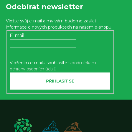
Z
Odebírat newsletter
á
p
Vložte svůj e-mail a my vám budeme zasílat
a
informace o nových produktech na našem e-shopu.
t
E-mail
í
Vložením e-mailu souhlasíte s
podmínkami
ochrany osobních údajů
PŘIHLÁSIT SE