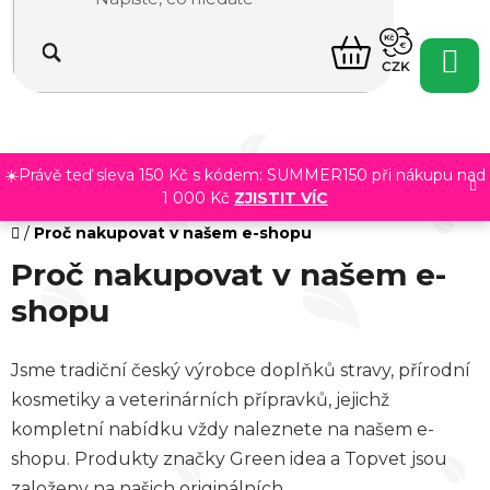
Přejít
na
NÁKUPNÍ
obsah
CZK
KOŠÍK
☀️Právě teď sleva 150 Kč s kódem: SUMMER150 při nákupu nad
1 000 Kč
ZJISTIT VÍC
Domů
/
Proč nakupovat v našem e-shopu
Proč nakupovat v našem e-
shopu
Jsme tradiční český výrobce doplňků stravy, přírodní
kosmetiky a veterinárních přípravků, jejichž
kompletní nabídku vždy naleznete na našem e-
shopu. Produkty značky Green idea a Topvet jsou
založeny na našich originálních