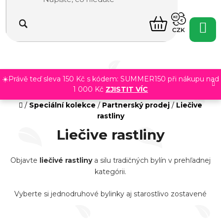
Přejít
na
NÁKUPNÍ
obsah
CZK
KOŠÍK
☀️Právě teď sleva 150 Kč s kódem: SUMMER150 při nákupu nad
1 000 Kč
ZJISTIT VÍC
Domů
/
Speciální kolekce
/
Partnerský prodej
/
Liečive
rastliny
Liečive rastliny
Objavte
liečivé rastliny
a silu tradičných bylín v prehľadnej
kategórii.
Vyberte si jednodruhové bylinky aj starostlivo zostavené
zmesi pre každodenné rituály.