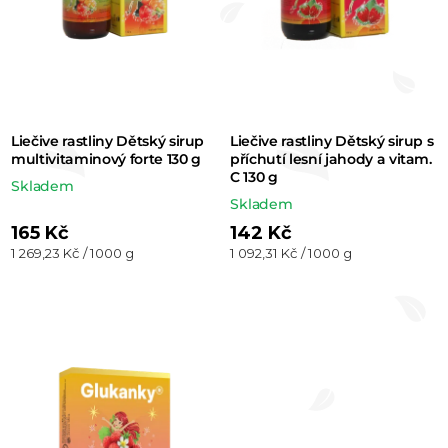
d
u
k
t
Liečive rastliny Dětský sirup
Liečive rastliny Dětský sirup s
ů
multivitaminový forte 130 g
příchutí lesní jahody a vitam.
C 130 g
Skladem
Skladem
165 Kč
142 Kč
Měrná
Měrná
1 269,23 Kč / 1000 g
1 092,31 Kč / 1000 g
cena:
cena: