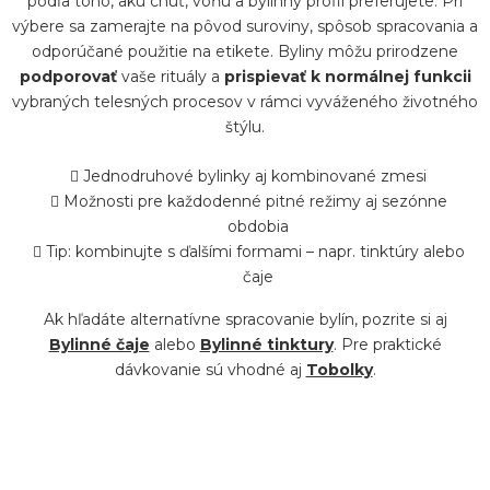
podľa toho, akú chuť, vôňu a bylinný profil preferujete. Pri
a
výbere sa zamerajte na pôvod suroviny, spôsob spracovania a
odporúčané použitie na etikete. Byliny môžu prirodzene
c
podporovať
vaše rituály a
prispievať k normálnej funkcii
í
vybraných telesných procesov v rámci vyváženého životného
p
štýlu.
r
Jednodruhové bylinky aj kombinované zmesi
v
Možnosti pre každodenné pitné režimy aj sezónne
k
obdobia
y
Tip: kombinujte s ďalšími formami – napr. tinktúry alebo
v
čaje
ý
Ak hľadáte alternatívne spracovanie bylín, pozrite si aj
p
Bylinné čaje
alebo
Bylinné tinktury
. Pre praktické
i
dávkovanie sú vhodné aj
Tobolky
.
s
u