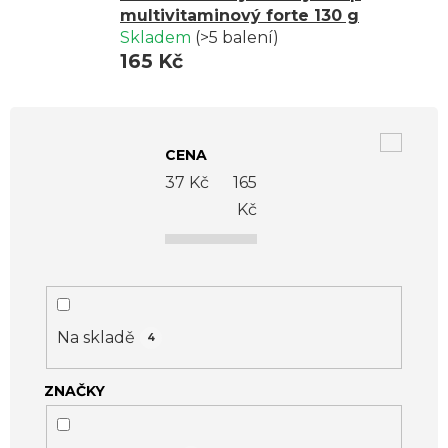
multivitaminový forte 130 g
Skladem
(>5 balení)
165 Kč
V
ý
CENA
p
37
Kč
165
i
Kč
s
p
r
o
Na skladě
4
d
ZNAČKY
u
k