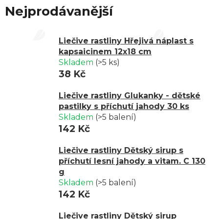
Nejprodávanější
Liečive rastliny Hřejivá náplast s
kapsaicinem 12x18 cm
Skladem
(>5 ks)
38 Kč
Liečive rastliny Glukanky - dětské
pastilky s příchutí jahody 30 ks
Skladem
(>5 balení)
142 Kč
Liečive rastliny Dětský sirup s
příchutí lesní jahody a vitam. C 130
g
Skladem
(>5 balení)
142 Kč
Liečive rastliny Dětský sirup