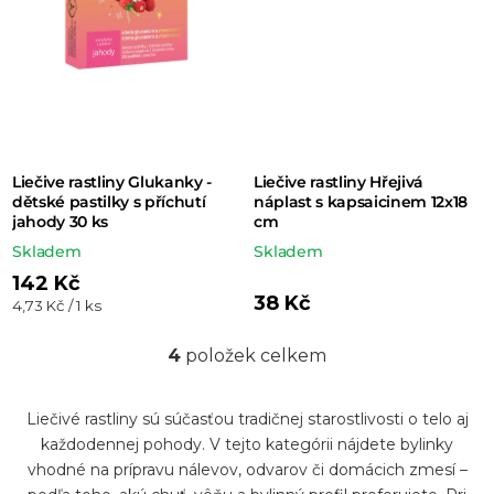
Liečive rastliny Glukanky -
Liečive rastliny Hřejivá
dětské pastilky s příchutí
náplast s kapsaicinem 12x18
jahody 30 ks
cm
Skladem
Skladem
142 Kč
38 Kč
Měrná
4,73 Kč / 1 ks
cena:
4
položek celkem
O
v
Liečivé rastliny sú súčasťou tradičnej starostlivosti o telo aj
l
každodennej pohody. V tejto kategórii nájdete bylinky
á
vhodné na prípravu nálevov, odvarov či domácich zmesí –
d