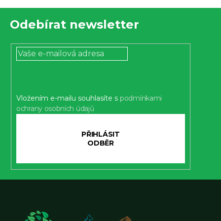
Z
Odebírat newsletter
á
p
a
t
í
Vložením e-mailu souhlasíte s
podmínkami
ochrany osobních údajů
PŘIHLÁSIT
SE