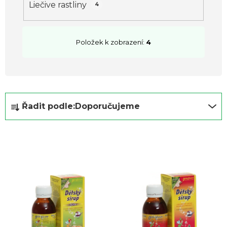
t
Liečive rastliny
4
ů
Položek k zobrazení:
4
Ř
Řadit podle:
Doporučujeme
a
z
e
n
í
p
r
o