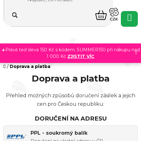
Přejít
na
NÁKUPNÍ
obsah
CZK
KOŠÍK
☀️Právě teď sleva 150 Kč s kódem: SUMMER150 při nákupu nad
1 000 Kč
ZJISTIT VÍC
Domů
/
Doprava a platba
Doprava a platba
Přehled možných způsobů doručení zásilek a jejich
cen pro Českou republiku:
DORUČENÍ NA ADRESU
PPL - soukromý balík
Doručení na vlastní adresu v ČR