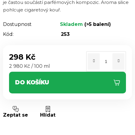
je častou součástí parfémových kompozic. Aroma silice
pohlcuje cigaretový kouř.
Dostupnost
Skladem
(>5 balení)
Kód:
253
298 Kč
Měrná cena:
2 980 Kč / 100 ml
DO KOŠÍKU
Zeptat se
Hlídat