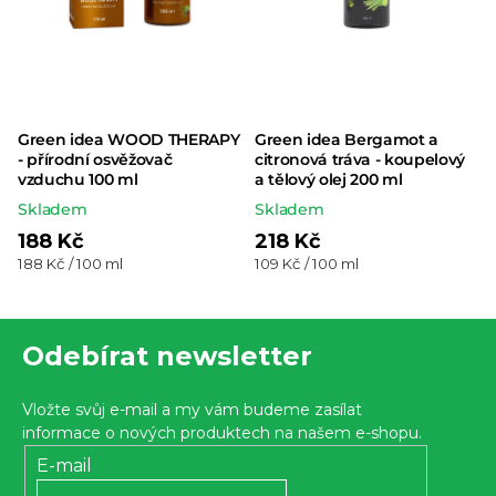
Green idea WOOD THERAPY
Green idea Bergamot a
- přírodní osvěžovač
citronová tráva - koupelový
vzduchu 100 ml
a tělový olej 200 ml
Skladem
Skladem
188 Kč
218 Kč
Měrná
Měrná
188 Kč / 100 ml
109 Kč / 100 ml
cena:
cena:
Z
Odebírat newsletter
á
p
Vložte svůj e-mail a my vám budeme zasílat
a
informace o nových produktech na našem e-shopu.
t
E-mail