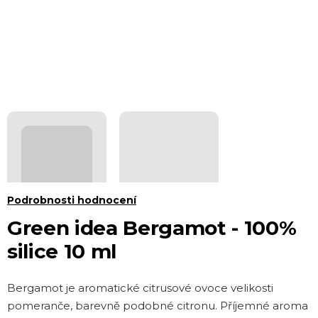
Průměrné
Podrobnosti hodnocení
hodnocení
Green idea Bergamot - 100%
produktu
silice 10 ml
je
0,0
Bergamot je aromatické citrusové ovoce velikosti
z 5
pomeranče, barevně podobné citronu. Příjemné aroma
hvězdiček.