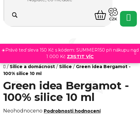
Přejít
na
NÁKUPNÍ
obsah
CZK
KOŠÍK
☀️Právě teď sleva 150 Kč s kódem: SUMMER150 při nákupu nad
1 000 Kč
ZJISTIT VÍC
Domů
/
Silice a domácnost
/
Silice
/
Green idea Bergamot -
100% silice 10 ml
Green idea Bergamot -
100% silice 10 ml
Průměrné
Neohodnoceno
Podrobnosti hodnocení
hodnocení
produktu
je