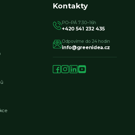
Kontakty
PO–PÁ 7:30–16h
+420 541 232 435
Odpovíme do 24 hodin
info@greenidea.cz
a
jů
kce