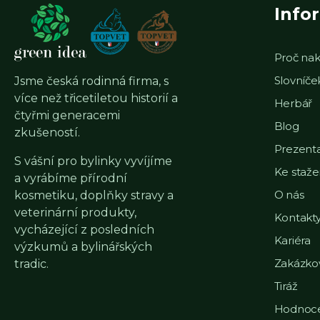
Info
Proč nak
Slovníč
Jsme česká rodinná firma, s
více než třicetiletou historií a
Herbář
čtyřmi generacemi
Blog
zkušeností.
Prezent
S vášní pro bylinky vyvíjíme
Ke staže
a vyrábíme přírodní
O nás
kosmetiku, doplňky stravy a
veterinární produkty,
Kontakt
vycházející z posledních
Kariéra
výzkumů a bylinářských
Zakázko
tradic.
Tiráž
Hodnoce