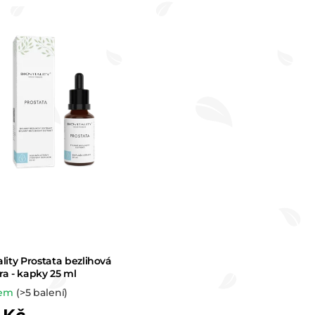
e
n
í
p
r
o
d
u
k
ality Prostata bezlihová
t
ra - kapky 25 ml
dem
(>5 balení)
ů