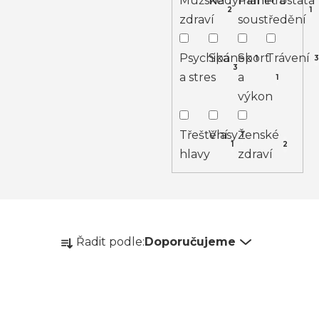
Mužské
Nadýmání
Paměť a
Prostata
1
2
1
zdraví
soustředění
Psychika
Spánek
Sport
Trávení
1
3
3
a stres
a
1
výkon
Třeštění
Vlasy
Ženské
1
1
2
hlavy
zdraví
Ř
Řadit podle:
Doporučujeme
a
z