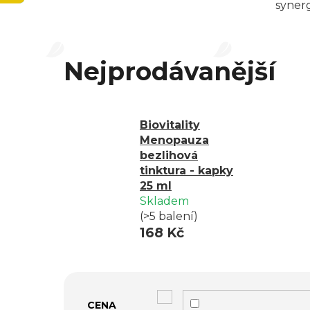
syner
Nejprodávanější
Biovitality
Menopauza
bezlihová
tinktura - kapky
25 ml
Skladem
(>5 balení)
168 Kč
V
CENA