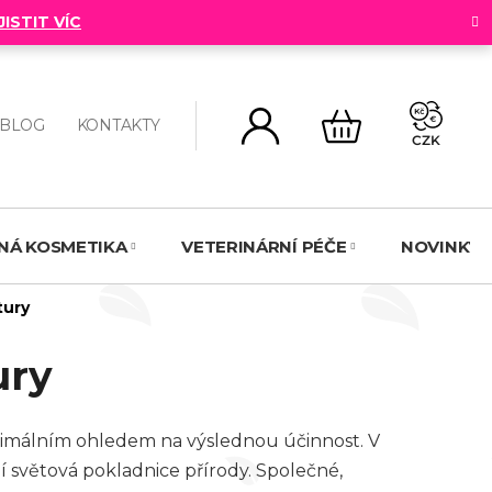
JISTIT VÍC
BLOG
KONTAKTY
CZK
NÁKUPNÍ
KOŠÍK
NNÁ KOSMETIKA
VETERINÁRNÍ PÉČE
NOVINKY
tury
ury
maximálním ohledem na výslednou účinnost. V
í světová pokladnice přírody. Společné,