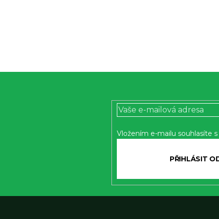
k
y
v
ý
p
i
s
u
Vložením e-mailu souhlasíte 
PŘIH
SE