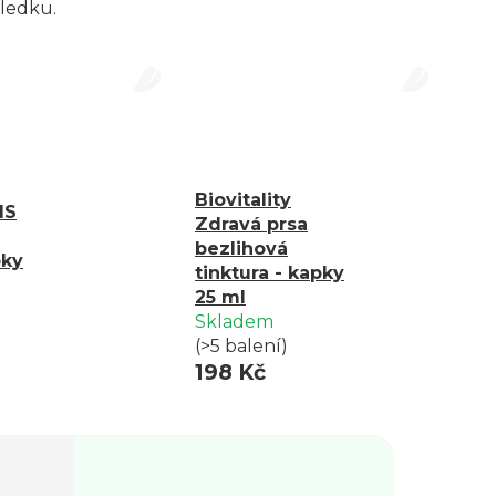
ledku.
Biovitality
MS
Zdravá prsa
bezlihová
pky
tinktura - kapky
25 ml
Skladem
(>5 balení)
198 Kč