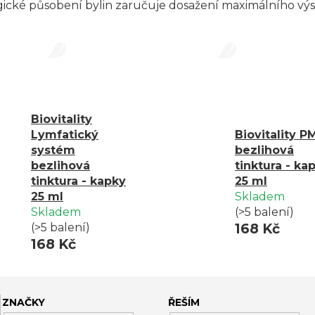
gické působení bylin zaručuje dosažení maximálního výs
Biovitality
Lymfatický
Biovitality P
systém
bezlihová
bezlihová
tinktura - ka
tinktura - kapky
25 ml
25 ml
Skladem
Skladem
(>5 balení)
(>5 balení)
168 Kč
168 Kč
ZNAČKY
ŘEŠÍM