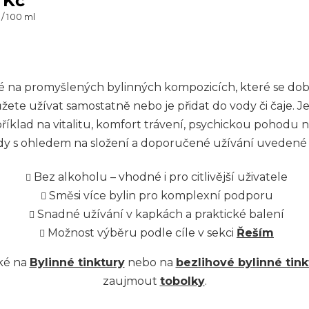
 Kč
 / 100 ml
O
v
žené na promyšlených bylinných kompozicích, které se do
l
e užívat samostatně nebo je přidat do vody či čaje. Jed
říklad na vitalitu, komfort trávení, psychickou pohodu
á
ždy s ohledem na složení a doporučené užívání uvedené
d
a
Bez alkoholu – vhodné i pro citlivější uživatele
Směsi více bylin pro komplexní podporu
c
Snadné užívání v kapkách a praktické balení
í
Možnost výběru podle cíle v sekci
Řeším
p
aké na
Bylinné tinktury
nebo na
bezlihové bylinné tink
r
zaujmout
tobolky
.
v