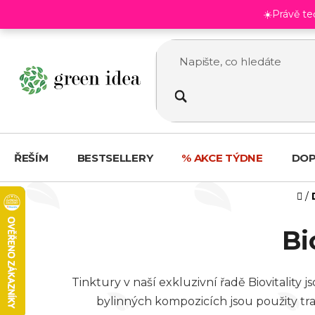
Přejít
☀️Právě t
na
obsah
ŘEŠÍM
BESTSELLERY
% AKCE TÝDNE
DOP
D
/
Bi
Tinktury v naší exkluzivní řadě Biovitalit
bylinných kompozicích jsou použity tra