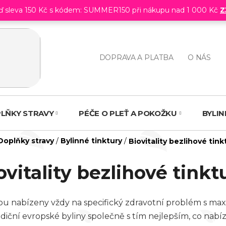
eď sleva 150 Kč s kódem: SUMMER150 při nákupu nad 1 000 Kč
Z
DOPRAVA A PLATBA
O NÁS
LŇKY STRAVY
PÉČE O PLEŤ A POKOŽKU
BYLI
omů
Doplňky stravy
/
Bylinné tinktury
/
Biovitality bezlihové tink
ovitality bezlihové tinkt
y jsou nabízeny vždy na specifický zdravotní problém s 
diční evropské byliny společně s tím nejlepším, co nabíz