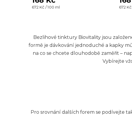
168 Kč
168
Měrná
Měrná
672 Kč / 100 ml
672 Kč
cena:
cena:
Bezlihové tinktury Biovitality jsou zalo
formě je dávkování jednoduché a kapky můžet
na co se chcete dlouhodobě zaměřit – nap
Vybírejte v
Pro srovnání dalších forem se podívejte t