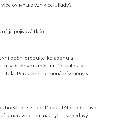
více ovlivňuje vznik celulitidy?
ná je pojivová tkáň.
evní oběh, produkci kolagenu a
ejím viditelným změnám. Celulitida v
ích těla. Přirozené hormonální změny v
zhoršit její vzhled. Pokud tělo nedostává
stává k nerovnostem náchylnější. Sedavý