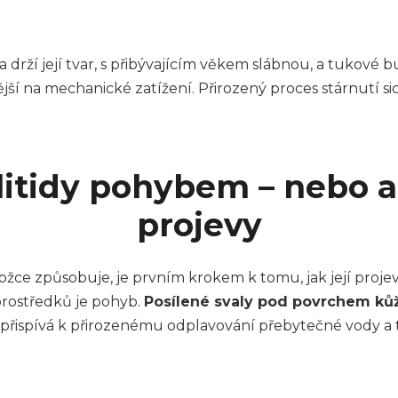
 a drží její tvar, s přibývajícím věkem slábnou, a tukové
ší na mechanické zatížení. Přirozený proces stárnutí sic
litidy pohybem – nebo a
projevy
ce způsobuje, je prvním krokem k tomu, jak její projev
prostředků je pohyb.
Posílené svaly pod povrchem kůže
 přispívá k přirozenému odplavování přebytečné vody a 