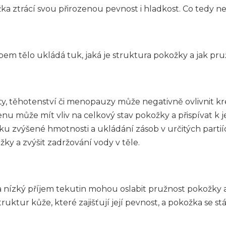
a ztrácí svou přirozenou pevnost i hladkost. Co tedy nej
m tělo ukládá tuk, jaká je struktura pokožky a jak pruž
, těhotenství či menopauzy může negativně ovlivnit kr
u může mít vliv na celkový stav pokožky a přispívat k j
dku zvýšené hmotnosti a ukládání zásob v určitých parti
ky a zvýšit zadržování vody v těle.
 nízký příjem tekutin mohou oslabit pružnost pokožky a 
ruktur kůže, které zajišťují její pevnost, a pokožka se 