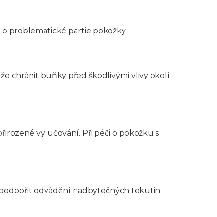
i o problematické partie pokožky.
 chránit buňky před škodlivými vlivy okolí.
irozené vylučování. Při péči o pokožku s
st podpořit odvádění nadbytečných tekutin.