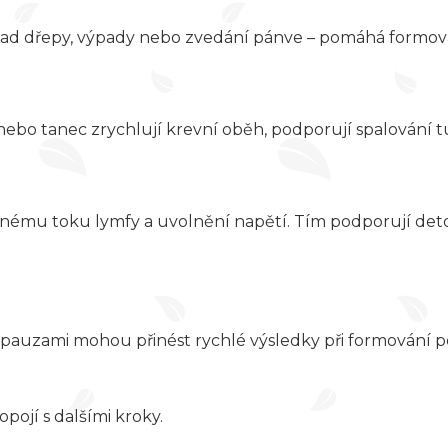
klad dřepy, výpady nebo zvedání pánve – pomáhá formova
 nebo tanec zrychlují krevní oběh, podporují spalování tuk
právnému toku lymfy a uvolnění napětí. Tím podporují d
e s pauzami mohou přinést rychlé výsledky při formování 
opojí s dalšími kroky.