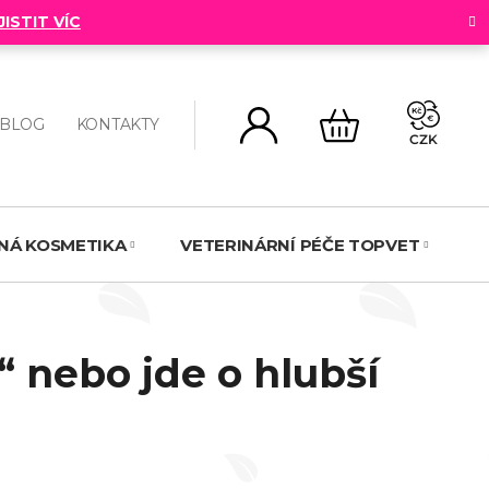
JISTIT VÍC
BLOG
KONTAKTY
CZK
NÁKUPNÍ
KOŠÍK
NNÁ KOSMETIKA
VETERINÁRNÍ PÉČE TOPVET
N
“ nebo jde o hlubší