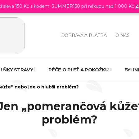
eď sleva 150 Kč s kódem: SUMMER150 při nákupu nad 1 000 Kč
Z
DOPRAVA A PLATBA
O NÁS
LŇKY STRAVY
PÉČE O PLEŤ A POKOŽKU
BYLI
 kůže“ nebo jde o hlubší problém?
. Jen „pomerančová kůže
problém?