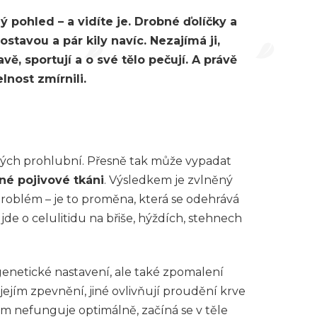
ý pohled – a vidíte je. Drobné ďolíčky a
stavou a pár kily navíc. Nezajímá ji,
vě, sportují a o své tělo pečují. A právě
lnost zmírnili.
bných prohlubní. Přesně tak může vypadat
né pojivové tkáni
. Výsledkem je zvlněný
roblém – je to proměna, která se odehrává
jde o celulitidu na břiše, hýždích, stehnech
 genetické nastavení, ale také zpomalení
ejím zpevnění, jiné ovlivňují proudění krve
tém nefunguje optimálně, začíná se v těle