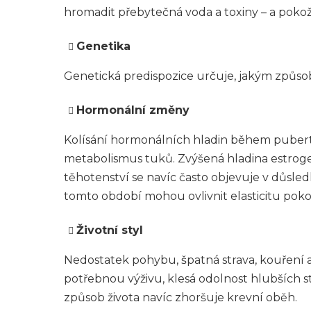
hromadit přebytečná voda a toxiny – a pokožk
Genetika
Genetická predispozice určuje, jakým způsobe
Hormonální změny
Kolísání hormonálních hladin během puberty
metabolismus tuků. Zvýšená hladina estrogen
těhotenství se navíc často objevuje v důsle
tomto období mohou ovlivnit elasticitu pokož
Životní styl
Nedostatek pohybu, špatná strava, kouření a
potřebnou výživu, klesá odolnost hlubších st
způsob života navíc zhoršuje krevní oběh.