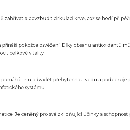
 zahřívat a povzbudit cirkulaci krve, což se hodí při péč
řináší pokožce osvěžení. Díky obsahu antioxidantů může
it celkové vitality.
 – pomáhá tělu odvádět přebytečnou vodu a podporuje př
ymfatického systému.
smetice. Je ceněný pro své zklidňující účinky a schopno