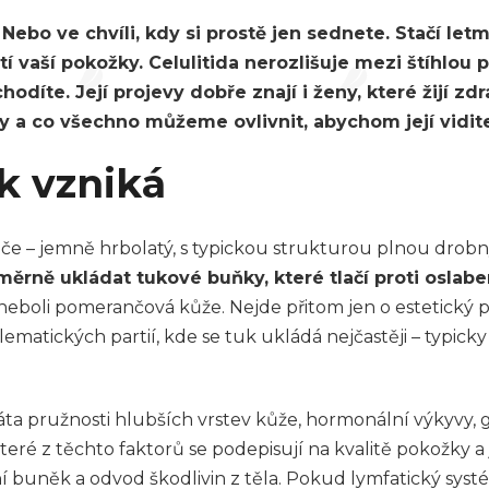
Nebo ve chvíli, kdy si prostě jen sednete. Stačí letm
 vaší pokožky. Celulitida nerozlišuje mezi štíhlou po
odíte. Její projevy dobře znají i ženy, které žijí zdra
y a co všechno můžeme ovlivnit, abychom její vidite
ak vzniká
nče – jemně hrbolatý, s typickou strukturou plnou dro
rně ukládat tukové buňky, které tlačí proti oslabe
eboli pomerančová kůže. Nejde přitom jen o estetický p
atických partií, kde se tuk ukládá nejčastěji – typicky 
ráta pružnosti hlubších vrstev kůže, hormonální výkyvy,
 z těchto faktorů se podepisují na kvalitě pokožky a j
ní buněk a odvod škodlivin z těla. Pokud lymfatický sys