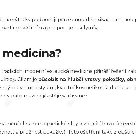
a. Jeho výtažky podporují přirozenou detoxikaci a mohou 
artiím svěží tón a podporuje tok lymfy.
á medicína?
tradicích, moderní estetická medicína přináší řešení za
litidy. Cílem je
působit na hlubší vrstvy pokožky, obn
yváženým životním stylem, kvalitní kosmetikou a dosta
ody patří mezi nejčastěji využívané?
ekvenční elektromagnetické vlny k zahřátí hlubších vrs
pevnost a pružnost pokožky). Toto ošetření také zlepšu