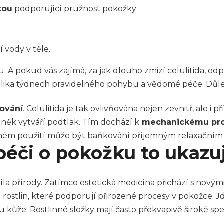
kou
podporující pružnost pokožky
 vody v těle.
. A pokud vás zajímá, za jak dlouho zmizí celulitida, o
ika týdnech pravidelného pohybu a vědomé péče. Důležit
ování
. Celulitida je tak ovlivňována nejen zevnitř, ale i
něk vytváří podtlak. Tím dochází k
mechanickému pro
delném použití může být baňkování příjemným relaxačním 
 péči o pokožku to ukazuj
íla přírody. Zatímco estetická medicína přichází s novými 
ostlin, které podporují přirozené procesy v pokožce. J
 kůže. Rostlinné složky mají často překvapivě široké s