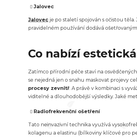
Jalovec
Jalovec
je po staletí spojován s očistou těl
pravidelném používání dodává ošetřovaným p
Co nabízí estetick
Zatímco přírodní péče staví na osvědčených 
se nejedná jen o snahu maskovat projevy celu
procesy zevnitř
. A právě v kombinaci s v
viditelné a dlouhodobější výsledky. Jaké met
Radiofrekvenční ošetření
Tato neinvazivní technika využívá vysokofr
kolagenu a elastinu (bílkoviny klíčové pro 