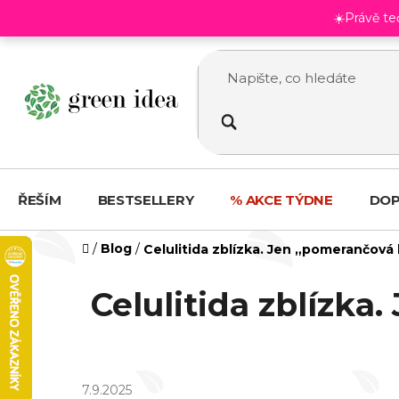
Přejít
☀️Právě t
na
obsah
ŘEŠÍM
BESTSELLERY
% AKCE TÝDNE
DOP
Domů
/
Blog
/
Celulitida zblízka. Jen „pomerančová
Celulitida zblízka
7.9.2025