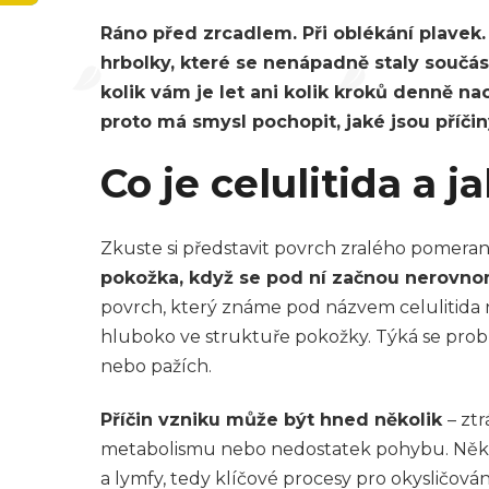
Ráno před zrcadlem. Při oblékání plavek. 
hrbolky, které se nenápadně staly součástí
kolik vám je let ani kolik kroků denně nach
proto má smysl pochopit, jaké jsou příčin
Co je celulitida a j
Zkuste si představit povrch zralého pomera
pokožka, když se pod ní začnou nerovnomě
povrch, který známe pod názvem celulitida n
hluboko ve struktuře pokožky. Týká se problem
nebo pažích.
Příčin vzniku může být hned několik
– zt
metabolismu nebo nedostatek pohybu. Některé
a lymfy, tedy klíčové procesy pro okysličová