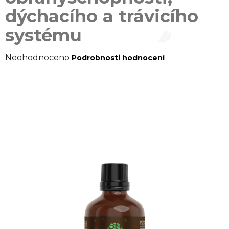
dýchacího a trávicího
systému
Průměrné
Neohodnoceno
Podrobnosti hodnocení
hodnocení
produktu
je
0,0
z 5
hvězdiček.