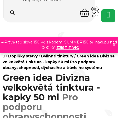
Přejít
na
NÁKUPNÍ
obsah
CZK
KOŠÍK
☀️Právě teď sleva 150 Kč s kódem: SUMMER150 při nákupu nad
1 000 Kč
ZJISTIT VÍC
Domů
/
Doplňky stravy
/
Bylinné tinktury
/
Green idea Divizna
velkokvětá tinktura - kapky 50 ml
Pro podporu
obranyschopnosti, dýchacího a trávicího systému
Green idea Divizna
velkokvětá tinktura -
kapky 50 ml
Pro
podporu
obranyschopnosti,