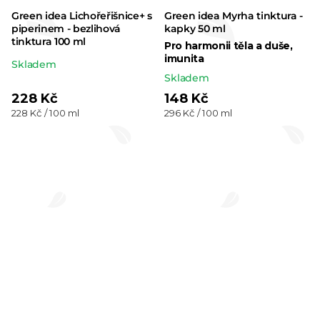
Green idea Lichořeřišnice+ s
Green idea Myrha tinktura -
piperinem - bezlihová
kapky 50 ml
tinktura 100 ml
Pro harmonii těla a duše,
imunita
Průměrné
Skladem
Skladem
hodnocení
228 Kč
148 Kč
produktu
Měrná
Měrná
228 Kč / 100 ml
296 Kč / 100 ml
je
cena:
cena:
5,0
z 5
hvězdiček.