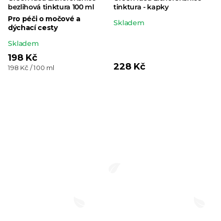
bezlihová tinktura 100 ml
tinktura - kapky
Pro péči o močové a
Průměrné
Skladem
dýchací cesty
hodnocení
Průměrné
Skladem
produktu
hodnocení
198 Kč
je
228 Kč
Měrná
198 Kč / 100 ml
produktu
5,0
cena:
je
z 5
5,0
hvězdiček.
z 5
hvězdiček.