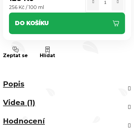
Měrná cena:
256 Kč / 100 ml
DO KOŠÍKU
Zeptat se
Hlídat
Popis
Videa (1)
Hodnocení