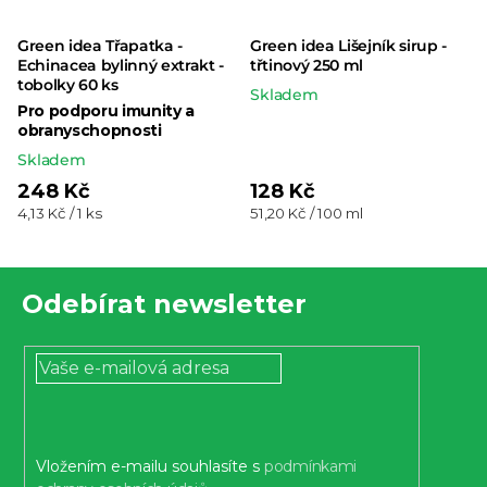
Green idea Třapatka -
Green idea Lišejník sirup -
Echinacea bylinný extrakt -
třtinový 250 ml
tobolky 60 ks
Skladem
Pro podporu imunity a
obranyschopnosti
Skladem
248 Kč
128 Kč
Měrná
Měrná
4,13 Kč / 1 ks
51,20 Kč / 100 ml
cena:
cena:
Z
Odebírat newsletter
á
p
a
t
í
Vložením e-mailu souhlasíte s
podmínkami