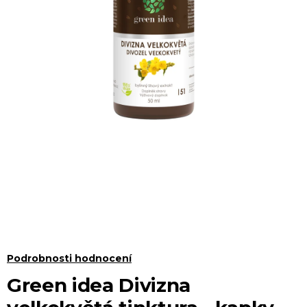
Průměrné
Podrobnosti hodnocení
hodnocení
Green idea Divizna
produktu