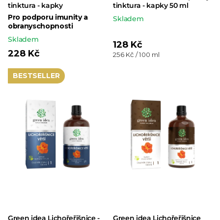
tinktura - kapky
tinktura - kapky 50 ml
Pro podporu imunity a
Skladem
obranyschopnosti
Skladem
128 Kč
228 Kč
Měrná
256 Kč / 100 ml
cena:
BESTSELLER
Green idea Lichořeřišnice -
Green idea Lichořeřišnice