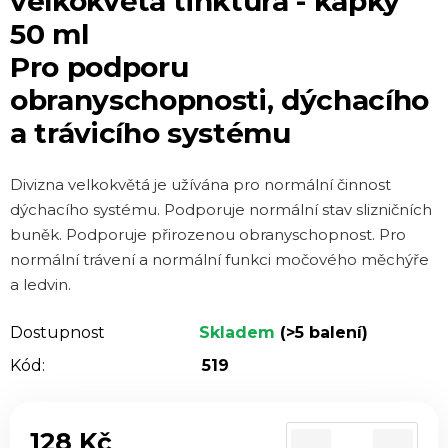
velkokvětá tinktura - kapky
je
50 ml
0,0
Pro podporu
z 5
hvězdiček.
obranyschopnosti, dýchacího
a trávicího systému
Divizna velkokvětá je užívána pro normální činnost
dýchacího systému. Podporuje normální stav slizničních
buněk. Podporuje přirozenou obranyschopnost. Pro
normální trávení a normální funkci močového měchýře
a ledvin.
Dostupnost
Skladem
(>5 balení)
Kód:
519
128 Kč