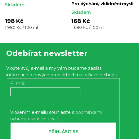
Pro dýchání, zklidnění mysli
Skladem
Skladem
198 Kč
168 Kč
Měrná
Měrná
1 980 Kč / 100 ml
1 680 Kč / 100 ml
cena:
cena:
Z
Odebírat newsletter
á
p
Vložte svůj e-mail a my vám budeme zasílat
a
informace o nových produktech na našem e-shopu.
t
E-mail
í
Vložením e-mailu souhlasíte s
podmínkami
ochrany osobních údajů
PŘIHLÁSIT SE