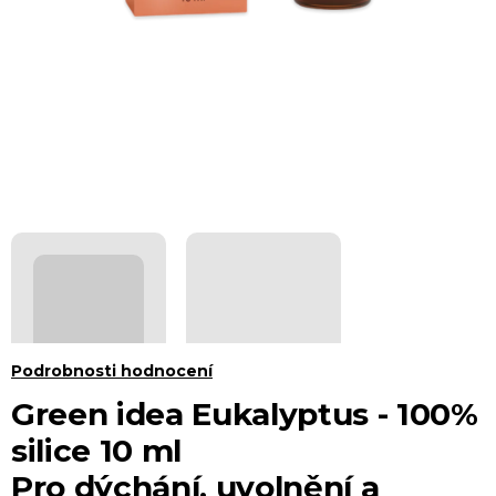
Průměrné
Podrobnosti hodnocení
hodnocení
Green idea Eukalyptus - 100%
produktu
silice 10 ml
je
Pro dýchání, uvolnění a
0,0