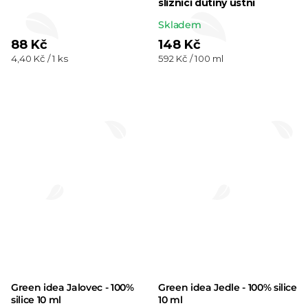
sliznici dutiny ústní
hodnocení
Průměrné
Skladem
produktu
hodnocení
88 Kč
148 Kč
je
Měrná
Měrná
4,40 Kč / 1 ks
592 Kč / 100 ml
produktu
5,0
cena:
cena:
je
z 5
5,0
hvězdiček.
z 5
hvězdiček.
Green idea Jalovec - 100%
Green idea Jedle - 100% silice
silice 10 ml
10 ml