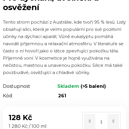
osvěžení
z 5
hvězdiček.
Tento strom pochází z Austrálie, kde tvoří 95 % lesů. Listy
obsahují silici, která je velmi populární pro své pozitivní
účinky na dýchací aparát. Vůně eukalyptu pomáhá
navodit příjemnou a relaxační atmosféru. V literatuře se
často o ní hovoří jako o látce zpevňující pokožku těla.
Příjemně voní. V kosmetice je hojně využívána na
nečistou, mastnou a unavenou pokožku. Silice má také
povzbudivé, osvěžující a chladivé účinky.
Dostupnost
Skladem
(>5 balení)
Kód:
261
128 Kč
Měrná cena:
1 280 Kč / 100 ml