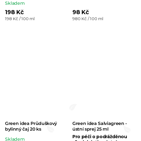
Průměrné
Skladem
hodnocení
198 Kč
98 Kč
Měrná
Měrná
198 Kč / 100 ml
980 Kč / 100 ml
produktu
cena:
cena:
je
5,0
z 5
hvězdiček.
Green idea Průduškový
Green idea Salviagreen -
bylinný čaj 20 ks
ústní sprej 25 ml
Pro péči o podrážděnou
Průměrné
Skladem