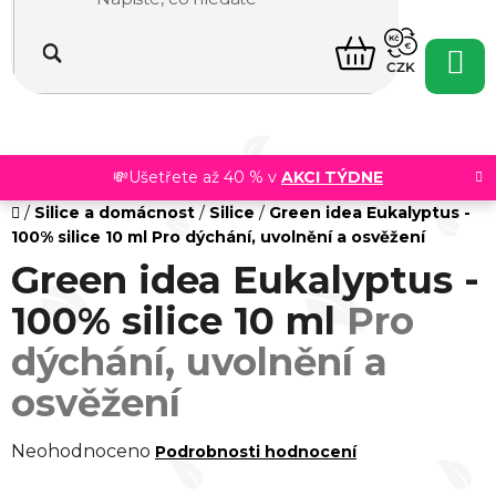
Přejít
na
NÁKUPNÍ
obsah
CZK
KOŠÍK
💸Ušetřete až 40 % v
AKCI TÝDNE
Domů
/
Silice a domácnost
/
Silice
/
Green idea Eukalyptus -
100% silice 10 ml
Pro dýchání, uvolnění a osvěžení
Green idea Eukalyptus -
100% silice 10 ml
Pro
dýchání, uvolnění a
osvěžení
Průměrné
Neohodnoceno
Podrobnosti hodnocení
hodnocení