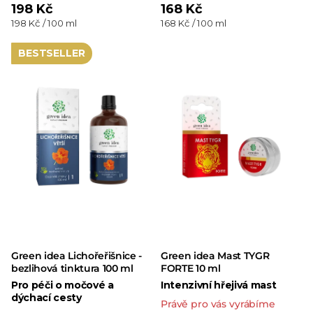
198 Kč
168 Kč
Měrná
Měrná
198 Kč / 100 ml
168 Kč / 100 ml
cena:
cena:
BESTSELLER
Green idea Lichořeřišnice -
Green idea Mast TYGR
bezlihová tinktura 100 ml
FORTE 10 ml
Pro péči o močové a
Intenzivní hřejivá mast
dýchací cesty
Právě pro vás vyrábíme