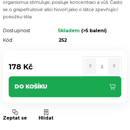
organismus stimuluje, posiluje koncentraci a vůli. Často
se o grapefruitové silici hovoří jako o látce zpevňující
pokožku těla.
Dostupnost
Skladem
(>5 balení)
Kód:
252
178 Kč
Měrná cena:
DO KOŠÍKU
Zeptat se
Hlídat