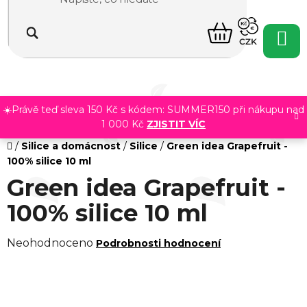
Přejít
na
NÁKUPNÍ
obsah
CZK
KOŠÍK
☀️Právě teď sleva 150 Kč s kódem: SUMMER150 při nákupu nad
1 000 Kč
ZJISTIT VÍC
Domů
/
Silice a domácnost
/
Silice
/
Green idea Grapefruit -
100% silice 10 ml
Green idea Grapefruit -
100% silice 10 ml
Průměrné
Neohodnoceno
Podrobnosti hodnocení
hodnocení
produktu
je