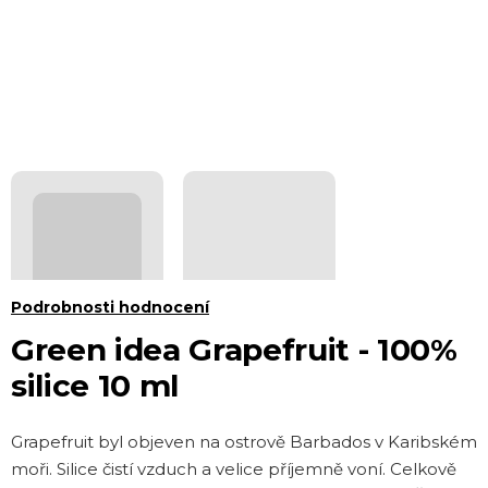
Průměrné
Podrobnosti hodnocení
hodnocení
Green idea Grapefruit - 100%
produktu
silice 10 ml
je
0,0
Grapefruit byl objeven na ostrově Barbados v Karibském
z 5
moři. Silice čistí vzduch a velice příjemně voní. Celkově
hvězdiček.