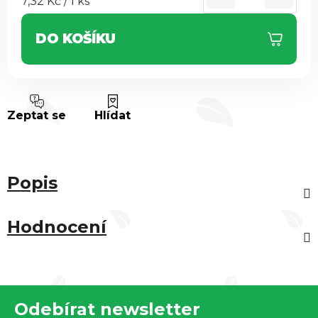
Měrná cena:
7,32 Kč / 1 ks
DO KOŠÍKU
Zeptat se
Hlídat
Popis
Hodnocení
Z
Odebírat newsletter
á