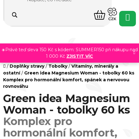
Přejít
na
NÁKUPNÍ
obsah
CZK
KOŠÍK
☀️Právě teď sleva 150 Kč s kódem: SUMMER150 při nákupu nad
1 000 Kč
ZJISTIT VÍC
Domů
/
Doplňky stravy
/
Tobolky
/
Vitamíny, minerály a
ostatní
/
Green idea Magnesium Woman - tobolky 60 ks
Komplex pro hormonální komfort, spánek a nervovou
rovnováhu
Green idea Magnesium
Woman - tobolky 60 ks
Komplex pro
hormonální komfort,