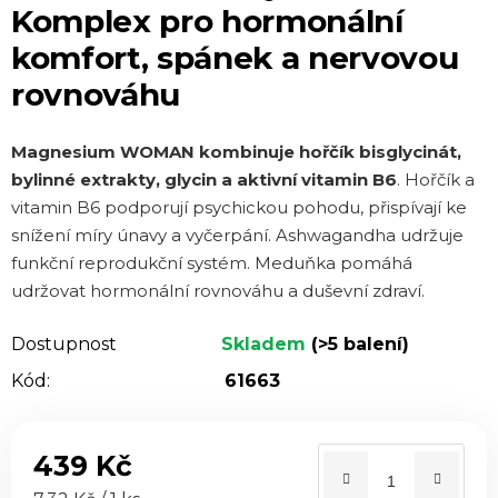
Komplex pro hormonální
0,0
komfort, spánek a nervovou
z 5
hvězdiček.
rovnováhu
Magnesium WOMAN kombinuje hořčík bisglycinát,
bylinné extrakty, glycin a aktivní vitamin B6
. Hořčík a
vitamin B6 podporují psychickou pohodu, přispívají ke
snížení míry únavy a vyčerpání. Ashwagandha udržuje
funkční reprodukční systém. Meduňka pomáhá
udržovat hormonální rovnováhu a duševní zdraví.
Dostupnost
Skladem
(>5 balení)
Kód:
61663
439 Kč