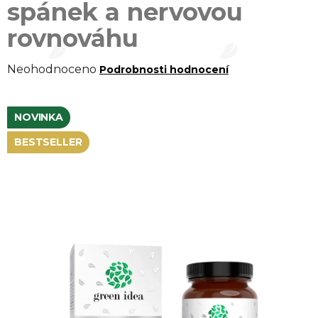
spánek a nervovou
rovnováhu
Průměrné
Neohodnoceno
Podrobnosti hodnocení
hodnocení
produktu
NOVINKA
je
BESTSELLER
0,0
z 5
hvězdiček.