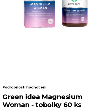
Průměrné
Podrobnosti hodnocení
hodnocení
Green idea Magnesium
produktu
Woman - tobolky 60 ks
je