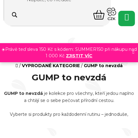
Přejít
na
NÁKUPNÍ
obsah
CZK
KOŠÍK
☀️Právě teď sleva 150 Kč s kódem: SUMMER150 při nákupu nad
1 000 Kč
ZJISTIT VÍC
Domů
/
VYPRODANÉ KATEGORIE
/
GUMP to nevzdá
GUMP to nevzdá
GUMP to nevzdá
je kolekce pro všechny, kteří jedou naplno
a chtějí se o sebe pečovat přírodní cestou.
Vyberte si produkty pro každodenní rutinu – jednoduše,
srozumitelně a s důrazem na kvalitu.