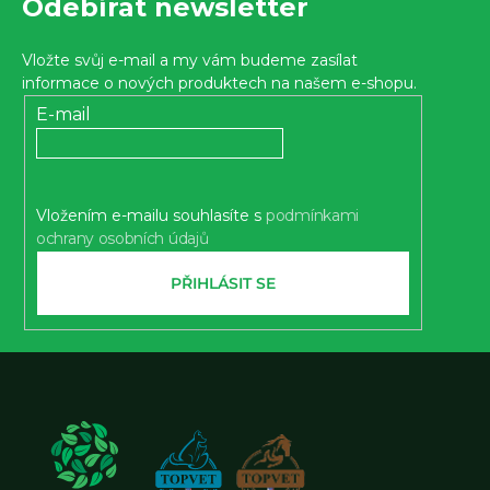
Odebírat newsletter
á
p
Vložte svůj e-mail a my vám budeme zasílat
a
informace o nových produktech na našem e-shopu.
t
E-mail
í
Vložením e-mailu souhlasíte s
podmínkami
ochrany osobních údajů
PŘIHLÁSIT SE