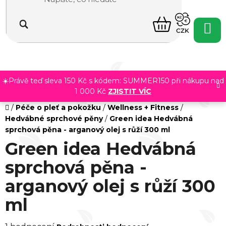
Přejít
na
NÁKUPNÍ
obsah
CZK
KOŠÍK
☀️Právě teď sleva 150 Kč s kódem: SUMMER150 při nákupu nad
1 000 Kč
ZJISTIT VÍC
Domů
/
Péče o pleť a pokožku
/
Wellness + Fitness
/
Hedvábné sprchové pěny
/
Green idea Hedvábná
sprchová pěna - arganový olej s růží 300 ml
Green idea Hedvábná
sprchová pěna -
arganový olej s růží 300
ml