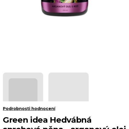
Průměrné
Podrobnosti hodnocení
hodnocení
Green idea Hedvábná
produktu