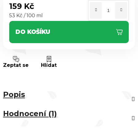
159 Kč
Měrná cena:
53 Kč / 100 ml
DO KOŠÍKU
Zeptat se
Hlídat
Popis
Hodnocení (1)