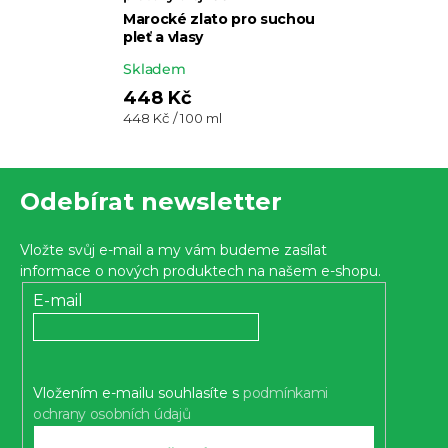
Marocké zlato pro suchou
pleť a vlasy
Průměrné
Skladem
hodnocení
448 Kč
Měrná
448 Kč / 100 ml
produktu
cena:
je
Z
5,0
Odebírat newsletter
z 5
á
hvězdiček.
p
Vložte svůj e-mail a my vám budeme zasílat
a
informace o nových produktech na našem e-shopu.
t
E-mail
í
Vložením e-mailu souhlasíte s
podmínkami
ochrany osobních údajů