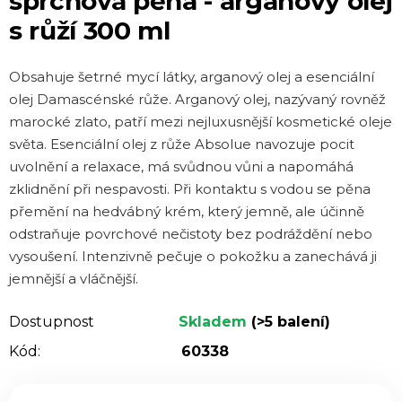
sprchová pěna - arganový olej
je
s růží 300 ml
5,0
z 5
Obsahuje šetrné mycí látky, arganový olej a esenciální
hvězdiček.
olej Damascénské růže. Arganový olej, nazývaný rovněž
marocké zlato, patří mezi nejluxusnější kosmetické oleje
světa. Esenciální olej z růže Absolue navozuje pocit
uvolnění a relaxace, má svůdnou vůni a napomáhá
zklidnění při nespavosti. Při kontaktu s vodou se pěna
přemění na hedvábný krém, který jemně, ale účinně
odstraňuje povrchové nečistoty bez podráždění nebo
vysoušení. Intenzivně pečuje o pokožku a zanechává ji
jemnější a vláčnější.
Dostupnost
Skladem
(>5 balení)
Kód:
60338