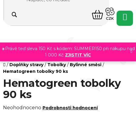
Přejít
na
NÁKUPNÍ
obsah
CZK
KOŠÍK
☀️Právě teď sleva 150 Kč s kódem: SUMMER150 při nákupu nad
1 000 Kč
ZJISTIT VÍC
Domů
/
Doplňky stravy
/
Tobolky
/
Bylinné směsi
/
Hematogreen tobolky 90 ks
Hematogreen tobolky
90 ks
Průměrné
Neohodnoceno
Podrobnosti hodnocení
hodnocení
produktu
je