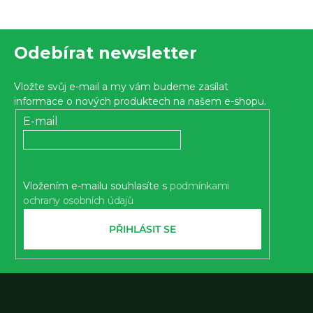
Z
Odebírat newsletter
á
p
Vložte svůj e-mail a my vám budeme zasílat
a
informace o nových produktech na našem e-shopu.
t
E-mail
í
Vložením e-mailu souhlasíte s
podmínkami
ochrany osobních údajů
PŘIHLÁSIT SE