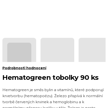
Průměrné
Podrobnosti hodnocení
hodnocení
Hematogreen tobolky 90 ks
produktu
je
Hematogreen je směs bylin a vitamínů, které podporují
0,0
krvetvorbu (hematopoézu). Železo přispívá k normální
z 5
tvorbě červených krvinek a hemoglobinu a k
hvězdiček.
normálnímu přenosu kyslíku v těle. Železo je proto