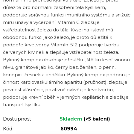
důležité pro normální zásobení těla kyslíkem,
podporuje správnou funkci imunitního systému a snižuje
míru únavy a vyčerpání. Vitamín C zlepšuje
vstřebatelnost železa do těla. Kyselina listová má
obdobnou funkci jako železo, je proto důležitá k
podpoře krvetvorby. Vitamín B12 podporuje tvorbu
červených krvinek a zlepšuje vstřebatelnost železa.
Bylinný komplex obsahuje přesličku, štětku lesní, vinnou
révu, granátové jablko, černý bez, ženšen, piperin,
konopici, česnek a anděliku. Bylinný komplex podporuje
činnost kardiovaskulárního aparátu (pružnost), zlepšuje
pevnost vlásečnic, pozitivně ovlivňuje krvetvorbu,
podporuje krevní oběh v jemných kapilárách a zlepšuje
transport kyslíku.
Dostupnost
Skladem
(>5 balení)
Kód:
60994