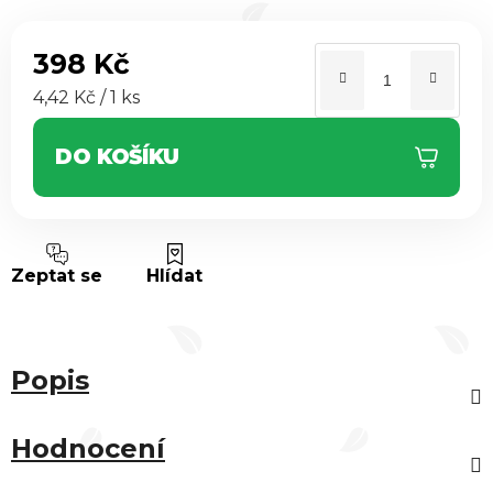
398 Kč
Měrná cena:
4,42 Kč / 1 ks
DO KOŠÍKU
Zeptat se
Hlídat
Popis
Hodnocení