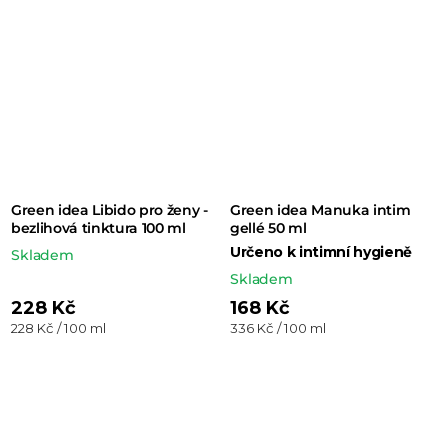
Green idea Libido pro ženy -
Green idea Manuka intim
bezlihová tinktura 100 ml
gellé 50 ml
Určeno k intimní hygieně
Skladem
Skladem
228 Kč
168 Kč
Měrná
Měrná
228 Kč / 100 ml
336 Kč / 100 ml
cena:
cena: