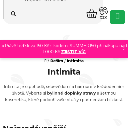
Přejít
na
NÁKUPNÍ
obsah
CZK
KOŠÍK
☀️Právě teď sleva 150 Kč s kódem: SUMMER150 při nákupu nad
1 000 Kč
ZJISTIT VÍC
Domů
/
Řeším
/
Intimita
Intimita
Intimita je o pohodě, sebevědomí a harmonii v každodenním
životě. Vyberte si
bylinné doplňky stravy
a šetrnou
kosmetiku, které podpoří vaše rituály i partnerskou blízkost.