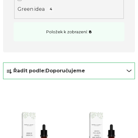
ů
Green idea
4
Položek k zobrazení:
8
Ř
Řadit podle:
Doporučujeme
a
z
e
n
í
p
r