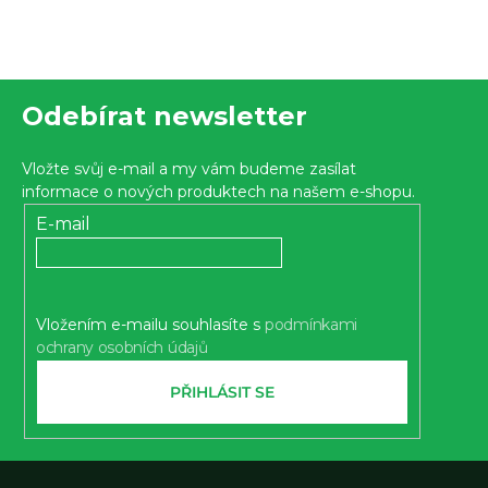
u
Z
Odebírat newsletter
á
p
Vložte svůj e-mail a my vám budeme zasílat
a
informace o nových produktech na našem e-shopu.
t
E-mail
í
Vložením e-mailu souhlasíte s
podmínkami
ochrany osobních údajů
PŘIHLÁSIT SE