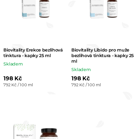
o
d
u
k
t
Biovitality Erekce bezlihová
Biovitality Libido pro muže
ů
tinktura - kapky 25 ml
bezlihová tinktura - kapky 25
ml
Skladem
Skladem
198 Kč
198 Kč
Měrná
Měrná
792 Kč / 100 ml
792 Kč / 100 ml
cena:
cena: