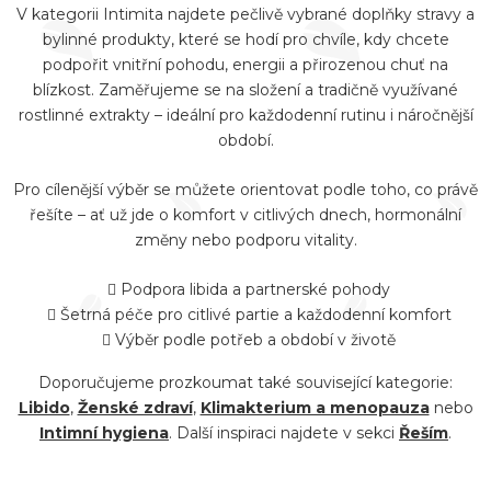
hvězdiček.
V kategorii Intimita najdete pečlivě vybrané doplňky stravy a
l
bylinné produkty, které se hodí pro chvíle, kdy chcete
á
podpořit vnitřní pohodu, energii a přirozenou chuť na
d
blízkost. Zaměřujeme se na složení a tradičně využívané
a
rostlinné extrakty – ideální pro každodenní rutinu i náročnější
období.
c
í
Pro cílenější výběr se můžete orientovat podle toho, co právě
p
řešíte – ať už jde o komfort v citlivých dnech, hormonální
r
změny nebo podporu vitality.
v
Podpora libida a partnerské pohody
k
Šetrná péče pro citlivé partie a každodenní komfort
y
Výběr podle potřeb a období v životě
v
Doporučujeme prozkoumat také související kategorie:
ý
Libido
,
Ženské zdraví
,
Klimakterium a menopauza
nebo
p
Intimní hygiena
. Další inspiraci najdete v sekci
Řeším
.
i
s