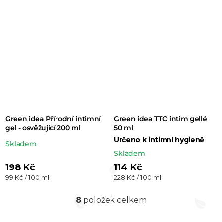
Green idea Přírodní intimní
Green idea TTO intim gellé
gel - osvěžující 200 ml
50 ml
Určeno k intimní hygieně
Průměrné
Skladem
Skladem
hodnocení
198 Kč
114 Kč
produktu
Měrná
Měrná
99 Kč / 100 ml
228 Kč / 100 ml
je
cena:
cena:
5,0
8
položek celkem
O
z 5
v