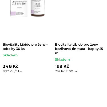
Biovitality Libido pro ženy -
Biovitality Libido pro ženy
tobolky 30 ks
bezlihová tinktura - kapky 25
ml
Skladem
Skladem
248 Kč
198 Kč
Měrná
Měrná
8,27 Kč / 1 ks
792 Kč / 100 ml
cena:
cena: