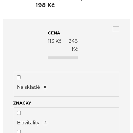
198 Kč
V
ý
CENA
p
113
Kč
248
i
Kč
s
p
r
o
Na skladě
8
d
ZNAČKY
u
k
t
Biovitality
4