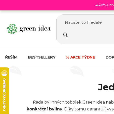
Přejít
☀️Právě t
na
obsah
ŘEŠÍM
BESTSELLERY
% AKCE TÝDNE
DOP
Jed
Řada bylinných tobolek Green idea nab
konkrétní byliny
. Díky tomu garantují vy