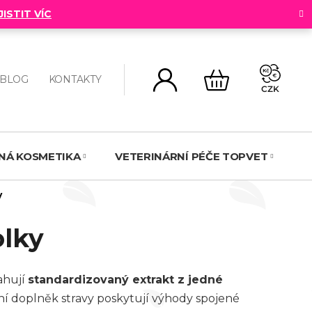
JISTIT VÍC
BLOG
KONTAKTY
CZK
NÁKUPNÍ
KOŠÍK
NNÁ KOSMETIKA
VETERINÁRNÍ PÉČE TOPVET
N
y
olky
ahují
standardizovaný extrakt z jedné
ní doplněk stravy poskytují výhody spojené