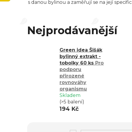
s danou bylinou a zaměřují se na její speci
Nejprodávanější
Green idea Šišák
bylinný extrakt -
tobolky 60 ks
Pro
podporu
přirozené
rovnováhy
organismu
Skladem
(>5 balení)
194 Kč
V