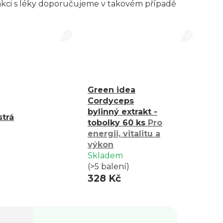
erakci s léky doporučujeme v takovém případě
Green idea
Cordyceps
bylinný extrakt -
trá
tobolky 60 ks
Pro
energii, vitalitu a
výkon
Skladem
(>5 balení)
328 Kč