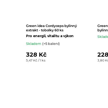
Green idea Cordyceps bylinný
Green
extrakt - tobolky 60 ks
bylinn
Pro energii, vitalitu a výkon
Skla
Průměrné
Skladem
(>5 balení)
hodnocení
328 Kč
228
produktu
Měrná
Měrná
5,47 Kč / 1 ks
3,80 Kč
je
cena:
cena:
5,0
z 5
hvězdiček.