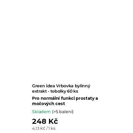
Green idea Vrbovka bylinný
extrakt - tobolky 60 ks
Pro normální funkci prostaty a
močových cest
Skladem
(>5 balení)
248 Kč
Měrná
4,13 Kč / 1 ks