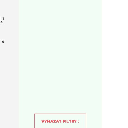
t
1
4
í
6
VYMAZAT FILTRY