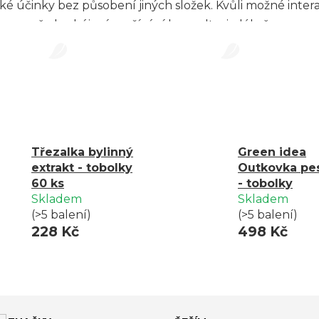
fické účinky bez působení jiných složek. Kvůli možné int
před zahájením užívání konzultaci s lékařem.
Třezalka bylinný
Green idea
extrakt - tobolky
Outkovka pes
60 ks
- tobolky
Skladem
Skladem
(>5 balení)
(>5 balení)
228 Kč
498 Kč