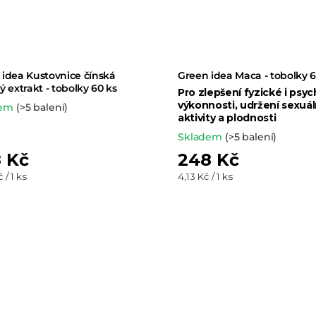
d
u
k
 idea Kustovnice čínská
Green idea Maca - tobolky 6
t
ý extrakt - tobolky 60 ks
Pro zlepšení fyzické i psyc
výkonnosti, udržení sexuál
dem
(>5 balení)
aktivity a plodnosti
ů
Skladem
(>5 balení)
 Kč
248 Kč
Měrná
 / 1 ks
4,13 Kč / 1 ks
cena: