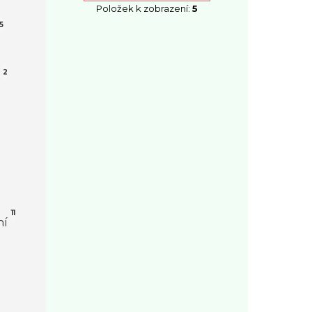
Položek k zobrazení:
5
5
2
11
ní
1