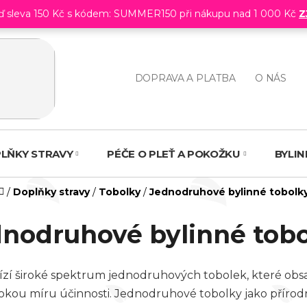
eď sleva 150 Kč s kódem: SUMMER150 při nákupu nad 1 000 Kč
Z
DOPRAVA A PLATBA
O NÁS
LŇKY STRAVY
PÉČE O PLEŤ A POKOŽKU
BYLI
Domů
/
Doplňky stravy
/
Tobolky
/
Jednodruhové bylinné tobolk
nodruhové bylinné tob
ízí široké spektrum jednodruhových tobolek, které obs
sokou míru účinnosti. Jednodruhové tobolky jako přírod