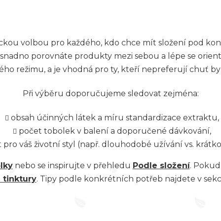
O
v
ckou volbou pro každého, kdo chce mít složení pod kon
l
 snadno porovnáte produkty mezi sebou a lépe se orient
ého režimu, a je vhodná pro ty, kteří nepreferují chuť b
á
d
Při výběru doporučujeme sledovat zejména:
a
obsah účinných látek a míru standardizace extraktu,
c
počet tobolek v balení a doporučené dávkování,
í
pro váš životní styl (např. dlouhodobé užívání vs. krátk
p
lky
nebo se inspirujte v přehledu
Podle složení
. Pokud
r
 tinktury
. Tipy podle konkrétních potřeb najdete v sekc
v
k