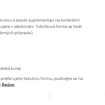
trolou a stavět suplementaci na konkrétní
ujete v dávkování. Tobolková forma se hodí
ylinných přípravků.
odobá kúra).
 preferujete tekutou formu, podívejte se na
i
Řeším
.