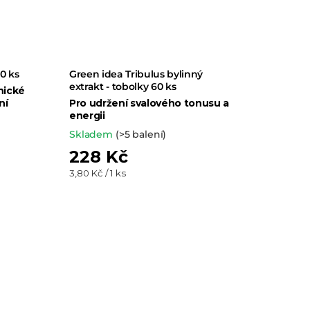
0 ks
Green idea Tribulus bylinný
extrakt - tobolky 60 ks
hické
ní
Pro udržení svalového tonusu a
energii
Skladem
(>5 balení)
228 Kč
Měrná
3,80 Kč / 1 ks
cena: