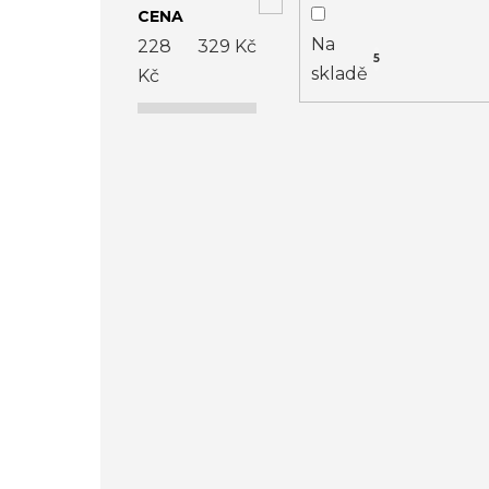
CENA
ý
Na
228
329
Kč
5
p
skladě
Kč
i
s
p
r
o
d
u
k