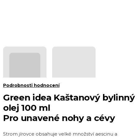
Průměrné
Podrobnosti hodnocení
hodnocení
Green idea Kaštanový bylinný
produktu
olej 100 ml
je
Pro unavené nohy a cévy
0,0
z 5
Strom jírovce obsahuje velké množství aescinu a
hvězdiček.