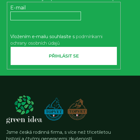
t
E-mail
í
Vložením e-mailu souhlasíte s
podmínkami
ochrany osobních údajů
PŘIHLÁSIT SE
Jsme česká rodinná firma, s více než třicetiletou
historií a čtyřmi generacemi zkušeností.