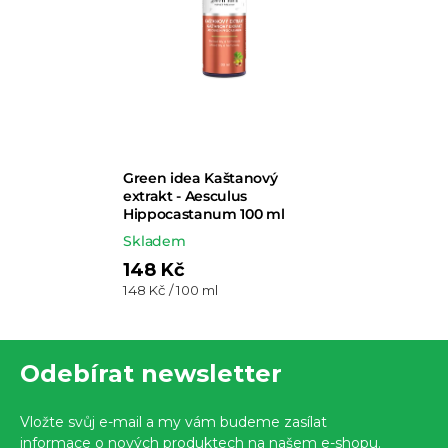
Green idea Kaštanový
extrakt - Aesculus
Hippocastanum 100 ml
Skladem
148 Kč
Měrná
148 Kč / 100 ml
cena:
Z
Odebírat newsletter
á
p
Vložte svůj e-mail a my vám budeme zasílat
a
informace o nových produktech na našem e-shopu.