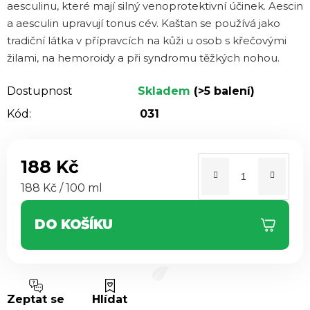
aesculinu, které mají silný venoprotektivní účinek. Aescin
a aesculin upravují tonus cév. Kaštan se používá jako
tradiční látka v přípravcích na kůži u osob s křečovými
žilami, na hemoroidy a při syndromu těžkých nohou.
Dostupnost
Skladem
(>5 balení)
Kód:
031
188 Kč
Měrná cena:
188 Kč / 100 ml
DO KOŠÍKU
Zeptat se
Hlídat