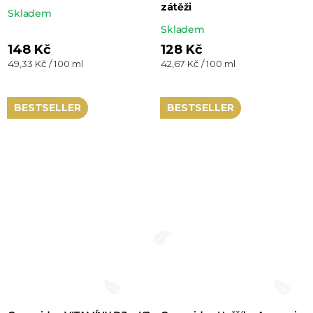
zátěži
Skladem
Průměrné
Skladem
hodnocení
148 Kč
128 Kč
Měrná
Měrná
49,33 Kč / 100 ml
42,67 Kč / 100 ml
produktu
cena:
cena:
je
5,0
BESTSELLER
BESTSELLER
z 5
hvězdiček.