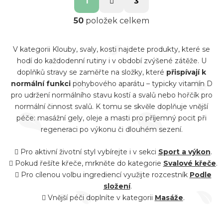
1
3
t
hvězdiček.
v
r
50
položek celkem
l
á
á
n
V kategorii Klouby, svaly, kosti najdete produkty, které se
d
k
hodí do každodenní rutiny i v období zvýšené zátěže. U
o
a
doplňků stravy se zaměřte na složky, které
přispívají k
v
c
normální funkci
pohybového aparátu – typicky vitamín D
á
í
pro udržení normálního stavu kostí a svalů nebo hořčík pro
n
normální činnost svalů. K tomu se skvěle doplňuje vnější
p
í
péče: masážní gely, oleje a masti pro příjemný pocit při
r
regeneraci po výkonu či dlouhém sezení.
v
k
Pro aktivní životní styl vybírejte i v sekci
Sport a výkon
.
y
Pokud řešíte křeče, mrkněte do kategorie
Svalové křeče
.
Pro cílenou volbu ingrediencí využijte rozcestník
Podle
v
složení
.
ý
Vnější péči doplníte v kategorii
Masáže
.
p
i