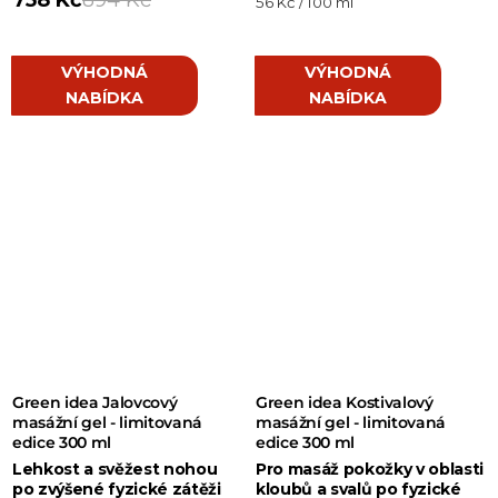
Měrná
56 Kč / 100 ml
cena:
VÝHODNÁ
VÝHODNÁ
NABÍDKA
NABÍDKA
Green idea Jalovcový
Green idea Kostivalový
masážní gel - limitovaná
masážní gel - limitovaná
edice 300 ml
edice 300 ml
Lehkost a svěžest nohou
Pro masáž pokožky v oblasti
po zvýšené fyzické zátěži
kloubů a svalů po fyzické