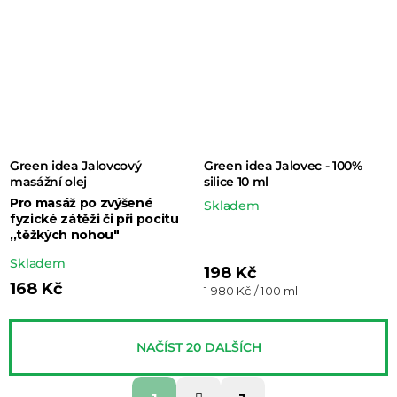
Green idea Jalovcový
Green idea Jalovec - 100%
masážní olej
silice 10 ml
Pro masáž po zvýšené
Skladem
fyzické zátěži či při pocitu
,,těžkých nohou"
Průměrné
Skladem
198 Kč
hodnocení
168 Kč
Měrná
1 980 Kč / 100 ml
cena:
produktu
je
NAČÍST 20 DALŠÍCH
5,0
z 5
S
O