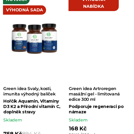
z 5
NABÍDKA
hvězdiček.
VÝHODNÁ SADA
Green idea Svaly, kosti,
Green idea Artroregen
imunita výhodný balíček
masážní gel - limitovaná
edice 300 ml
Hořčík Aquamin, Vitamíny
D3 K2 a Přírodní vitamín C,
Podporuje regeneraci po
doplněk stravy
námaze
Skladem
Skladem
168 Kč
758 Kč
894 Kč