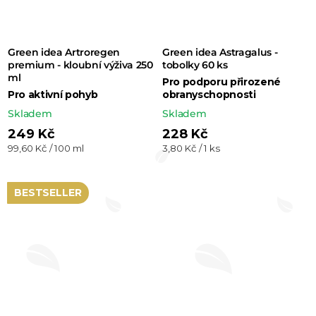
Green idea Artroregen
Green idea Astragalus -
premium - kloubní výživa 250
tobolky 60 ks
ml
Pro podporu přirozené
Pro aktivní pohyb
obranyschopnosti
Skladem
Skladem
249 Kč
228 Kč
Měrná
Měrná
99,60 Kč / 100 ml
3,80 Kč / 1 ks
cena:
cena:
BESTSELLER