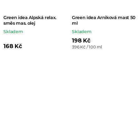
Green idea Alpská relax.
Green idea Arniková mast 50
směs mas. olej
ml
Skladem
Skladem
198 Kč
168 Kč
Měrná
396 Kč / 100 ml
cena: