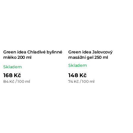
Green idea Chladivé bylinné
Green idea Jalovcový
mléko 200 ml
masážní gel 250 ml
Skladem
Průměrné
Skladem
hodnocení
168 Kč
148 Kč
Měrná
Měrná
84 Kč / 100 ml
74 Kč / 100 ml
produktu
cena:
cena:
je
5,0
z 5
hvězdiček.