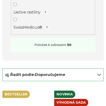
ů
Liečive rastliny
1
SwissMedicus®
1
Položek k zobrazení:
50
Ř
Řadit podle:
Doporučujeme
a
z
e
BESTSELLER
NOVINKA
n
VÝHODNÁ SADA