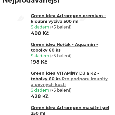
Nejprodávanější
řešení, které vám sedne.
Green idea Artroregen premium -
kloubní výživa 500 ml
Skladem
(>5 balení)
498 Kč
Green idea Hořčík - Aquamin -
tobolky 60 ks
Skladem
(>5 balení)
198 Kč
Green idea VITAMÍNY D3 a K2 -
tobolky 60 ks
Pro podporu imunity
a pevných kostí
Skladem
(>5 balení)
428 Kč
Green idea Artroregen masážní gel
250 ml