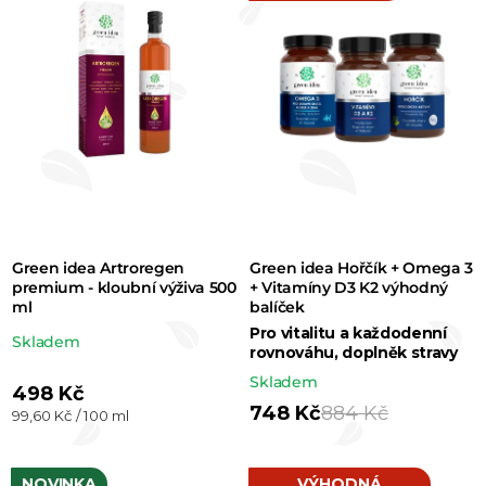
í
p
r
o
d
u
k
t
Green idea Artroregen
Green idea Hořčík + Omega 3
ů
premium - kloubní výživa 500
+ Vitamíny D3 K2 výhodný
ml
balíček
Pro vitalitu a každodenní
Průměrné
Skladem
rovnováhu, doplněk stravy
hodnocení
Skladem
498 Kč
produktu
748 Kč
884 Kč
Měrná
99,60 Kč / 100 ml
je
cena:
5,0
NOVINKA
VÝHODNÁ