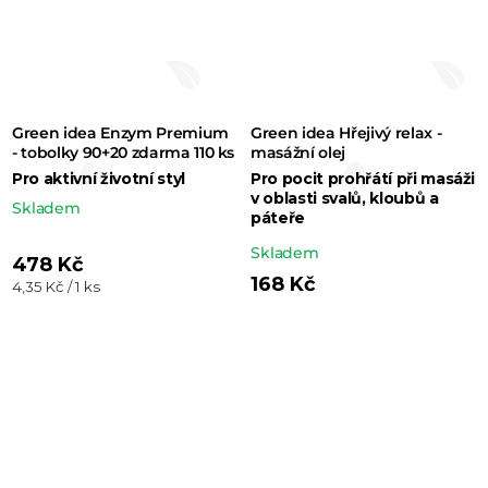
Green idea Enzym Premium
Green idea Hřejivý relax -
- tobolky 90+20 zdarma 110 ks
masážní olej
Pro aktivní životní styl
Pro pocit prohřátí při masáži
v oblasti svalů, kloubů a
Skladem
páteře
Průměrné
Skladem
478 Kč
hodnocení
168 Kč
Měrná
4,35 Kč / 1 ks
cena:
produktu
je
4,0
z 5
hvězdiček.