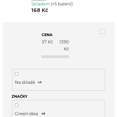
Skladem
(>5 balení)
168 Kč
V
ý
CENA
p
37
Kč
1390
i
Kč
s
p
r
o
Na skladě
49
d
ZNAČKY
u
k
t
Green idea
48