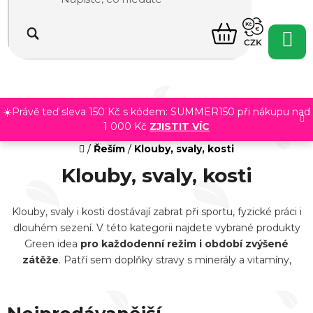
Přejít
na
NÁKUPNÍ
obsah
CZK
KOŠÍK
☀️Právě teď sleva 150 Kč s kódem: SUMMER150 při nákupu nad
1 000 Kč
ZJISTIT VÍC
Domů
/
Řeším
/
Klouby, svaly, kosti
Klouby, svaly, kosti
Klouby, svaly i kosti dostávají zabrat při sportu, fyzické práci i
dlouhém sezení. V této kategorii najdete vybrané produkty
Green idea
pro každodenní režim i období zvýšené
zátěže
. Patří sem doplňky stravy s minerály a vitamíny,
bylinné extrakty i masážní gely a masti pro péči o namáhaná
místa, často s kostivalem nebo konopím. Zkombinujte péči
zevnitř s praktickými pomocníky pro
vnější použití
a zvolte