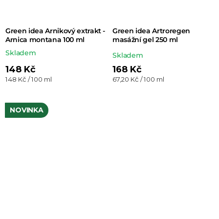
Green idea Arnikový extrakt -
Green idea Artroregen
Arnica montana 100 ml
masážní gel 250 ml
Skladem
Průměrné
Skladem
hodnocení
148 Kč
168 Kč
Měrná
Měrná
148 Kč / 100 ml
67,20 Kč / 100 ml
produktu
cena:
cena:
je
5,0
NOVINKA
z 5
hvězdiček.