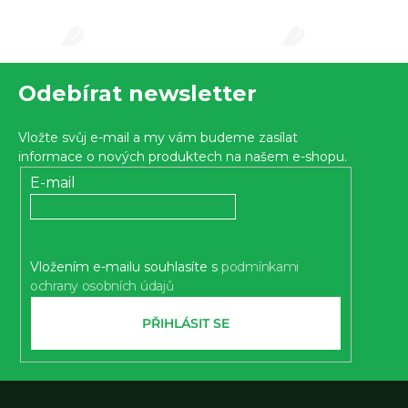
s
u
Z
Odebírat newsletter
á
p
Vložte svůj e-mail a my vám budeme zasílat
a
informace o nových produktech na našem e-shopu.
t
E-mail
í
Vložením e-mailu souhlasíte s
podmínkami
ochrany osobních údajů
PŘIHLÁSIT SE