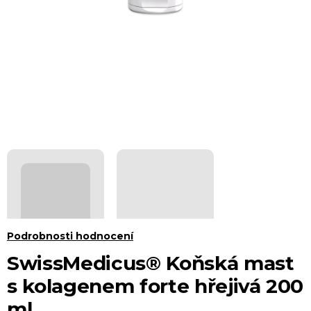
Průměrné
Podrobnosti hodnocení
hodnocení
SwissMedicus® Koňská mast
produktu
s kolagenem forte hřejivá 200
je
ml
0,0