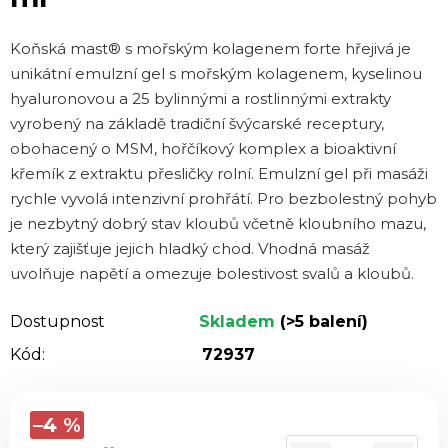
z 5
Koňská mast® s mořským kolagenem forte hřejivá je
hvězdiček.
unikátní emulzní gel s mořským kolagenem, kyselinou
hyaluronovou a 25 bylinnými a rostlinnými extrakty
vyrobený na základě tradiční švýcarské receptury,
obohacený o MSM, hořčíkový komplex a bioaktivní
křemík z extraktu přesličky rolní. Emulzní gel při masáži
rychle vyvolá intenzivní prohřátí. Pro bezbolestný pohyb
je nezbytný dobrý stav kloubů včetně kloubního mazu,
který zajišťuje jejich hladký chod. Vhodná masáž
uvolňuje napětí a omezuje bolestivost svalů a kloubů.
Dostupnost
Skladem
(>5 balení)
Kód:
72937
–4 %