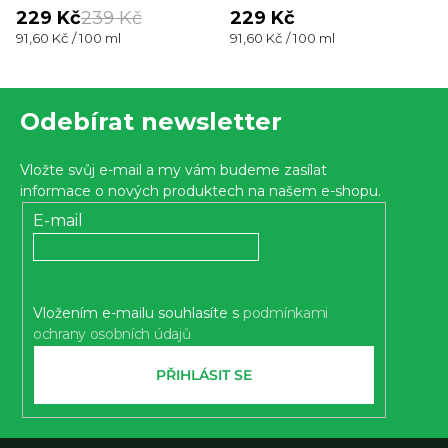
229 Kč
239 Kč
229 Kč
Měrná
Měrná
91,60 Kč / 100 ml
91,60 Kč / 100 ml
cena:
cena:
Z
Odebírat newsletter
á
p
Vložte svůj e-mail a my vám budeme zasílat
a
informace o nových produktech na našem e-shopu.
t
E-mail
í
Vložením e-mailu souhlasíte s
podmínkami
ochrany osobních údajů
PŘIHLÁSIT SE