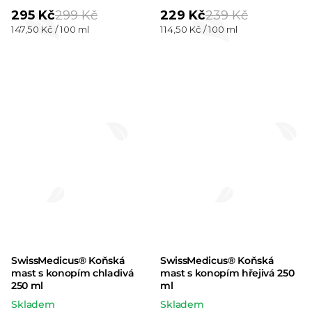
hodnocení
295 Kč
299 Kč
229 Kč
239 Kč
Měrná
Měrná
147,50 Kč / 100 ml
114,50 Kč / 100 ml
produktu
cena:
cena:
je
5,0
z 5
hvězdiček.
SwissMedicus® Koňská
SwissMedicus® Koňská
mast s konopím chladivá
mast s konopím hřejivá 250
250 ml
ml
Skladem
Skladem