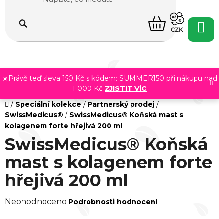
Přejít
na
NÁKUPNÍ
obsah
CZK
KOŠÍK
☀️Právě teď sleva 150 Kč s kódem: SUMMER150 při nákupu nad
1 000 Kč
ZJISTIT VÍC
Domů
/
Speciální kolekce
/
Partnerský prodej
/
SwissMedicus®
/
SwissMedicus® Koňská mast s
kolagenem forte hřejivá 200 ml
SwissMedicus® Koňská
mast s kolagenem forte
hřejivá 200 ml
Průměrné
Neohodnoceno
Podrobnosti hodnocení
hodnocení