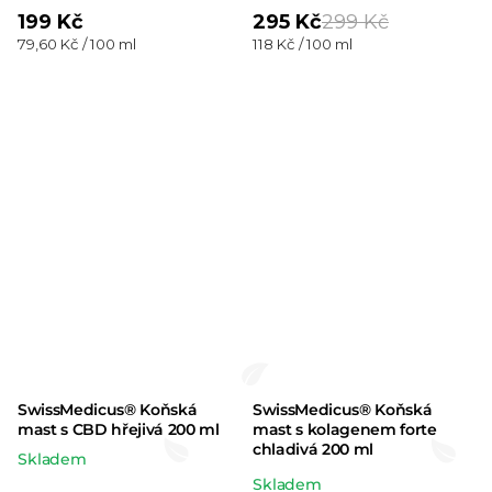
199 Kč
295 Kč
299 Kč
Měrná
Měrná
79,60 Kč / 100 ml
118 Kč / 100 ml
cena:
cena:
SwissMedicus® Koňská
SwissMedicus® Koňská
mast s CBD hřejivá 200 ml
mast s kolagenem forte
chladivá 200 ml
Skladem
Průměrné
Skladem