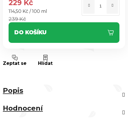
229 Kč
Měrná cena:
114,50 Kč / 100 ml
239 Kč
DO KOŠÍKU
Zeptat se
Hlídat
Popis
Hodnocení