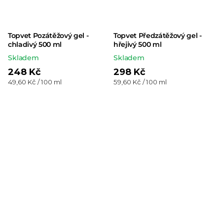
Topvet Pozátěžový gel -
Topvet Předzátěžový gel -
chladivý 500 ml
hřejivý 500 ml
Skladem
Skladem
248 Kč
298 Kč
Měrná
Měrná
49,60 Kč / 100 ml
59,60 Kč / 100 ml
cena:
cena: