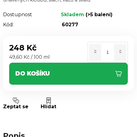
Dostupnost
Skladem
(>5 balení)
Kód:
60277
248 Kč
Měrná cena:
49,60 Kč / 100 ml
DO KOŠÍKU
Zeptat se
Hlídat
Popis