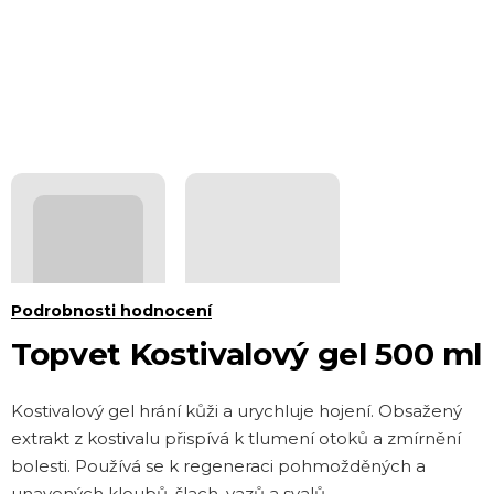
Průměrné
Podrobnosti hodnocení
hodnocení
Topvet Kostivalový gel 500 ml
produktu
je
Kostivalový gel hrání kůži a urychluje hojení. Obsažený
5,0
extrakt z kostivalu přispívá k tlumení otoků a zmírnění
z 5
bolesti. Používá se k regeneraci pohmožděných a
hvězdiček.
unavených kloubů, šlach, vazů a svalů.