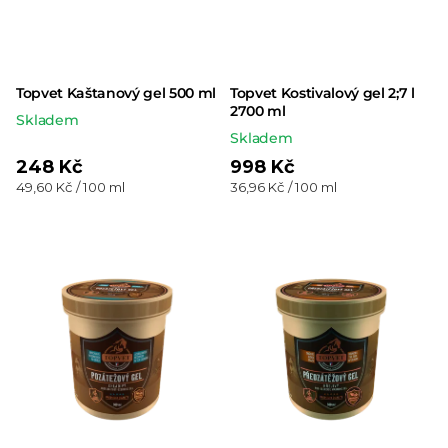
Topvet Kaštanový gel 500 ml
Topvet Kostivalový gel 2;7 l
2700 ml
Skladem
Skladem
248 Kč
998 Kč
Měrná
Měrná
49,60 Kč / 100 ml
36,96 Kč / 100 ml
cena:
cena: