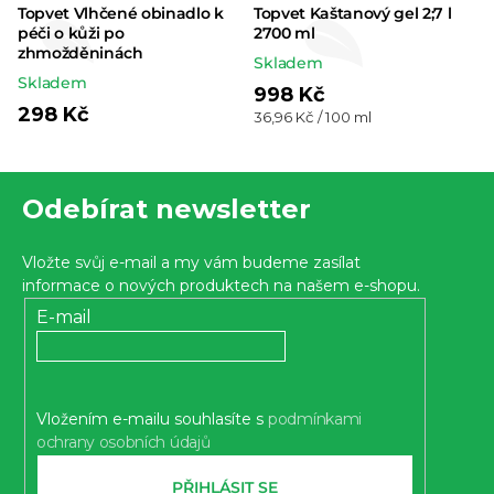
Topvet Vlhčené obinadlo k
Topvet Kaštanový gel 2;7 l
péči o kůži po
2700 ml
zhmožděninách
Skladem
Skladem
998 Kč
298 Kč
Měrná
36,96 Kč / 100 ml
cena:
Z
Odebírat newsletter
á
p
Vložte svůj e-mail a my vám budeme zasílat
a
informace o nových produktech na našem e-shopu.
t
E-mail
í
Vložením e-mailu souhlasíte s
podmínkami
ochrany osobních údajů
PŘIHLÁSIT SE