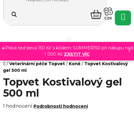
Přejít
na
NÁKUPNÍ
obsah
CZK
KOŠÍK
☀️Právě teď sleva 150 Kč s kódem: SUMMER150 při nákupu nad
1 000 Kč
ZJISTIT VÍC
Domů
/
Veterinární péče Topvet
/
Koně
/
Topvet Kostivalový
gel 500 ml
Topvet Kostivalový gel
500 ml
Průměrné
1 hodnocení
Podrobnosti hodnocení
hodnocení
produktu
je