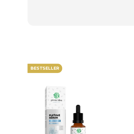
t
ů
BESTSELLER