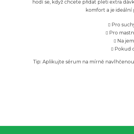
hodí se, když chcete přidat pleti extra 
komfort a je ideální
Pro suchý
Pro mastně
Na jem
Pokud c
Tip: Aplikujte sérum na mírně navlhčenou
Z