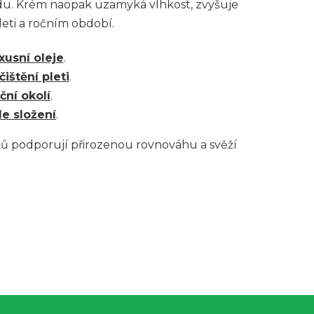
edu. Krém naopak uzamyká vlhkost, zvyšuje
leti a ročním období.
xusní oleje
.
čištění pleti
.
ční okolí
.
e složení
.
ků podporují přirozenou rovnováhu a svěží