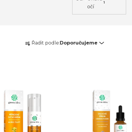
1
očí
Ř
Řadit podle:
Doporučujeme
a
z
e
n
í
p
r