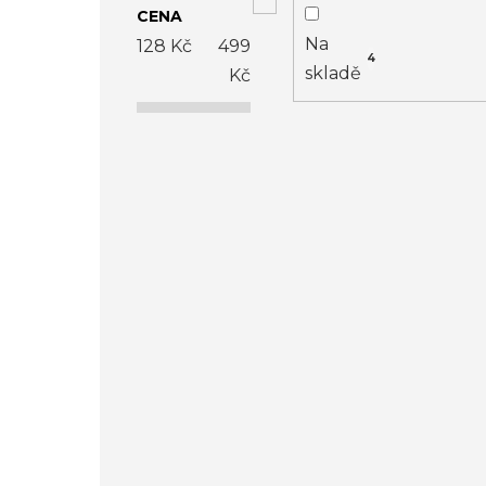
CENA
ý
Na
128
Kč
499
4
p
skladě
Kč
i
s
p
r
o
d
u
k