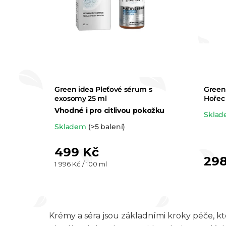
Green idea Pleťové sérum s
Green 
exosomy 25 ml
Hořec 
Vhodné i pro citlivou pokožku
Prům
Skla
Průměrné
Skladem
(>5 balení)
hodn
hodnocení
prod
499 Kč
produktu
je
298
Měrná
1 996 Kč / 100 ml
je
5,0
cena:
5,0
z 5
z 5
hvězd
hvězdiček.
Krémy a séra jsou základními kroky péče, k