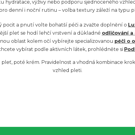
l
dávku hydratace, výživy nebo podporu sjednoceného vzhl
 pro denní i noční rutinu – volba textury záleží na typu p
á
d
 pocit a pnutí volte bohatší péči a zvažte doplnění o
Lu
a
jší pleť se hodí lehčí vrstvení a důkladné
odličování a 
nou oblast kolem očí vybírejte specializovanou
péči o o
c
hcete vybírat podle aktivních látek, prohlédněte si
Podl
í
p
 pleť, poté krém. Pravidelnost a vhodná kombinace kro
vzhled pleti.
r
v
k
y
v
ý
p