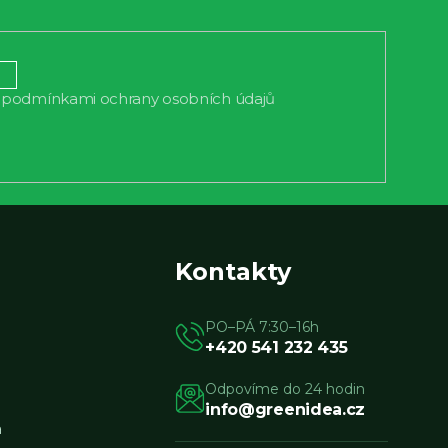
podmínkami ochrany osobních údajů
s
Kontakty
PO–PÁ 7:30–16h
+420 541 232 435
Odpovíme do 24 hodin
info@greenidea.cz
a