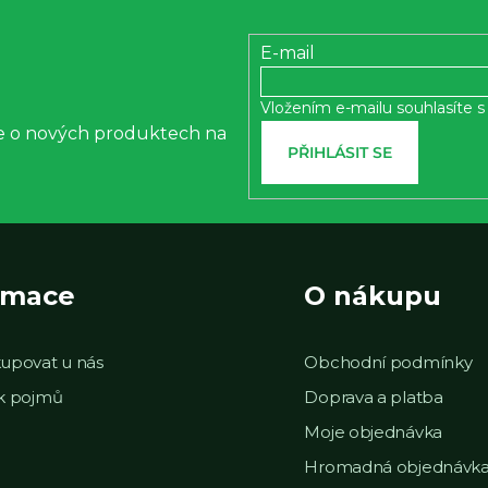
i
E-mail
s
u
Vložením e-mailu souhlasíte 
ce o nových produktech na
PŘIHLÁSIT SE
rmace
O nákupu
upovat u nás
Obchodní podmínky
ek pojmů
Doprava a platba
Moje objednávka
Hromadná objednávk