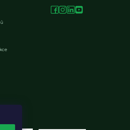
jů
kce