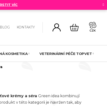
JISTIT VÍC
BLOG
KONTAKTY
CZK
NÁKUPNÍ
KOŠÍK
NNÁ KOSMETIKA
VETERINÁRNÍ PÉČE TOPVET
N
ra
eťové krémy a séra
Green idea kombinují
odukt v této kategorii je navržen tak, aby