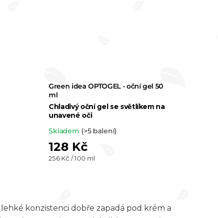
Green idea OPTOGEL - oční gel 50
ml
Chladivý oční gel se světlíkem na
unavené oči
Průměrné
Skladem
(>5 balení)
hodnocení
128 Kč
produktu
Měrná
256 Kč / 100 ml
cena:
je
5,0
z 5
y lehké konzistenci dobře zapadá pod krém a
hvězdiček.