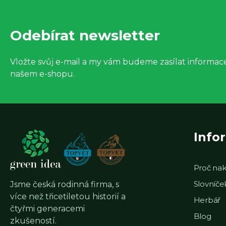
á
Odebírat newsletter
p
a
Vložte svůj e-mail a my vám budeme zasílat informa
našem e-shopu.
t
í
Info
Proč nak
Slovníč
Jsme česká rodinná firma, s
více než třicetiletou historií a
Herbář
čtyřmi generacemi
Blog
zkušeností.