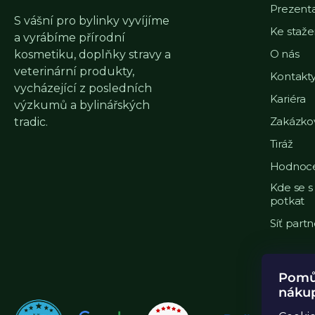
Prezent
S vášní pro bylinky vyvíjíme
Ke staže
a vyrábíme přírodní
O nás
kosmetiku, doplňky stravy a
veterinární produkty,
Kontakt
vycházející z posledních
Kariéra
výzkumů a bylinářských
Zakázko
tradic.
Tiráž
Hodnoce
Kde se 
potkat
Síť part
Pomůž
náku