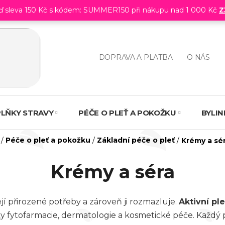
eď sleva 150 Kč s kódem: SUMMER150 při nákupu nad 1 000 Kč
Z
DOPRAVA A PLATBA
O NÁS
LŇKY STRAVY
PÉČE O PLEŤ A POKOŽKU
BYLI
Domů
/
Péče o pleť a pokožku
/
Základní péče o pleť
/
Krémy a sé
Krémy a séra
ejí přirozené potřeby a zároveň ji rozmazluje.
Aktivní pl
y fytofarmacie, dermatologie a kosmetické péče. Každý pr