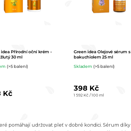
o
d
u
k
idea Přírodní oční krém -
Green idea Olejové sérum s
t
žlutý 30 ml
bakuchiolem 25 ml
ěrné
Průměrné
dem
(>5 balení)
Skladem
(>5 balení)
ů
ocení
hodnocení
uktu
produktu
398 Kč
je
 Kč
Měrná
1 592 Kč / 100 ml
5,0
cena:
z 5
O
iček.
hvězdiček.
v
teré pomáhají udržovat pleť v dobré kondici. Sérum dík