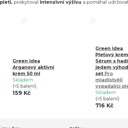
pleti,
poskytoval
intenzivní výživu
a pomáhal udržova
ní krémy
, které podporují pevnost a pružnost pleti, ste
bo citlivá pleť
, vybrané krémy obsahují složky, které j
dispozici produkty s inovativními aktivními látkami. V této
atickou, aknózní pleť
. Všechny produkty jsou vyrob
Green idea
 harmonizující péči, která jí dodá pocit svěžesti, rovno
Pleťový krém
Green idea
Sérum s had
Arganový aktivní
jedem výho
krém 50 ml
set
Pro
Skladem
mladistvěji
(>5 balení)
vypadající pl
159 Kč
Skladem
(>5 balení)
716 Kč