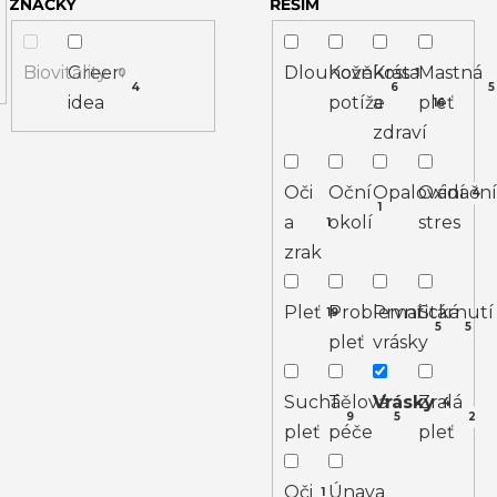
ZNAČKY
ŘEŠÍM
Biovitality
Green
Dlouhověkost
Kožní
Krása
Mastná
0
1
4
6
5
idea
potíže
a
pleť
16
zdraví
Oči
Oční
Opalování
Oxidační
4
1
a
okolí
stres
1
zrak
Pleť
Problematická
První
Stárnutí
19
5
5
pleť
vrásky
Suchá
Tělová
Vrásky
Zralá
4
9
5
2
pleť
péče
pleť
Oči
Únava
1