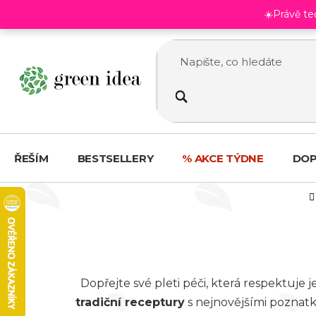
Přejít
☀️Právě t
na
obsah
ŘEŠÍM
BESTSELLERY
% AKCE TÝDNE
DOP
Dopřejte své pleti péči, která respektuje j
tradiční receptury
s nejnovějšími poznatk