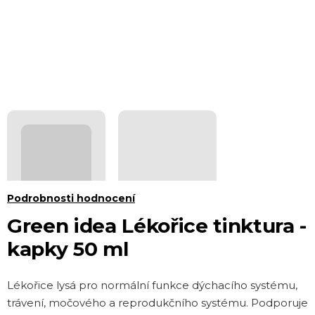
Průměrné
Podrobnosti hodnocení
hodnocení
Green idea Lékořice tinktura -
produktu
kapky 50 ml
je
0,0
Lékořice lysá pro normální funkce dýchacího systému,
z 5
trávení, močového a reprodukčního systému. Podporuje
hvězdiček.