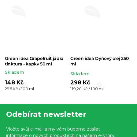
Green idea Grapefruit jádra
Green idea Dýňový olej 250
tinktura - kapky 50 ml
ml
Skladem
Průměrné
Skladem
hodnocení
148 Kč
298 Kč
Měrná
Měrná
296 Kč / 100 ml
119,20 Kč / 100 ml
produktu
cena:
cena:
je
Z
5,0
Odebírat newsletter
z 5
á
hvězdiček.
p
Vložte svůj e-mail a my vám budeme zasílat
a
informace o nových produktech na našem e-shopu.