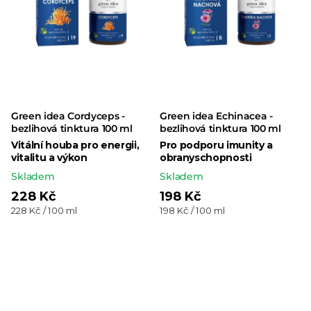
Green idea Cordyceps -
Green idea Echinacea -
bezlihová tinktura 100 ml
bezlihová tinktura 100 ml
Vitální houba pro energii,
Pro podporu imunity a
vitalitu a výkon
obranyschopnosti
Skladem
Skladem
228 Kč
198 Kč
Měrná
Měrná
228 Kč / 100 ml
198 Kč / 100 ml
cena:
cena: