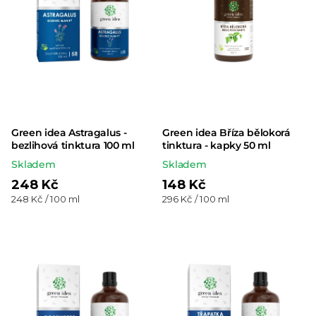
Green idea Astragalus -
Green idea Bříza bělokorá
bezlihová tinktura 100 ml
tinktura - kapky 50 ml
Skladem
Skladem
248 Kč
148 Kč
Měrná
Měrná
248 Kč / 100 ml
296 Kč / 100 ml
cena:
cena: