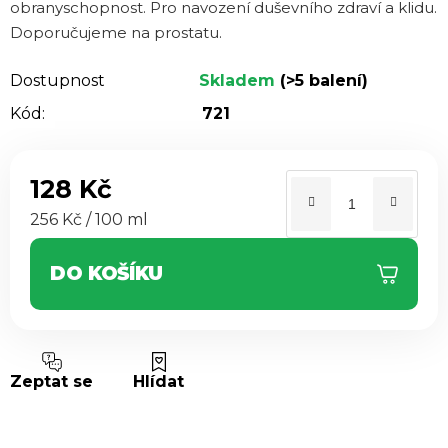
obranyschopnost. Pro navození duševního zdraví a klidu.
Doporučujeme na prostatu.
Dostupnost
Skladem
(>5 balení)
Kód:
721
128 Kč
Měrná cena:
256 Kč / 100 ml
DO KOŠÍKU
Zeptat se
Hlídat