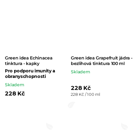
Green idea Echinacea
Green idea Grapefruit jádra -
tinktura - kapky
bezlihová tinktura 100 ml
Pro podporu imunity a
Skladem
obranyschopnosti
Skladem
228 Kč
228 Kč
Měrná
228 Kč / 100 ml
cena: