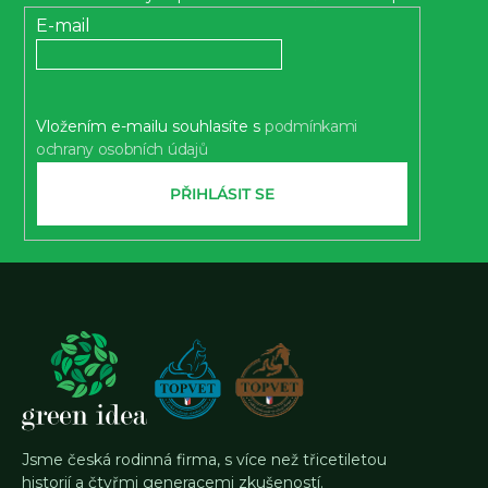
t
E-mail
í
Vložením e-mailu souhlasíte s
podmínkami
ochrany osobních údajů
PŘIHLÁSIT SE
Jsme česká rodinná firma, s více než třicetiletou
historií a čtyřmi generacemi zkušeností.