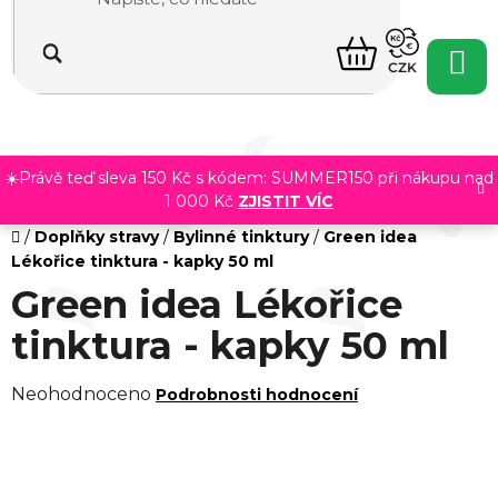
Přejít
na
NÁKUPNÍ
obsah
CZK
KOŠÍK
☀️Právě teď sleva 150 Kč s kódem: SUMMER150 při nákupu nad
1 000 Kč
ZJISTIT VÍC
Domů
/
Doplňky stravy
/
Bylinné tinktury
/
Green idea
Lékořice tinktura - kapky 50 ml
Green idea Lékořice
tinktura - kapky 50 ml
Průměrné
Neohodnoceno
Podrobnosti hodnocení
hodnocení
produktu
je