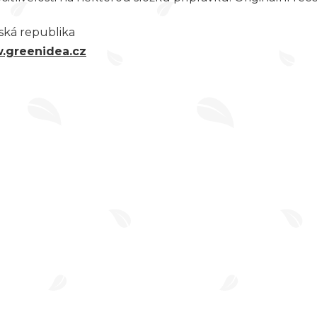
eská republika
.greenidea.cz