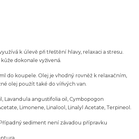
vá k úlevě při třeštění hlavy, relaxaci a stresu.
e kůže dokonale vyživená.
 ml do koupele. Olej je vhodný rovněž k relaxačním,
 olej použít také do vířivých van.
il, Lavandula
a
ngustifolia oil, Cymbopogon
A
cetate, Limonene, Linalool, Linalyl
A
cetate, Terpineol.
 Případný sediment není závadou přípravku
eptura.