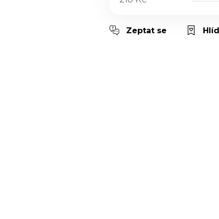
Měrná cena:
Zeptat se
Hlí