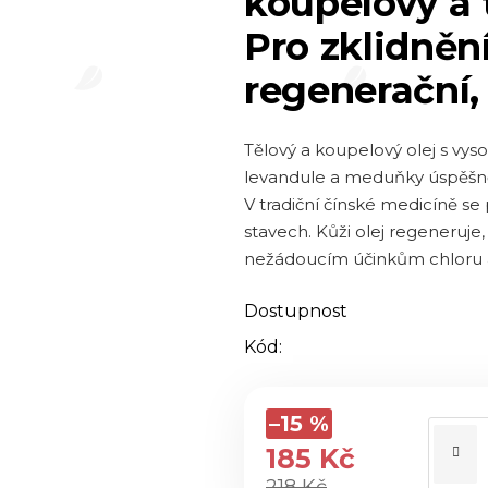
koupelový a 
5,0
Pro zklidněn
z 5
regenerační, 
hvězdiček.
Tělový a koupelový olej s v
levandule a meduňky úspěšně v
V tradiční čínské medicíně se
stavech. Kůži olej regeneruje,
nežádoucím účinkům chloru a
Dostupnost
Kód:
–15 %
185 Kč
218 Kč