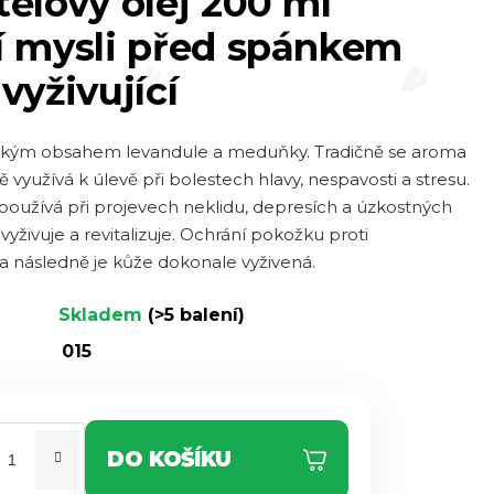
tělový olej 200 ml
í mysli před spánkem
vyživující
ysokým obsahem levandule a meduňky. Tradičně se aroma
yužívá k úlevě při bolestech hlavy, nespavosti a stresu.
 používá při projevech neklidu, depresích a úzkostných
 vyživuje a revitalizuje. Ochrání pokožku proti
 následně je kůže dokonale vyživená.
Skladem
(>5 balení)
015
DO KOŠÍKU