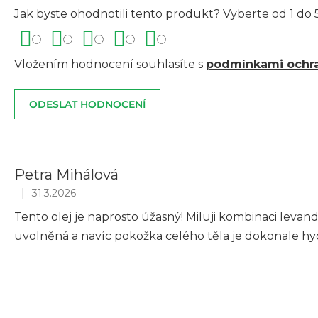
Jak byste ohodnotili tento produkt? Vyberte od 1 do 5
Vložením hodnocení souhlasíte s
podmínkami ochra
ODESLAT HODNOCENÍ
V
ý
Petra Mihálová
p
|
31.3.2026
Hodnocení produktu je 5 z 5 hvězdiček.
i
Tento olej je naprosto úžasný! Miluji kombinaci leva
s
uvolněná a navíc pokožka celého těla je dokonale hydr
h
o
d