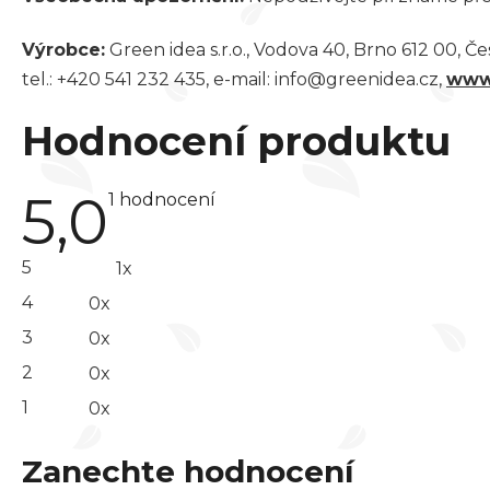
Výrobce:
Green idea s.r.o., Vodova 40, Brno 612 00, Č
tel.: +420 541 232 435, e-mail: info@greenidea.cz,
www
Hodnocení produktu
5,0
Průměrné
1 hodnocení
hodnocení
produktu
je
5
1x
5,0
z 5
4
0x
hvězdiček.
3
0x
2
0x
1
0x
Zanechte hodnocení