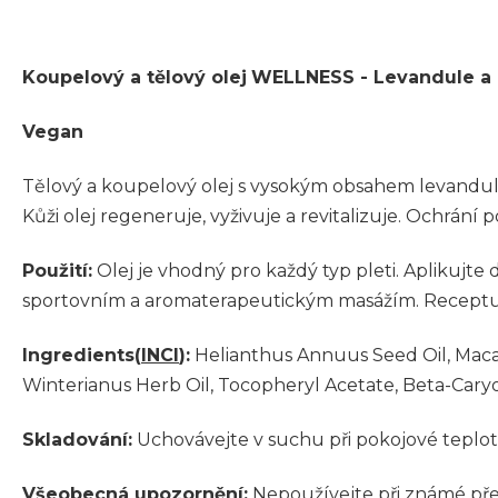
Koupelový a tělový olej
WELLNESS
- Levandule 
Vegan
Tělový a koupelový olej s vysokým obsahem levandule 
Kůži olej regeneruje, vyživuje a revitalizuje. Ochrá
Použití:
Olej je vhodný pro každý typ pleti. Aplikujt
sportovním a aromaterapeutickým masážím. Receptura 
Ingredients(
INCI
):
Helianthus
A
nnuus Seed Oil, Maca
Winterianus Herb Oil, Tocopheryl
A
cetate, Beta-Caryo
Skladování:
Uchovávejte v suchu při pokojové teplo
Všeobecná upozornění:
Nepoužívejte při známé přeci