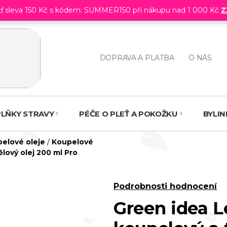
eď sleva 150 Kč s kódem: SUMMER150 při nákupu nad 1 000 Kč
Z
DOPRAVA A PLATBA
O NÁS
LŇKY STRAVY
PÉČE O PLEŤ A POKOŽKU
BYLI
pelové oleje
/
Koupelové
lový olej 200 ml
Pro
Průměrné
Podrobnosti hodnocení
hodnocení
Green idea 
produktu
je