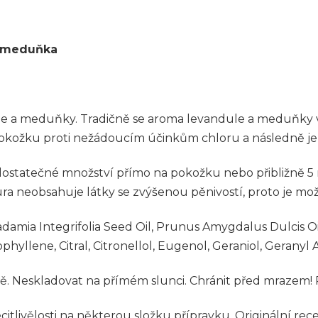
a meduňka
a meduňky. Tradičně se aroma levandule a meduňky využí
ní pokožku proti nežádoucím účinkům chloru a následně j
e dostatečné množství přímo na pokožku nebo přibližně 5
neobsahuje látky se zvýšenou pěnivostí, proto je možné
damia Integrifolia Seed Oil, Prunus
A
mygdalus Dulcis O
phyllene, Citral, Citronellol, Eugenol, Geraniol, Geranyl
tě. Neskladovat na přímém slunci. Chránit před mrazem!
tlivělosti na některou složku přípravku. Originální rec