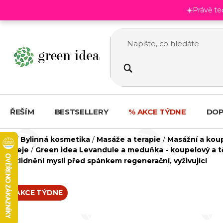
Přejít
☀️Právě t
na
obsah
ŘEŠÍM
BESTSELLERY
% AKCE TÝDNE
DOP
Domů
/
Bylinná kosmetika
/
Masáže a terapie
/
Masážní a kou
oleje
/
Green idea Levandule a meduňka - koupelový a tě
zklidnění mysli před spánkem regenerační, vyživující
AKCE TÝDNE