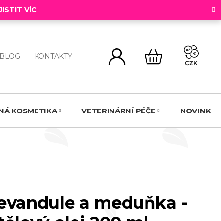
JISTIT VÍC
BLOG
KONTAKTY
CZK
NÁKUPNÍ
KOŠÍK
NNÁ KOSMETIKA
VETERINÁRNÍ PÉČE
NOVINKY
Levandule a meduňka -