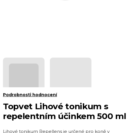
Průměrné
Podrobnosti hodnocení
hodnocení
Topvet Lihové tonikum s
produktu
repelentním účinkem 500 ml
je
0,0
Lihové tonikum Repellens je určené pro koně v