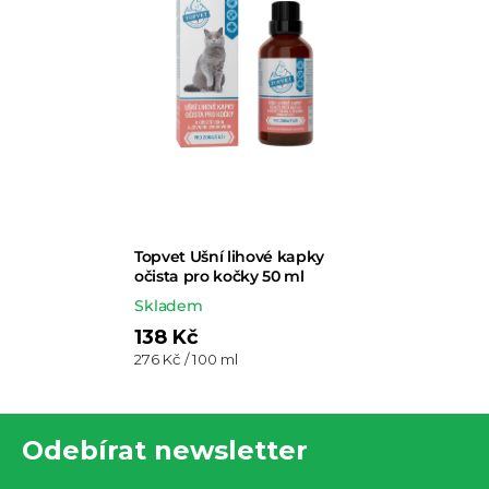
Topvet Ušní lihové kapky
očista pro kočky 50 ml
Skladem
138 Kč
Měrná
276 Kč / 100 ml
cena:
Z
Odebírat newsletter
á