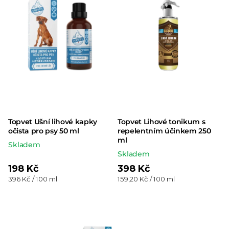
Topvet Ušní lihové kapky
Topvet Lihové tonikum s
očista pro psy 50 ml
repelentním účinkem 250
ml
Skladem
Skladem
198 Kč
398 Kč
Měrná
Měrná
396 Kč / 100 ml
159,20 Kč / 100 ml
cena:
cena: