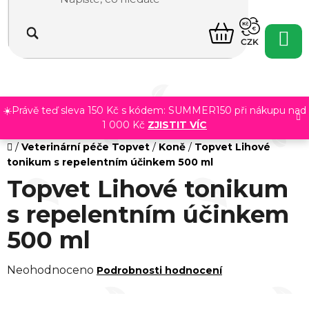
Přejít
na
NÁKUPNÍ
obsah
CZK
KOŠÍK
☀️Právě teď sleva 150 Kč s kódem: SUMMER150 při nákupu nad
1 000 Kč
ZJISTIT VÍC
Domů
/
Veterinární péče Topvet
/
Koně
/
Topvet Lihové
tonikum s repelentním účinkem 500 ml
Topvet Lihové tonikum
s repelentním účinkem
500 ml
Průměrné
Neohodnoceno
Podrobnosti hodnocení
hodnocení
produktu