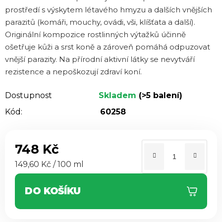
z 5
prostředí s výskytem létavého hmyzu a dalších vnějších
hvězdiček.
parazitů (komáři, mouchy, ovádi, vši, klíšťata a další).
Originální kompozice rostlinných výtažků účinně
ošetřuje kůži a srst koně a zároveň pomáhá odpuzovat
vnější parazity. Na přírodní aktivní látky se nevytváří
rezistence a nepoškozují zdraví koní.
Dostupnost
Skladem
(>5 balení)
Kód:
60258
748 Kč
Měrná cena:
149,60 Kč / 100 ml
DO KOŠÍKU