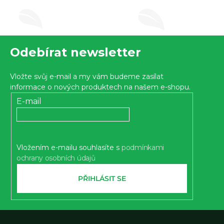
Z
Odebírat newsletter
á
p
Vložte svůj e-mail a my vám budeme zasílat
a
informace o nových produktech na našem e-shopu.
t
E-mail
í
Vložením e-mailu souhlasíte s
podmínkami
ochrany osobních údajů
PŘIHLÁSIT SE