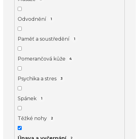
Odvodnění
1
Paměť a soustředění
1
Pomerančová kůže
4
Psychika a stres
3
Spánek
1
Těžké nohy
2
Únava a vyčerpání
2