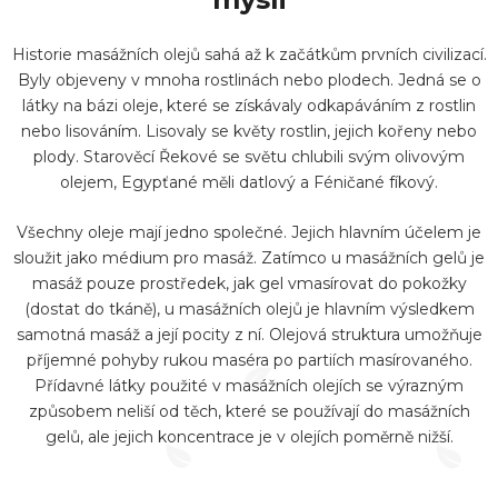
á
d
Historie masážních olejů sahá až k začátkům prvních civilizací.
a
Byly objeveny v mnoha rostlinách nebo plodech. Jedná se o
c
látky na bázi oleje, které se získávaly odkapáváním z rostlin
í
nebo lisováním. Lisovaly se květy rostlin, jejich kořeny nebo
plody. Starověcí Řekové se světu chlubili svým olivovým
p
olejem, Egypťané měli datlový a Féničané fíkový.
r
v
Všechny oleje mají jedno společné. Jejich hlavním účelem je
k
sloužit jako médium pro masáž. Zatímco u masážních gelů je
y
masáž pouze prostředek, jak gel vmasírovat do pokožky
(dostat do tkáně), u masážních olejů je hlavním výsledkem
v
samotná masáž a její pocity z ní. Olejová struktura umožňuje
ý
příjemné pohyby rukou maséra po partiích masírovaného.
p
Přídavné látky použité v masážních olejích se výrazným
i
způsobem neliší od těch, které se používají do masážních
gelů, ale jejich koncentrace je v olejích poměrně nižší.
s
u