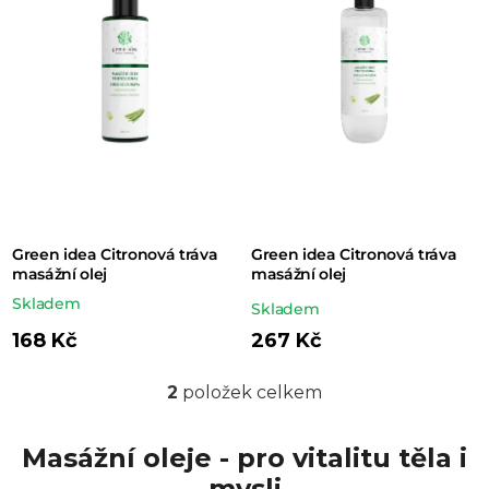
p
r
o
d
u
k
t
Green idea Citronová tráva
Green idea Citronová tráva
ů
masážní olej
masážní olej
Skladem
Průměrné
Skladem
hodnocení
168 Kč
267 Kč
produktu
2
položek celkem
je
O
5,0
v
Masážní oleje - pro vitalitu těla i
z 5
l
mysli
hvězdiček.