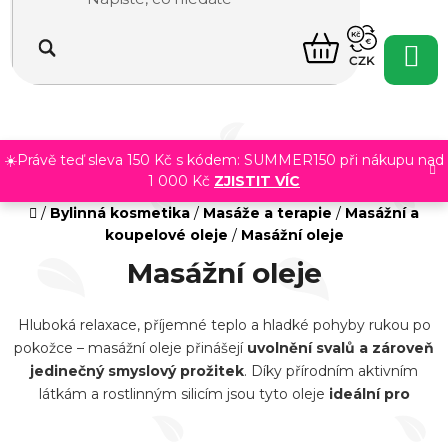
Přejít
na
NÁKUPNÍ
obsah
CZK
KOŠÍK
☀️Právě teď sleva 150 Kč s kódem: SUMMER150 při nákupu nad
1 000 Kč
ZJISTIT VÍC
Domů
/
Bylinná kosmetika
/
Masáže a terapie
/
Masážní a
koupelové oleje
/
Masážní oleje
Masážní oleje
Hluboká relaxace, příjemné teplo a hladké pohyby rukou po
pokožce – masážní oleje přinášejí
uvolnění svalů a zároveň
jedinečný smyslový prožitek
. Díky přírodním aktivním
látkám a rostlinným silicím jsou tyto oleje
ideální pro
relaxační, regenerační i sportovní masáže
. Dokonale se
vstřebávají a pokožku zanechávají sametově hebkou a