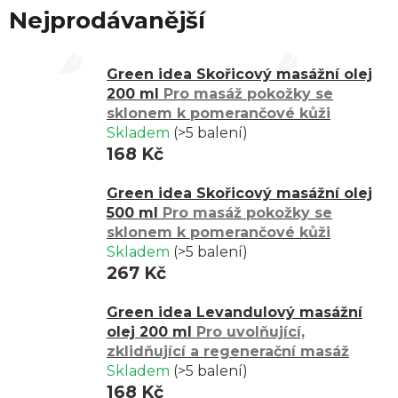
pružnou.
Nejprodávanější
Výhodou masážních olejů je jejich
úsporné dávkování
– na
rozdíl od masážních gelů se nanášejí v menším množství.
Green idea Skořicový masážní olej
200 ml
Pro masáž pokožky se
Vůně a účinné složky promění péči o tělo v dokonalý rituál a
sklonem k pomerančové kůži
uvolní tělo po náročném dni.
Skladem
(>5 balení)
168 Kč
Vyberte si ten pravý olej pro svou pokožku, náladu i potřeby
těla a dopřejte si hýčkání jemnou
dotekovou terapií
.
Green idea Skořicový masážní olej
500 ml
Pro masáž pokožky se
sklonem k pomerančové kůži
Skladem
(>5 balení)
267 Kč
Green idea Levandulový masážní
olej 200 ml
Pro uvolňující,
zklidňující a regenerační masáž
Skladem
(>5 balení)
168 Kč