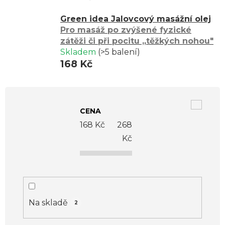
Green idea Jalovcový masážní olej
Pro masáž po zvýšené fyzické
zátěži či při pocitu ,,těžkých nohou"
Skladem
(>5 balení)
168 Kč
V
ý
CENA
p
168
Kč
268
i
Kč
s
p
r
o
Na skladě
2
d