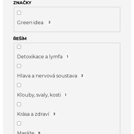
ZNAČKY
u
k
t
Green idea
2
ů
ŘEŠÍM
Detoxikace a lymfa
1
Hlava a nervová soustava
3
Klouby, svaly, kosti
1
Krása a zdraví
3
Masáže
11