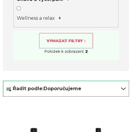
Wellness a relax
6
VYMAZAT FILTRY
Položek k zobrazení:
2
Ř
Řadit podle:
Doporučujeme
a
z
e
n
í