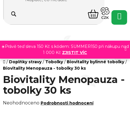
Přejít
na
NÁKUPNÍ
obsah
CZK
KOŠÍK
☀️Právě teď sleva 150 Kč s kódem: SUMMER150 při nákupu nad
1 000 Kč
ZJISTIT VÍC
Domů
/
Doplňky stravy
/
Tobolky
/
Biovitality bylinné tobolky
/
Biovitality Menopauza - tobolky 30 ks
Biovitality Menopauza -
tobolky 30 ks
Průměrné
Neohodnoceno
Podrobnosti hodnocení
hodnocení
produktu
je