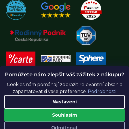
Pomůžete nám zlepšit váš zážitek z nákupu?
Cookies nám pomáhají zobrazit relevantní obsah a
zapamatovat si vaše preference.
Podrobnosti
Nastavení
Souhlasím
Vytvořil Shoptet Premium
Odmítnout
Copyright 2026
Greenidea.cz
. Všechna práva vyhrazena.