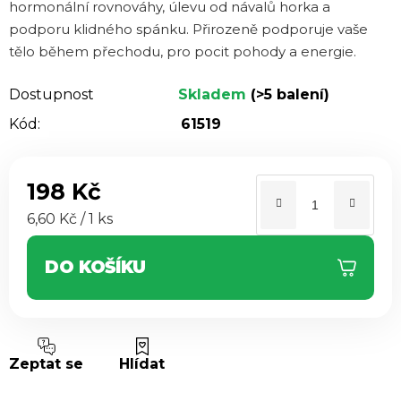
hormonální rovnováhy, úlevu od návalů horka a
podporu klidného spánku. Přirozeně podporuje vaše
tělo během přechodu, pro pocit pohody a energie.
Dostupnost
Skladem
(>5 balení)
Kód:
61519
198 Kč
Měrná cena:
6,60 Kč / 1 ks
DO KOŠÍKU
Zeptat se
Hlídat