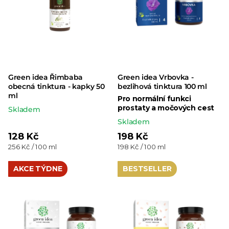
Green idea Řimbaba
Green idea Vrbovka -
obecná tinktura - kapky 50
bezlihová tinktura 100 ml
ml
Pro normální funkci
prostaty a močových cest
Skladem
Skladem
128 Kč
198 Kč
Měrná
Měrná
256 Kč / 100 ml
198 Kč / 100 ml
cena:
cena:
AKCE TÝDNE
BESTSELLER