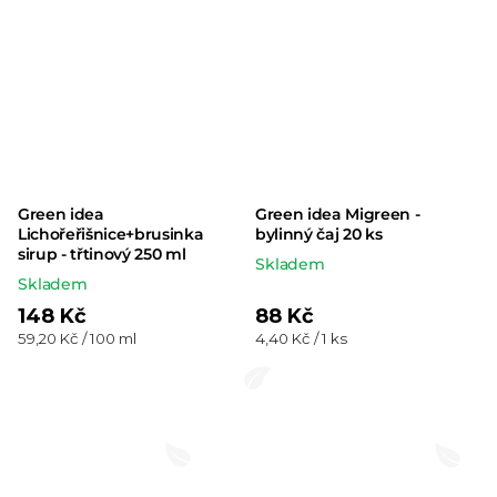
Green idea
Green idea Migreen -
Lichořeřišnice+brusinka
bylinný čaj 20 ks
sirup - třtinový 250 ml
Skladem
Skladem
148 Kč
88 Kč
Měrná
Měrná
59,20 Kč / 100 ml
4,40 Kč / 1 ks
cena:
cena: