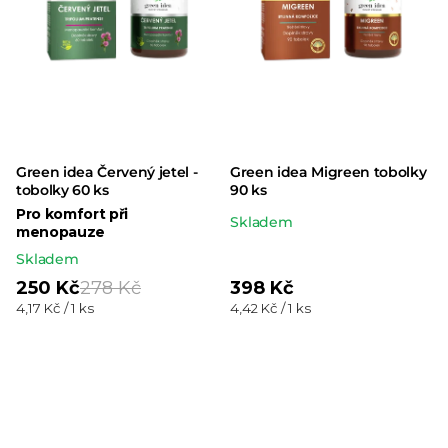
Green idea Červený jetel -
Green idea Migreen tobolky
tobolky 60 ks
90 ks
Pro komfort při
Průměrné
Skladem
menopauze
hodnocení
Skladem
produktu
250 Kč
278 Kč
398 Kč
je
Měrná
Měrná
4,17 Kč / 1 ks
4,42 Kč / 1 ks
cena:
cena:
5,0
z 5
hvězdiček.