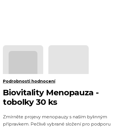
Průměrné
Podrobnosti hodnocení
hodnocení
Biovitality Menopauza -
produktu
tobolky 30 ks
je
0,0
Zmírněte projevy menopauzy s naším bylinným
z 5
přípravkem. Pečlivě vybrané složení pro podporu
hvězdiček.