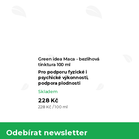
Green idea Maca - bezlihová
tinktura 100 ml
Pro podporu fyzické i
psychické výkonnosti,
podpora plodnosti
Skladem
228 Kč
Měrná
228 Kč / 100 ml
cena:
Z
Odebírat newsletter
á