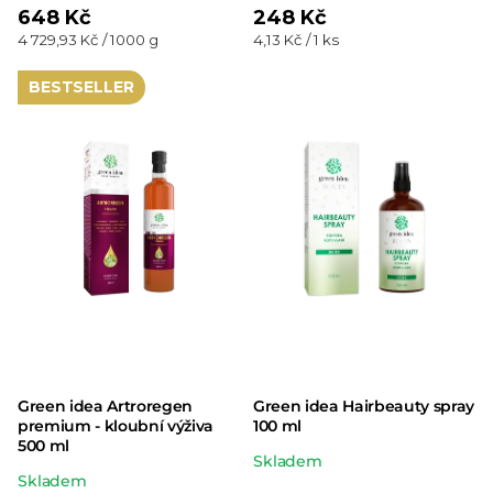
je
hodnocení
648 Kč
248 Kč
5,0
Měrná
Měrná
4 729,93 Kč / 1000 g
4,13 Kč / 1 ks
produktu
cena:
cena:
z 5
je
BESTSELLER
hvězdiček.
5,0
z 5
hvězdiček.
Green idea Artroregen
Green idea Hairbeauty spray
premium - kloubní výživa
100 ml
500 ml
Průměrné
Skladem
Průměrné
Skladem
hodnocení