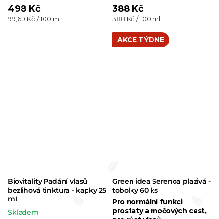
hodnocení
498 Kč
388 Kč
produktu
Měrná
Měrná
99,60 Kč / 100 ml
388 Kč / 100 ml
produktu
je
cena:
cena:
je
5,0
AKCE TÝDNE
5,0
z 5
z 5
hvězdiček.
hvězdiček.
Biovitality Padání vlasů
Green idea Serenoa plazivá -
bezlihová tinktura - kapky 25
tobolky 60 ks
ml
Pro normální funkci
prostaty a močových cest,
Skladem