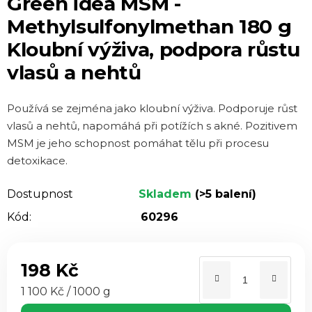
Green idea MSM -
produktu
Methylsulfonylmethan 180 g
je
Kloubní výživa, podpora růstu
0,0
vlasů a nehtů
z 5
hvězdiček.
Používá se zejména jako kloubní výživa. Podporuje růst
vlasů a nehtů, napomáhá při potížích s akné. Pozitivem
MSM je jeho schopnost pomáhat tělu při procesu
detoxikace.
Dostupnost
Skladem
(>5 balení)
Kód:
60296
198 Kč
Měrná cena:
1 100 Kč / 1000 g