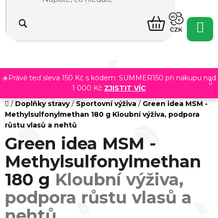
Přejít
na
NÁKUPNÍ
obsah
CZK
KOŠÍK
☀️Právě teď sleva 150 Kč s kódem: SUMMER150 při nákupu nad
1 000 Kč
ZJISTIT VÍC
Domů
/
Doplňky stravy
/
Sportovní výživa
/
Green idea MSM -
Methylsulfonylmethan 180 g
Kloubní výživa, podpora
růstu vlasů a nehtů
Green idea MSM -
Methylsulfonylmethan
180 g
Kloubní výživa,
podpora růstu vlasů a
nehtů