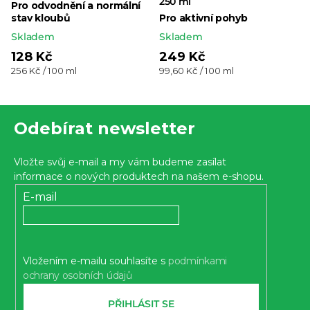
250 ml
Pro odvodnění a normální
stav kloubů
Pro aktivní pohyb
Skladem
Skladem
128 Kč
249 Kč
Měrná
Měrná
256 Kč / 100 ml
99,60 Kč / 100 ml
cena:
cena:
Z
Odebírat newsletter
á
p
Vložte svůj e-mail a my vám budeme zasílat
a
informace o nových produktech na našem e-shopu.
t
E-mail
í
Vložením e-mailu souhlasíte s
podmínkami
ochrany osobních údajů
PŘIHLÁSIT SE