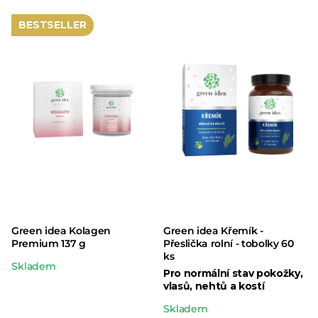
BESTSELLER
Green idea Kolagen
Green idea Křemík -
Premium 137 g
Přeslička rolní - tobolky 60
ks
Průměrné
Skladem
Pro normální stav pokožky,
hodnocení
vlasů, nehtů a kostí
produktu
Průměrné
Skladem