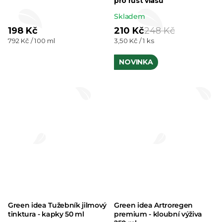
pro růst vlasů
Průměrné
Skladem
hodnocení
198 Kč
210 Kč
248 Kč
Měrná
Měrná
792 Kč / 100 ml
3,50 Kč / 1 ks
produktu
cena:
cena:
je
NOVINKA
5,0
z 5
hvězdiček.
Green idea Tužebník jilmový
Green idea Artroregen
tinktura - kapky 50 ml
premium - kloubní výživa