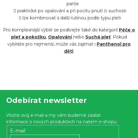
r
partie
praktické po opalování a při pocitu pnutí či suchosti
v
lze kombinovat s další rutinou podle typu pleti
k
y
Pro komplexnější výběr se podívejte také do kategorií
Péče o
v
pleť a pokožku
,
Opalování
nebo
Suchá pleť
. Pokud
vybíráte pro nejmenší, může vás zajímat i
Panthenol pro
ý
děti
.
p
i
s
u
Z
Odebírat newsletter
á
p
Vložte svůj e-mail a my vám budeme zasílat
a
informace o nových produktech na našem e-shopu.
t
E-mail