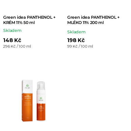
k
t
Green idea PANTHENOL +
Green idea PANTHENOL +
ů
KRÉM 11% 50 ml
MLÉKO 11% 200 ml
Skladem
Průměrné
Skladem
hodnocení
148 Kč
198 Kč
Měrná
Měrná
296 Kč / 100 ml
99 Kč / 100 ml
produktu
cena:
cena:
je
5,0
z 5
hvězdiček.