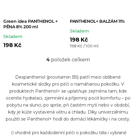
Green idea PANTHENOL +
PANTHENOL+ BALZÁM 11%
PĚNA 8% 200 ml
Průměrné
Skladem
Průměrné
Skladem
hodnocení
198 Kč
hodnocení
198 Kč
Měrná
198 Kč / 100 ml
produktu
cena:
produktu
je
4
položek celkem
je
O
5,0
5,0
v
z 5
z 5
Dexpanthenol (provitamin B5) patří mezi oblíbené
l
hvězdiček.
kosmetické složky pro péči o namáhanou pokožku. V
hvězdiček.
á
produktech Panthenol+ se uplatňuje zejména tam, kde
d
oceníte hydrataci, zjemnění a příjemný pocit komfortu – po
a
pobytu na slunci, po sprše, při častém mytí nebo v období,
kdy je kůže vystavená větru a chladu. Díky univerzálnímu
c
použití se Panthenol+ hodí do domácí lékárničky i na cesty.
í
p
vhodné pro každodenní péči o pokožku těla i vybrané