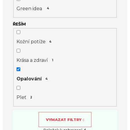
k
t
Green idea
4
ů
ŘEŠÍM
Kožní potíže
4
Krása a zdraví
1
Opalování
4
Pleť
2
VYMAZAT FILTRY