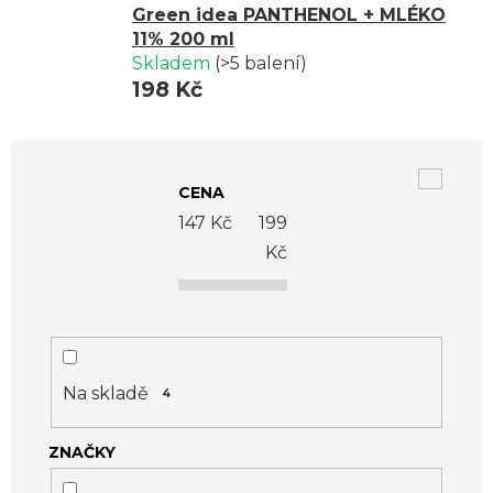
Green idea PANTHENOL + MLÉKO
11% 200 ml
Skladem
(>5 balení)
198 Kč
V
ý
CENA
p
147
Kč
199
i
Kč
s
p
r
o
Na skladě
4
d
ZNAČKY
u