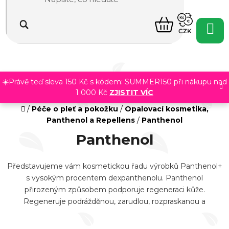
Přejít
na
NÁKUPNÍ
obsah
CZK
KOŠÍK
☀️Právě teď sleva 150 Kč s kódem: SUMMER150 při nákupu nad
1 000 Kč
ZJISTIT VÍC
Domů
/
Péče o pleť a pokožku
/
Opalovací kosmetika,
Panthenol a Repellens
/
Panthenol
Panthenol
Představujeme vám kosmetickou řadu výrobků Panthenol+
s vysokým procentem dexpanthenolu. Panthenol
přirozeným způsobem podporuje regeneraci kůže.
Regeneruje podrážděnou, zarudlou, rozpraskanou a
poškozenou pokožku. Jsou vhodné k aplikaci po nadměrném
slunění, ke každodenní péči o zdravou kůži, ale i pro