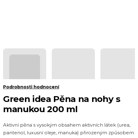
Průměrné
Podrobnosti hodnocení
hodnocení
Green idea Pěna na nohy s
produktu
manukou 200 ml
je
0,0
Aktivní pěna s vysokým obsahem aktivních látek (urea,
z 5
pantenol, luxusní oleje, manuka) přirozeným způsobem
hvězdiček.