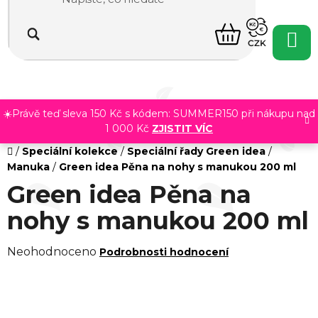
Přejít
na
NÁKUPNÍ
obsah
CZK
KOŠÍK
☀️Právě teď sleva 150 Kč s kódem: SUMMER150 při nákupu nad
1 000 Kč
ZJISTIT VÍC
Domů
/
Speciální kolekce
/
Speciální řady Green idea
/
Manuka
/
Green idea Pěna na nohy s manukou 200 ml
Green idea Pěna na
nohy s manukou 200 ml
Průměrné
Neohodnoceno
Podrobnosti hodnocení
hodnocení
produktu
je