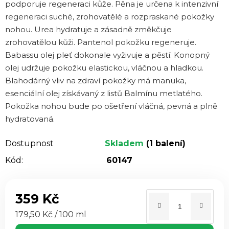
podporuje regeneraci kůže. Pěna je určena k intenzivní
regeneraci suché, zrohovatělé a rozpraskané pokožky
nohou. Urea hydratuje a zásadně změkčuje
zrohovatělou kůži. Pantenol pokožku regeneruje.
Babassu olej pleť dokonale vyživuje a pěstí. Konopný
olej udržuje pokožku elastickou, vláčnou a hladkou.
Blahodárný vliv na zdraví pokožky má manuka,
esenciální olej získávaný z listů Balmínu metlatého.
Pokožka nohou bude po ošetření vláčná, pevná a plně
hydratovaná.
Dostupnost
Skladem
(1 balení)
Kód:
60147
359 Kč
Měrná cena:
179,50 Kč / 100 ml