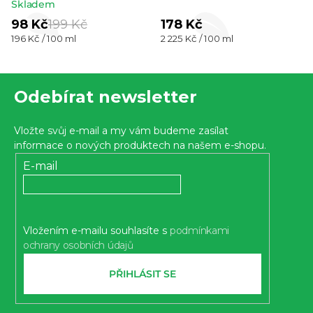
Průměrné
Skladem
hodnocení
hodnocení
98 Kč
199 Kč
178 Kč
produktu
Měrná
Měrná
196 Kč / 100 ml
2 225 Kč / 100 ml
produktu
je
cena:
cena:
je
5,0
Z
5,0
z 5
Odebírat newsletter
z 5
á
hvězdiček.
hvězdiček.
p
Vložte svůj e-mail a my vám budeme zasílat
a
informace o nových produktech na našem e-shopu.
t
E-mail
í
Vložením e-mailu souhlasíte s
podmínkami
ochrany osobních údajů
PŘIHLÁSIT SE