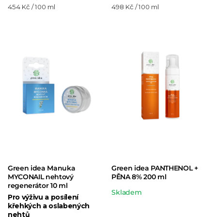
Měrná
Měrná
454 Kč / 100 ml
498 Kč / 100 ml
cena:
cena:
Green idea Manuka
Green idea PANTHENOL +
MYCONAIL nehtový
PĚNA 8% 200 ml
regenerátor 10 ml
Průměrné
Skladem
Pro výživu a posílení
hodnocení
křehkých a oslabených
nehtů