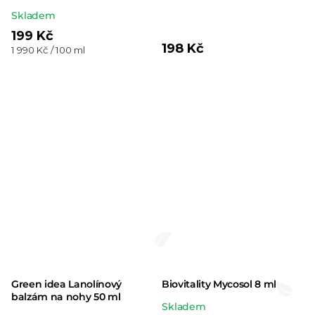
produktu
Skladem
je
199 Kč
5,0
198 Kč
Měrná
1 990 Kč / 100 ml
z 5
cena:
hvězdiček.
Green idea Lanolínový
Biovitality Mycosol 8 ml
balzám na nohy 50 ml
Průměrné
Skladem