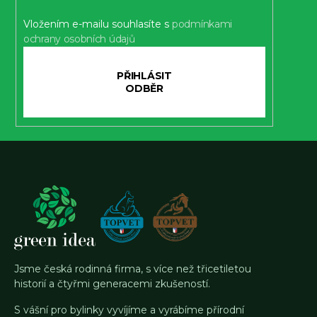
í
Vložením e-mailu souhlasíte s
podmínkami
ochrany osobních údajů
PŘIHLÁSIT
SE
Jsme česká rodinná firma, s více než třicetiletou
historií a čtyřmi generacemi zkušeností.
S vášní pro bylinky vyvíjíme a vyrábíme přírodní