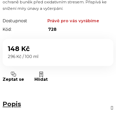
ochraně buněk před oxidativním stresem. Přispívá ke
snížení míry únavy a vyčerpání.
Dostupnost
Právě pro vás vyrábíme
Kód:
728
148 Kč
Měrná cena:
296 Kč / 100 ml
Zeptat se
Hlídat
Popis