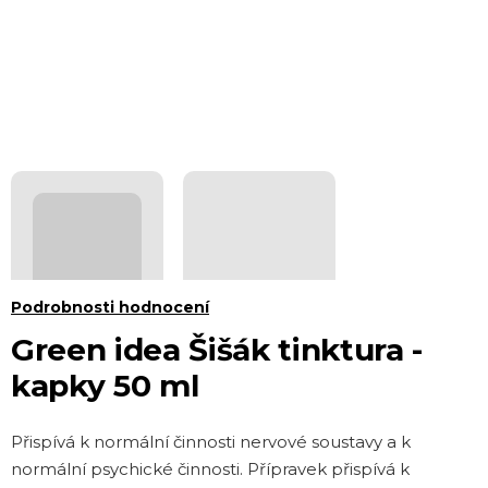
Průměrné
Podrobnosti hodnocení
hodnocení
Green idea Šišák tinktura -
produktu
kapky 50 ml
je
0,0
Přispívá k normální činnosti nervové soustavy a k
z 5
normální psychické činnosti. Přípravek přispívá k
hvězdiček.