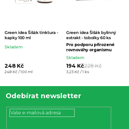
Green idea Šišák tinktura -
Green idea Šišák bylinný
kapky 100 ml
extrakt - tobolky 60 ks
Pro podporu přirozené
Průměrné
Skladem
rovnováhy organismu
hodnocení
Skladem
produktu
248 Kč
194 Kč
228 Kč
je
Měrná
Měrná
248 Kč / 100 ml
3,23 Kč / 1 ks
cena:
cena:
5,0
z 5
Z
hvězdiček.
Odebírat newsletter
á
p
a
t