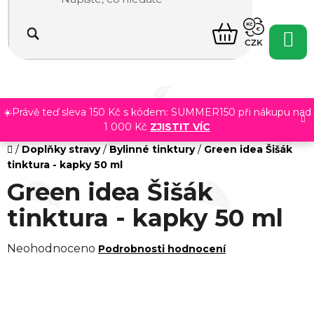
Přejít
na
NÁKUPNÍ
obsah
CZK
KOŠÍK
☀️Právě teď sleva 150 Kč s kódem: SUMMER150 při nákupu nad
1 000 Kč
ZJISTIT VÍC
Domů
/
Doplňky stravy
/
Bylinné tinktury
/
Green idea Šišák
tinktura - kapky 50 ml
Green idea Šišák
tinktura - kapky 50 ml
Průměrné
Neohodnoceno
Podrobnosti hodnocení
hodnocení
produktu
je