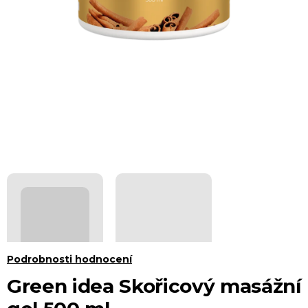
Průměrné
Podrobnosti hodnocení
hodnocení
Green idea Skořicový masážní
produktu