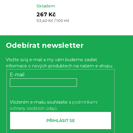
Skladem
267 Kč
Měrná
53,40 Kč / 100 ml
cena:
Z
Odebírat newsletter
á
p
Vložte svůj e-mail a my vám budeme zasílat
a
informace o nových produktech na našem e-shopu.
t
E-mail
í
Vložením e-mailu souhlasíte s
podmínkami
ochrany osobních údajů
PŘIHLÁSIT SE