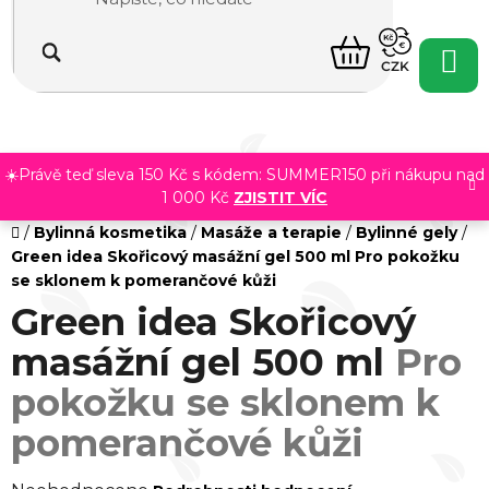
Přejít
na
NÁKUPNÍ
obsah
CZK
KOŠÍK
☀️Právě teď sleva 150 Kč s kódem: SUMMER150 při nákupu nad
1 000 Kč
ZJISTIT VÍC
Domů
/
Bylinná kosmetika
/
Masáže a terapie
/
Bylinné gely
/
Green idea Skořicový masážní gel 500 ml
Pro pokožku
se sklonem k pomerančové kůži
Green idea Skořicový
masážní gel 500 ml
Pro
pokožku se sklonem k
pomerančové kůži