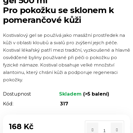
gel 500 ml
je
Pro pokožku se sklonem k
0,0
pomerančové kůži
z 5
hvězdiček.
Kostivalový gel se používá jako masážní prostředek na
kůži v oblasti kloubů a svalů pro zvýšení jejich péče.
Kostival lékařský patří mezi tradiční, vyzkoušené a hlavně
osvědčené byliny používané při péči o pokožku po
fyzické námaze. Kostival obsahuje velké množství
alantoinu, který chrání kůži a podporuje regeneraci
pokožky.
Dostupnost
Skladem
(>5 balení)
Kód:
317
168 Kč