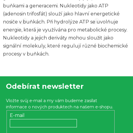
buňkami a generacemi. Nukleotidy jako ATP
(adenosin trifosfát) slouží jako hlavní energetické
nosiče v buňkách. Při hydrolýze ATP se uvolňuje
energie, která je využívána pro metabolické procesy.
Nukleotidy a jejich deriváty mohou sloužit jako
signální molekuly, které regulují různé biochemické
procesy v buňkách.
Z
Odebírat newsletter
á
p
Vložte svůj e-mail a my vám budeme zasílat
a
informace o nových produktech na našem e-shopu.
t
E-mail
í