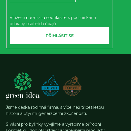
í
Vložením e-mailu souhlasíte s
podmínkami
ochrany osobních údajů
PŘIHLÁSIT SE
Jsme česká rodinná firma, s více než třicetiletou
historií a čtyřmi generacemi zkušeností.
S vášní pro bylinky vyvíjíme a vyrábíme přírodní
kosmetiku, doplňky stravy a veterinární produkty,