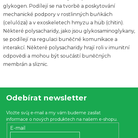
glykogen. Podílejí se na tvorbě a poskytování
mechanické podpory v rostlinných buňkách
(celulóza) a v exoskeletech hmyzu a hub (chitin).
Některé polysacharidy, jako jsou glykosaminoglykany,
se podílejí na regulaci buněčné komunikace a
interakcí. Některé polysacharidy hrají roli v imunitní
odpovědi a mohou být součástí buněčných
membrán a sliznic.
Z
Odebírat newsletter
á
p
Vložte svůj e-mail a my vám budeme zasílat
a
informace o nových produktech na našem e-shopu.
t
E-mail