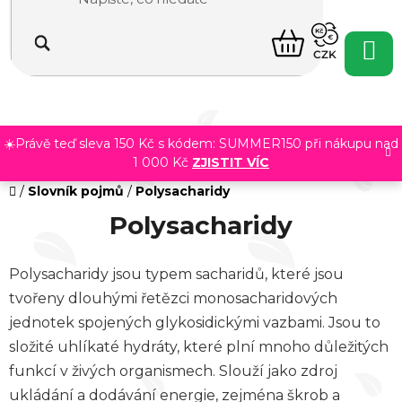
Přejít
na
NÁKUPNÍ
obsah
CZK
KOŠÍK
☀️Právě teď sleva 150 Kč s kódem: SUMMER150 při nákupu nad
1 000 Kč
ZJISTIT VÍC
Domů
/
Slovník pojmů
/
Polysacharidy
Polysacharidy
Polysacharidy jsou typem sacharidů, které jsou
tvořeny dlouhými řetězci monosacharidových
jednotek spojených glykosidickými vazbami. Jsou to
složité uhlíkaté hydráty, které plní mnoho důležitých
funkcí v živých organismech. Slouží jako zdroj
ukládání a dodávání energie, zejména škrob a