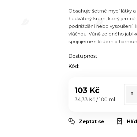
0,0
z 5
Obsahuje šetrné mycí látky a 
hvězdiček.
hedvábný krém, který jemně, 
podráždění nebo vysoušení. I
vláčnou. Vůně zeleného jablka
spojujeme s klidem a harmoni
Dostupnost
Kód:
103 Kč
Měrná cena:
34,33 Kč / 100 ml
Zeptat se
Hlí