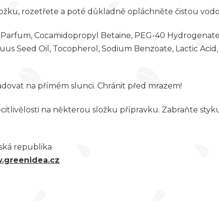
ku, rozetřete a poté důkladně opláchněte čistou vodo
 Parfum, Cocamidopropyl Betaine, PEG-40 Hydrogenated 
nuus Seed Oil, Tocopherol, Sodium Benzoate, Lactic Acid
adovat na přímém slunci. Chránit před mrazem!
itlivělosti na některou složku přípravku. Zabraňte styk
eská republika
.greenidea.cz