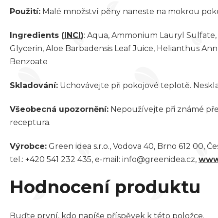
Použití:
Malé množství pěny naneste na mokrou pokož
Ingredients
(
INCI
)
: Aqua, Ammonium Lauryl Sulfate,
Glycerin, Aloe Barbadensis Leaf Juice, Helianthus An
Benzoate
Skladování:
Uchovávejte při pokojové teplotě. Neskl
Všeobecná upozornění:
Nepoužívejte při známé přec
receptura.
Výrobce:
Green idea s.r.o., Vodova 40, Brno 612 00, Č
tel.: +420 541 232 435, e-mail: info@greenidea.cz,
www
Hodnocení produktu
Buďte první, kdo napíše příspěvek k této položce.