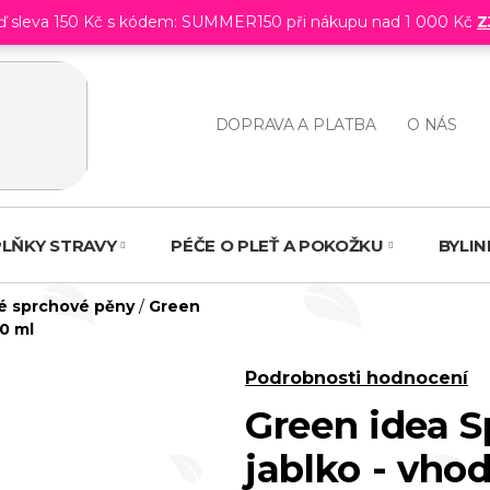
eď sleva 150 Kč s kódem: SUMMER150 při nákupu nad 1 000 Kč
Z
DOPRAVA A PLATBA
O NÁS
LŇKY STRAVY
PÉČE O PLEŤ A POKOŽKU
BYLI
 sprchové pěny
/
Green
0 ml
Průměrné
Podrobnosti hodnocení
hodnocení
Green idea S
produktu
jablko - vho
je