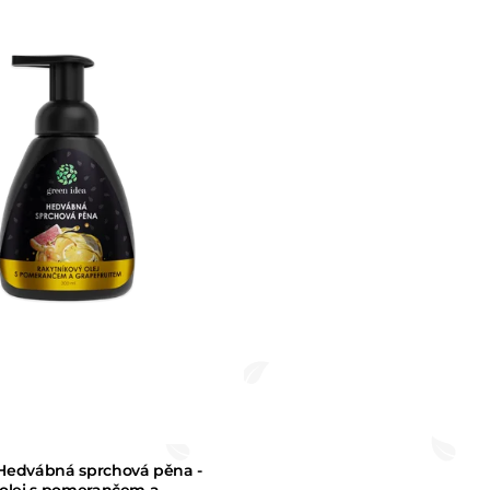
Hedvábná sprchová pěna -
 olej s pomerančem a