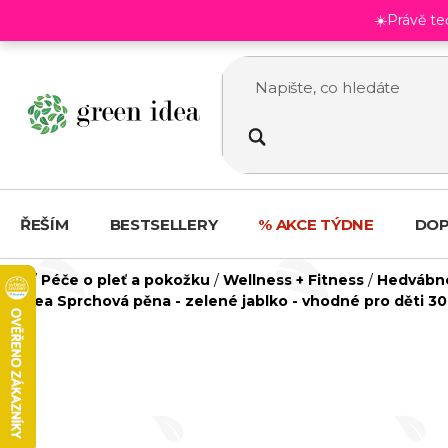
Přejít
☀️Právě t
na
obsah
ŘEŠÍM
BESTSELLERY
% AKCE TÝDNE
DOP
Domů
/
Péče o pleť a pokožku
/
Wellness + Fitness
/
Hedvábné
idea Sprchová pěna - zelené jablko - vhodné pro děti 30