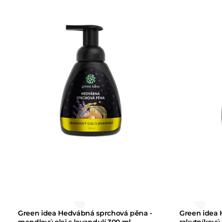
Green idea Hedvábná sprchová pěna -
Green idea 
mandlový olej s levandulí 300 ml
rakytníkový