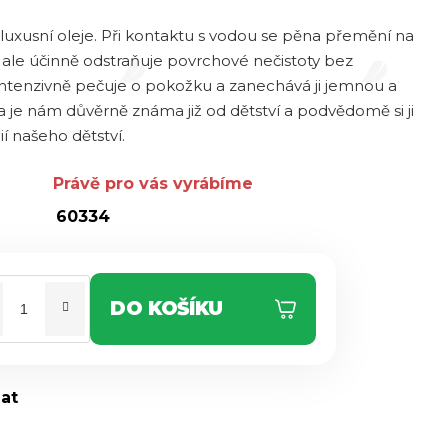
luxusní oleje. Při kontaktu s vodou se pěna přemění na
ale účinně odstraňuje povrchové nečistoty bez
ntenzivně pečuje o pokožku a zanechává ji jemnou a
 je nám důvěrně známa již od dětství a podvědomě si ji
í našeho dětství.
Právě pro vás vyrábíme
60334
DO KOŠÍKU
dat