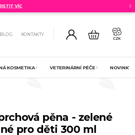
JISTIT VÍC
BLOG
KONTAKTY
CZK
NÁKUPNÍ
KOŠÍK
NNÁ KOSMETIKA
VETERINÁRNÍ PÉČE
NOVINKY
prchová pěna - zelené
dné pro děti 300 ml