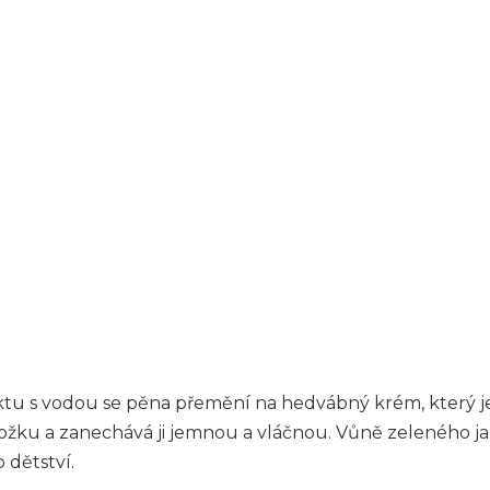
taktu s vodou se pěna přemění na hedvábný krém, který 
žku a zanechává ji jemnou a vláčnou. Vůně zeleného jab
 dětství.