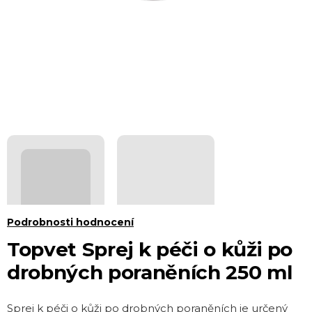
Průměrné
Podrobnosti hodnocení
hodnocení
Topvet Sprej k péči o kůži po
produktu
drobných poraněních 250 ml
je
0,0
Sprej k péči o kůži po drobných poraněních je určený