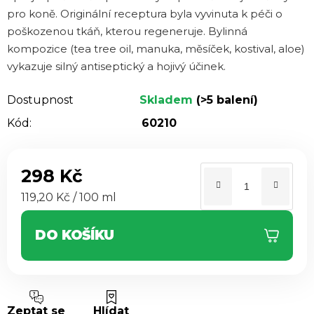
z 5
pro koně. Originální receptura byla vyvinuta k péči o
hvězdiček.
poškozenou tkáň, kterou regeneruje. Bylinná
kompozice (tea tree oil, manuka, měsíček, kostival, aloe)
vykazuje silný antiseptický a hojivý účinek.
Dostupnost
Skladem
(>5 balení)
Kód:
60210
298 Kč
Měrná cena:
119,20 Kč / 100 ml
DO KOŠÍKU
Zeptat se
Hlídat