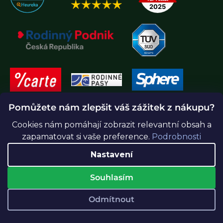
Pomůžete nám zlepšit váš zážitek z nákupu?
Cookies nám pomáhají zobrazit relevantní obsah a
zapamatovat si vaše preference.
Podrobnosti
Nastavení
Souhlasím
Vytvořil Shoptet Premium
Odmítnout
Copyright 2026
Greenidea.cz
. Všechna práva vyhrazena.
Upravit nastavení cookies