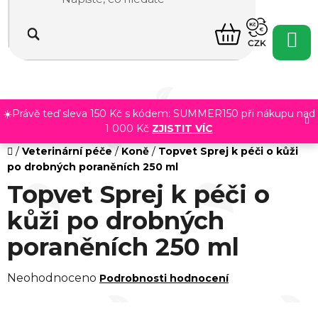
Přejít
na
NÁKUPNÍ
obsah
CZK
KOŠÍK
☀️Právě teď sleva 150 Kč s kódem: SUMMER150 při nákupu nad
1 000 Kč
ZJISTIT VÍC
Domů
/
Veterinární péče
/
Koně
/
Topvet Sprej k péči o kůži
po drobných poraněních 250 ml
Topvet Sprej k péči o
kůži po drobných
poraněních 250 ml
Průměrné
Neohodnoceno
Podrobnosti hodnocení
hodnocení
produktu