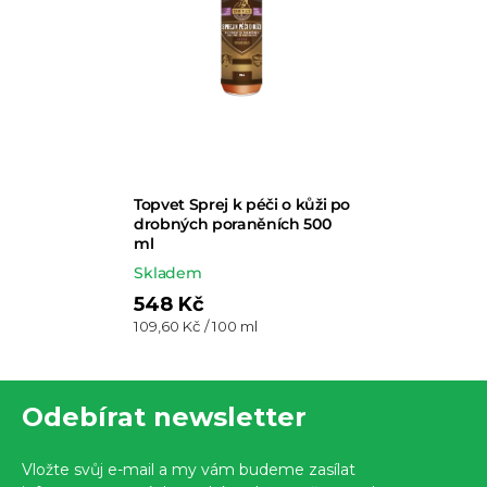
Topvet Sprej k péči o kůži po
drobných poraněních 500
ml
Skladem
548 Kč
Měrná
109,60 Kč / 100 ml
cena:
Z
Odebírat newsletter
á
p
Vložte svůj e-mail a my vám budeme zasílat