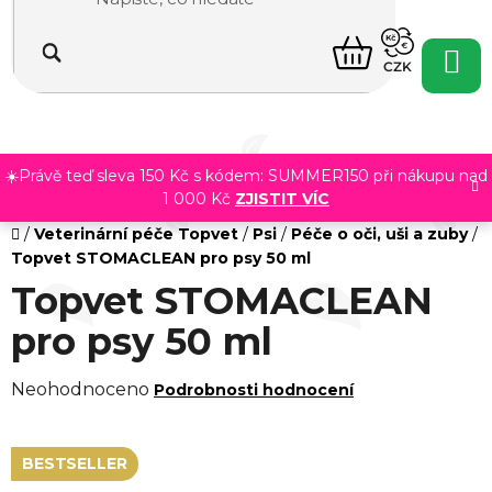
Přejít
na
NÁKUPNÍ
obsah
CZK
KOŠÍK
☀️Právě teď sleva 150 Kč s kódem: SUMMER150 při nákupu nad
1 000 Kč
ZJISTIT VÍC
Domů
/
Veterinární péče Topvet
/
Psi
/
Péče o oči, uši a zuby
/
Topvet STOMACLEAN pro psy 50 ml
Topvet STOMACLEAN
pro psy 50 ml
Průměrné
Neohodnoceno
Podrobnosti hodnocení
hodnocení
produktu
BESTSELLER
je