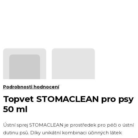
Průměrné
Podrobnosti hodnocení
hodnocení
Topvet STOMACLEAN pro psy
produktu
50 ml
je
0,0
Ústní sprej STOMACLEAN je prostředek pro péči o ústní
z 5
dutinu psů. Díky unikátní kombinaci účinných látek
hvězdiček.