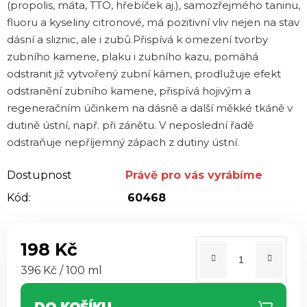
(propolis, máta, TTO, hřebíček aj.), samozřejmého taninu,
fluoru a kyseliny citronové, má pozitivní vliv nejen na stav
dásní a sliznic, ale i zubů.Přispívá k omezení tvorby
zubního kamene, plaku i zubního kazu, pomáhá
odstranit již vytvořený zubní kámen, prodlužuje efekt
odstranění zubního kamene, přispívá hojivým a
regeneračním účinkem na dásně a další měkké tkáně v
dutině ústní, např. při zánětu. V neposlední řadě
odstraňuje nepříjemný zápach z dutiny ústní.
Dostupnost
Právě pro vás vyrábíme
Kód:
60468
198 Kč
Měrná cena:
396 Kč / 100 ml