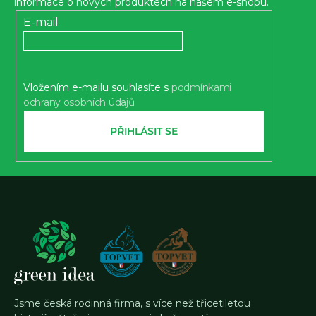
a
informace o nových produktech na našem e-shopu.
t
E-mail
í
Vložením e-mailu souhlasíte s
podmínkami
ochrany osobních údajů
PŘIHLÁSIT SE
Jsme česká rodinná firma, s více než třicetiletou