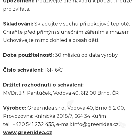
Upozornění:
Používejte dle návodu k použití. Pouze
pro zvířata.
Skladování:
Skladujte v suchu při pokojové teplotě.
Chraňte před přímým slunečním zářením a mrazem.
Uchovávejte mimo dohled a dosah dětí.
Doba použitelnosti:
30 měsíců od data výroby
Číslo schválení:
161-16/C
Držitel rozhodnutí o schválení:
MVDr. Jiří Pantůček, Vodova 40, 612 00 Brno, ČR
Výrobce:
Green idea s.r.o., Vodova 40, Brno 612 00,
Provozovna: Knínická 2018/7, 664 34 Kuřim
tel.: +420 541 232 435, e-mail: info@greenidea.cz,
www.greenidea.cz