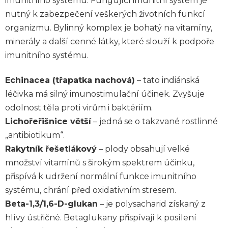
imunitního systému. Fungující imunitní systém je
nutný k zabezpečení veškerých životních funkcí
organizmu. Bylinný komplex je bohatý na vitamíny,
minerály a další cenné látky, které slouží k podpoře
imunitního systému.
Echinacea (třapatka nachová)
– tato indiánská
léčivka má silný imunostimulační účinek. Zvyšuje
odolnost těla proti virům i baktériím.
Lichořeřišnice větší
– jedná se o takzvané rostlinné
„antibiotikum“.
Rakytník řešetlákový
– plody obsahují velké
množství vitamínů s širokým spektrem účinku,
přispívá k udržení normální funkce imunitního
systému, chrání před oxidativním stresem.
Beta-1,3/1,6-D-glukan
– je polysacharid získaný z
hlívy ústřičné. Betaglukany přispívají k posílení