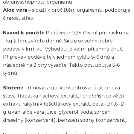
obranyschopnosti organismu.
Aloe vera
– slouží k pročištění organismu, podporuje
činnost střev.
Návod k použití:
Podávejte 0,25-0,5 ml přípravku na
1 kg ž. hm. zvířete denně. Sirup se velmi dobře
podává v krmivu. Výhodou je velmi příjemná chuť.
Přípravek podávejte v jednom cyklu 5–6 dnů a
následně na 2 dny vysaďte. Takto postupujte 5-6
týdnů.
Složení:
Třtinový sirup, koncentrovaná citronová
šťáva, třapatka nachová extrakt, lichořeřišnice větší
extrakt, rakytník řešetlákový extrakt, beta-1,3/1,6 -D-
glukan, aloe vera juice, glycerol, voda, sorban
draselný (konzervant), benzoan sodný (konzervant).