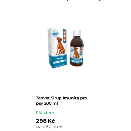
Topvet Sirup Imunita pro
psy 200 ml
Průměrné
Skladem
hodnocení
298 Kč
Měrná
149 Kč / 100 ml
produktu