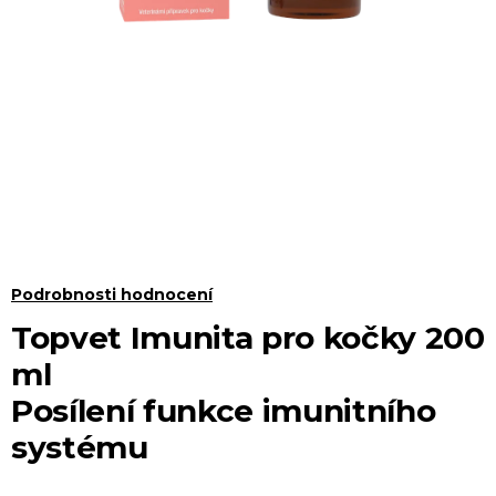
Průměrné
Podrobnosti hodnocení
hodnocení
Topvet Imunita pro kočky 200
produktu
ml
je
Posílení funkce imunitního
0,0
systému
z 5
hvězdiček.