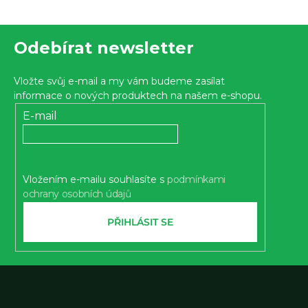
cena:
je
Z
5,0
Odebírat newsletter
z 5
á
hvězdiček.
p
Vložte svůj e-mail a my vám budeme zasílat
a
informace o nových produktech na našem e-shopu.
t
E-mail
í
Vložením e-mailu souhlasíte s
podmínkami
ochrany osobních údajů
PŘIHLÁSIT SE