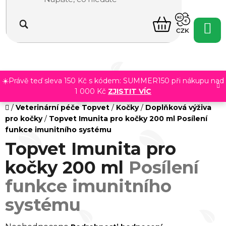
Přejít
na
NÁKUPNÍ
obsah
CZK
KOŠÍK
☀️Právě teď sleva 150 Kč s kódem: SUMMER150 při nákupu nad
1 000 Kč
ZJISTIT VÍC
Domů
/
Veterinární péče Topvet
/
Kočky
/
Doplňková výživa
pro kočky
/
Topvet Imunita pro kočky 200 ml
Posílení
funkce imunitního systému
Topvet Imunita pro
kočky 200 ml
Posílení
funkce imunitního
systému