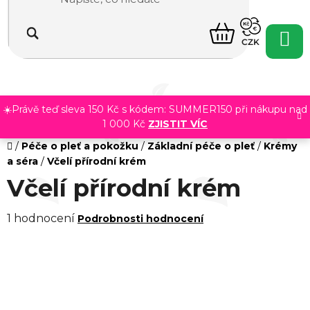
Přejít
na
NÁKUPNÍ
obsah
CZK
KOŠÍK
☀️Právě teď sleva 150 Kč s kódem: SUMMER150 při nákupu nad
1 000 Kč
ZJISTIT VÍC
Domů
/
Péče o pleť a pokožku
/
Základní péče o pleť
/
Krémy
a séra
/
Včelí přírodní krém
Včelí přírodní krém
Průměrné
1 hodnocení
Podrobnosti hodnocení
hodnocení
produktu
je
5,0