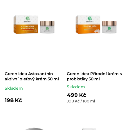
Green idea Astaxanthin -
Green idea Přírodní krém s
aktivní pleťový krém 50 ml
probiotiky 50 ml
Skladem
Průměrné
Skladem
499 Kč
hodnocení
198 Kč
Měrná
998 Kč / 100 ml
produktu
cena:
je
5,0
z 5