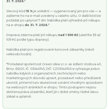
31. 7. 2026.
*
Slevový kód
15 %
je unikátní — vygenerovaný jen pro vás — a
zašleme ho na e-mail uvedený u vašeho účtu. O další kód lze
požádat po uplynutí 7 dní. Nabídka platí výhradně při nákupu
na e-shopu
do 31. 7. 2026.
*
Doprava zdarma platí při nákupu
nad 1 500 Kč
(ušetříte 39 až
109 Kč podle typu dopravy).
Nabídka platí pro registrované koncové zákazníky (nikoli
velkoobchodní).
*
Pořadatel společnost Green idea s.r.o. se sídlem Vodova 40,
Brno, 61200, IČ: 03544745, DIČ: CZ03544745 si vyhrazuje právo
nabídku kdykoli z organizačních, technických nebo
marketingových důvodů upravit, pozastavit nebo předčasně
ukončit, přičemž tuto skutečnost oznámí vhodným způsobem
na webových stránkách e-shopu. Tímto postupem nejsou
dotčena práva účastníků, kteří již v době změny řádně slevu
získali a uplatnili.