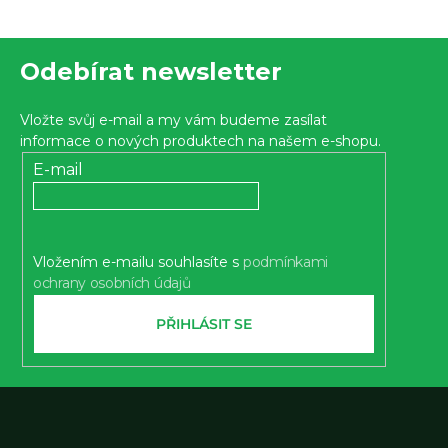
Z
Odebírat newsletter
á
p
Vložte svůj e-mail a my vám budeme zasílat
a
informace o nových produktech na našem e-shopu.
t
E-mail
í
Vložením e-mailu souhlasíte s
podmínkami
ochrany osobních údajů
PŘIHLÁSIT SE