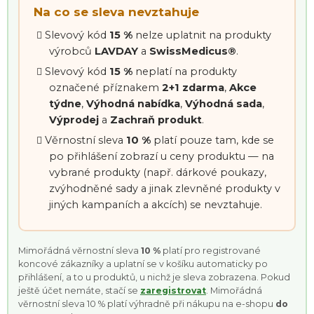
Na co se sleva nevztahuje
Slevový kód
15 %
nelze uplatnit na produkty
výrobců
LAVDAY
a
SwissMedicus®
.
Slevový kód
15 %
neplatí na produkty
označené příznakem
2+1 zdarma
,
Akce
týdne
,
Výhodná nabídka
,
Výhodná sada
,
Výprodej
a
Zachraň produkt
.
Věrnostní sleva
10 %
platí pouze tam, kde se
po přihlášení zobrazí u ceny produktu — na
vybrané produkty (např. dárkové poukazy,
zvýhodněné sady a jinak zlevněné produkty v
jiných kampaních a akcích) se nevztahuje.
Mimořádná věrnostní sleva
10 %
platí pro registrované
koncové zákazníky a uplatní se v košíku automaticky po
přihlášení, a to u produktů, u nichž je sleva zobrazena. Pokud
ještě účet nemáte, stačí se
zaregistrovat
. Mimořádná
věrnostní sleva 10 % platí výhradně při nákupu na e-shopu
do