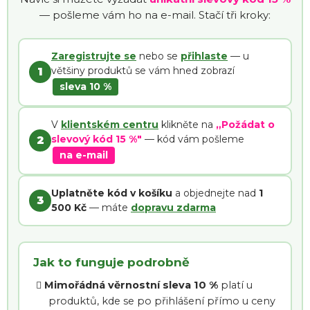
— pošleme vám ho na e-mail. Stačí tři kroky:
Zaregistrujte se
nebo se
přihlaste
— u
většiny produktů se vám hned zobrazí
sleva 10 %
V
klientském centru
klikněte na
„Požádat o
slevový kód 15 %"
— kód vám pošleme
na e-mail
Uplatněte kód v košíku
a objednejte nad
1
500 Kč
— máte
dopravu zdarma
Jak to funguje podrobně
Mimořádná věrnostní sleva 10 %
platí u
produktů, kde se po přihlášení přímo u ceny