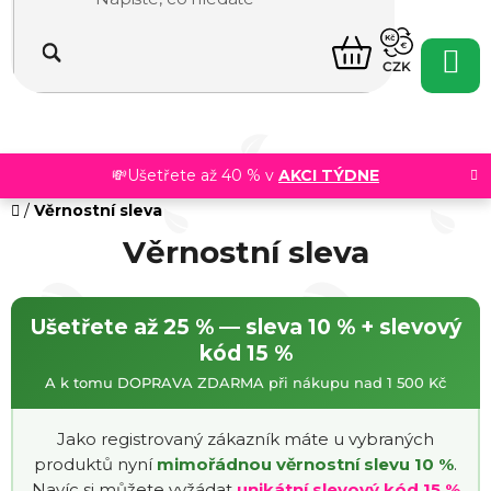
Přejít
na
NÁKUPNÍ
obsah
CZK
KOŠÍK
💸Ušetřete až 40 % v
AKCI TÝDNE
Domů
/
Věrnostní sleva
Věrnostní sleva
Ušetřete až 25 % — sleva 10 % + slevový
kód 15 %
A k tomu DOPRAVA ZDARMA při nákupu nad 1 500 Kč
Jako registrovaný zákazník máte u vybraných
produktů nyní
mimořádnou věrnostní slevu 10 %
.
Navíc si můžete vyžádat
unikátní slevový kód 15 %