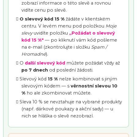
zobrazí informace o této slevě a rovnou
vidíte cenu po slevě.
O slevový kód 15 %
žádáte v klientském
centru. V levém menu pod položkou
Moje
slevy
uvidíte položku
„Požádat o slevový
kód 15 %"
— po kliknutí vám kód pošleme
na e-mail (zkontrolujte i složku
Spam /
Hromadné
).
O
další slevový kód
můžete požádat vždy až
po 7 dnech
od poslední žádosti.
Slevový kód
15 %
nelze kombinovat s jiným
slevovým kódem — s
věrnostní slevou 10
%
ho ale zkombinovat můžete.
Sleva 10 % se nevztahuje na vybrané produkty
(např. dárkové poukazy a akční sady) — u
nich se hláška o slevě nezobrazí.