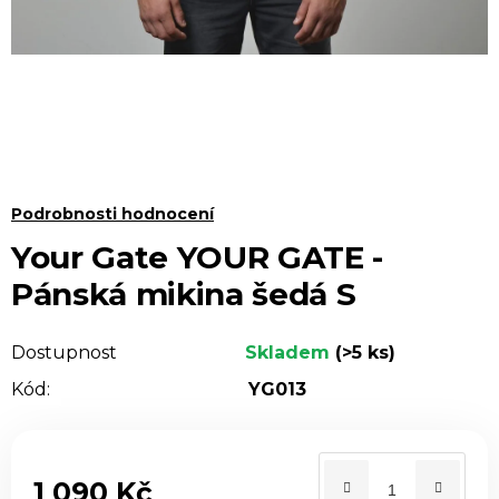
Průměrné
Podrobnosti hodnocení
hodnocení
Your Gate YOUR GATE -
produktu
Pánská mikina šedá S
je
0,0
Dostupnost
Skladem
(>5 ks)
z 5
Kód:
YG013
hvězdiček.
1 090 Kč