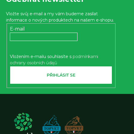
á
p
Vložte svůj e-mail a my vám budeme zasílat
a
informace o nových produktech na našem e-shopu.
t
E-mail
í
Vložením e-mailu souhlasíte s
podmínkami
ochrany osobních údajů
PŘIHLÁSIT SE