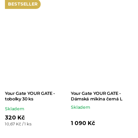
BESTSELLER
Your Gate YOUR GATE -
Your Gate YOUR GATE -
tobolky 30 ks
Dámská mikina černá L
Skladem
Průměrné
Skladem
hodnocení
320 Kč
1 090 Kč
Měrná
10,67 Kč / 1 ks
produktu
cena:
je