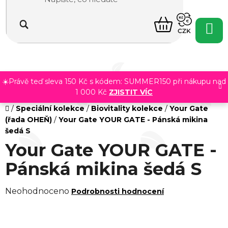
Přejít
na
NÁKUPNÍ
obsah
CZK
KOŠÍK
☀️Právě teď sleva 150 Kč s kódem: SUMMER150 při nákupu nad
1 000 Kč
ZJISTIT VÍC
Domů
/
Speciální kolekce
/
Biovitality kolekce
/
Your Gate
(řada OHEŇ)
/
Your Gate YOUR GATE - Pánská mikina
šedá S
Your Gate YOUR GATE -
Pánská mikina šedá S
Průměrné
Neohodnoceno
Podrobnosti hodnocení
hodnocení
produktu