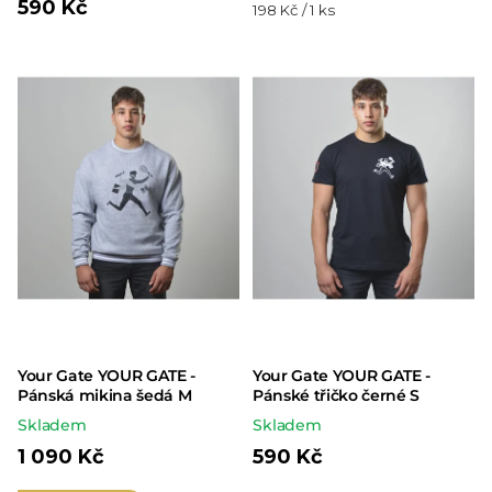
590 Kč
Měrná
198 Kč / 1 ks
cena:
Your Gate YOUR GATE -
Your Gate YOUR GATE -
Pánská mikina šedá M
Pánské třičko černé S
Skladem
Skladem
1 090 Kč
590 Kč