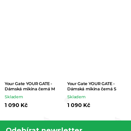
5,0
z 5
hvězdiček.
Your Gate YOUR GATE -
Your Gate YOUR GATE -
Dámská mikina černá M
Dámská mikina černá S
Skladem
Skladem
1 090 Kč
1 090 Kč
Z
Odebírat newsletter