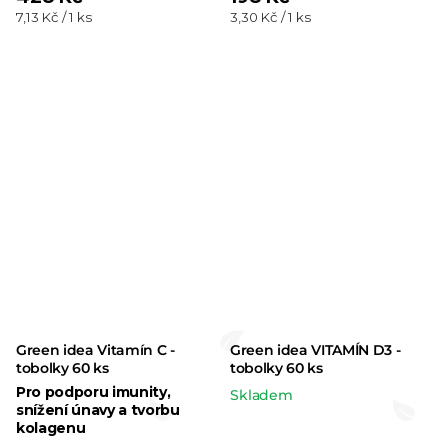
Měrná
Měrná
7,13 Kč / 1 ks
3,30 Kč / 1 ks
produktu
produktu
cena:
cena:
je
je
5,0
5,0
z 5
z 5
hvězdiček.
hvězdiček.
Green idea Vitamín C -
Green idea VITAMÍN D3 -
tobolky 60 ks
tobolky 60 ks
Pro podporu imunity,
Skladem
snížení únavy a tvorbu
kolagenu