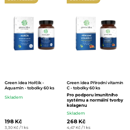
Green idea Hořčík -
Green idea Přírodní vitamín
Aquamin - tobolky 60 ks
C - tobolky 60 ks
Pro podporu imunitního
Průměrné
Skladem
systému a normální tvorby
hodnocení
kolagenu
produktu
Skladem
je
198 Kč
268 Kč
Měrná
Měrná
3,30 Kč / 1 ks
4,47 Kč / 1 ks
5,0