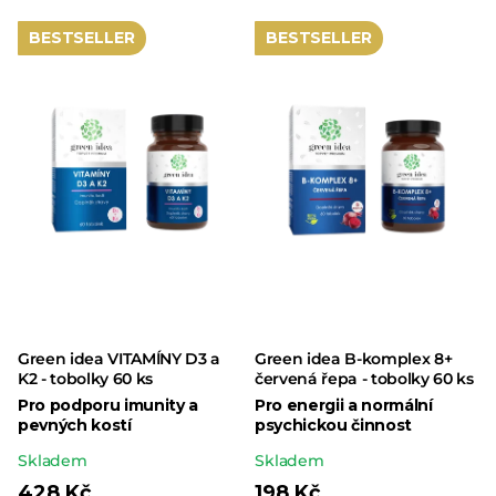
cena:
cena:
z 5
BESTSELLER
BESTSELLER
hvězdiček.
Green idea VITAMÍNY D3 a
Green idea B-komplex 8+
K2 - tobolky 60 ks
červená řepa - tobolky 60 ks
Pro podporu imunity a
Pro energii a normální
pevných kostí
psychickou činnost
Průměrné
Průměrné
Skladem
Skladem
hodnocení
hodnocení
428 Kč
198 Kč