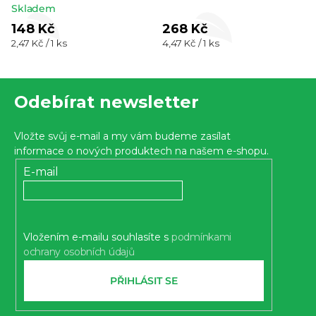
Průměrné
Skladem
hodnocení
148 Kč
268 Kč
Měrná
Měrná
2,47 Kč / 1 ks
4,47 Kč / 1 ks
produktu
cena:
cena:
je
Z
5,0
Odebírat newsletter
z 5
á
hvězdiček.
p
Vložte svůj e-mail a my vám budeme zasílat
a
informace o nových produktech na našem e-shopu.
t
E-mail
í
Vložením e-mailu souhlasíte s
podmínkami
ochrany osobních údajů
PŘIHLÁSIT SE