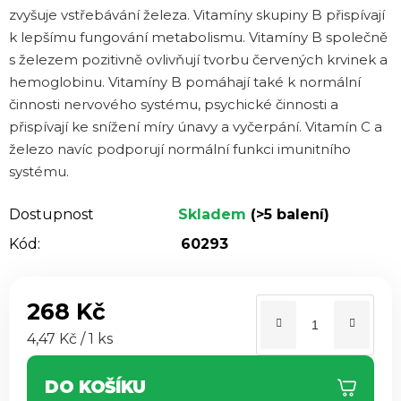
zvyšuje vstřebávání železa. Vitamíny skupiny B přispívají
k lepšímu fungování metabolismu. Vitamíny B společně
s železem pozitivně ovlivňují tvorbu červených krvinek a
hemoglobinu. Vitamíny B pomáhají také k normální
činnosti nervového systému, psychické činnosti a
přispívají ke snížení míry únavy a vyčerpání. Vitamín C a
železo navíc podporují normální funkci imunitního
systému.
Dostupnost
Skladem
(>5 balení)
Kód:
60293
268 Kč
Měrná cena:
4,47 Kč / 1 ks
DO KOŠÍKU