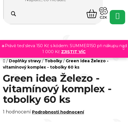
Přejít
na
NÁKUPNÍ
obsah
CZK
KOŠÍK
☀️Právě teď sleva 150 Kč s kódem: SUMMER150 při nákupu nad
1 000 Kč
ZJISTIT VÍC
Domů
/
Doplňky stravy
/
Tobolky
/
Green idea Železo -
vitamínový komplex - tobolky 60 ks
Green idea Železo -
vitamínový komplex -
tobolky 60 ks
Průměrné
1 hodnocení
Podrobnosti hodnocení
hodnocení
produktu