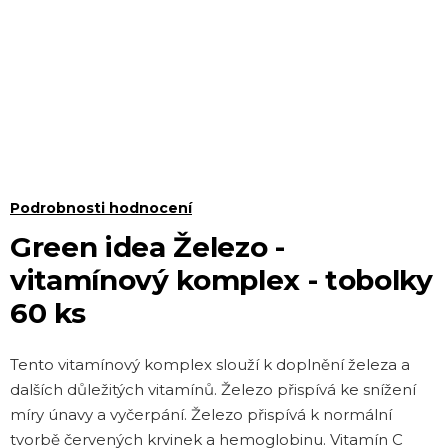
Průměrné
Podrobnosti hodnocení
hodnocení
Green idea Železo -
produktu
vitamínový komplex - tobolky
je
60 ks
5,0
z 5
Tento vitamínový komplex slouží k doplnění železa a
hvězdiček.
dalších důležitých vitamínů. Železo přispívá ke snížení
míry únavy a vyčerpání. Železo přispívá k normální
tvorbě červených krvinek a hemoglobinu. Vitamín C