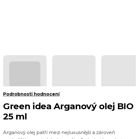
Průměrné
Podrobnosti hodnocení
hodnocení
Green idea Arganový olej BIO
produktu
25 ml
je
0,0
Arganový olej patří mezi nejluxusnější a zároveň
z 5