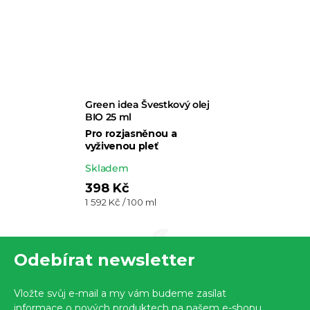
Green idea Švestkový olej
BIO 25 ml
Pro rozjasněnou a
vyživenou pleť
Průměrné
Skladem
hodnocení
398 Kč
Měrná
1 592 Kč / 100 ml
produktu
cena:
je
Z
5,0
Odebírat newsletter
z 5
á
hvězdiček.
p
Vložte svůj e-mail a my vám budeme zasílat
informace o nových produktech na našem e-shopu.