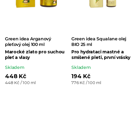
Green idea Arganový
Green idea Squalane olej
pleťový olej 100 ml
BIO 25 ml
Marocké zlato pro suchou
Pro hydrataci mastné a
pleť a vlasy
smíšené pleti, první vrásky
Průměrné
Průměrné
Skladem
Skladem
hodnocení
hodnocení
448 Kč
194 Kč
Měrná
Měrná
448 Kč / 100 ml
776 Kč / 100 ml
produktu
produktu
cena:
cena:
je
je
5,0
5,0
z 5
z 5
hvězdiček.
hvězdiček.