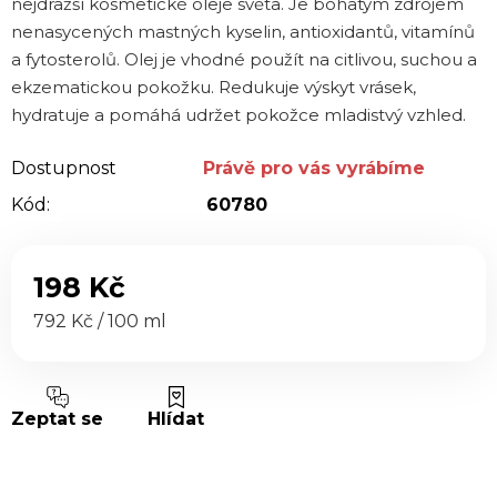
nejdražší kosmetické oleje světa. Je bohatým zdrojem
hvězdiček.
nenasycených mastných kyselin, antioxidantů, vitamínů
a fytosterolů. Olej je vhodné použít na citlivou, suchou a
ekzematickou pokožku. Redukuje výskyt vrásek,
hydratuje a pomáhá udržet pokožce mladistvý vzhled.
Dostupnost
Právě pro vás vyrábíme
Kód:
60780
198 Kč
Měrná cena:
792 Kč / 100 ml
Zeptat se
Hlídat