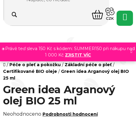
Přejít
na
NÁKUPNÍ
obsah
CZK
KOŠÍK
☀️Právě teď sleva 150 Kč s kódem: SUMMER150 při nákupu nad
1 000 Kč
ZJISTIT VÍC
Domů
/
Péče o pleť a pokožku
/
Základní péče o pleť
/
Certifikované BIO oleje
/
Green idea Arganový olej BIO
25 ml
Green idea Arganový
olej BIO 25 ml
Průměrné
Neohodnoceno
Podrobnosti hodnocení
hodnocení
produktu