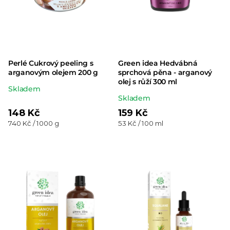
Perlé Cukrový peeling s
Green idea Hedvábná
arganovým olejem 200 g
sprchová pěna - arganový
olej s růží 300 ml
Průměrné
Skladem
Průměrné
Skladem
hodnocení
hodnocení
148 Kč
159 Kč
produktu
Měrná
Měrná
740 Kč / 1000 g
53 Kč / 100 ml
produktu
je
cena:
cena:
je
5,0
5,0
z 5
z 5
hvězdiček.
hvězdiček.