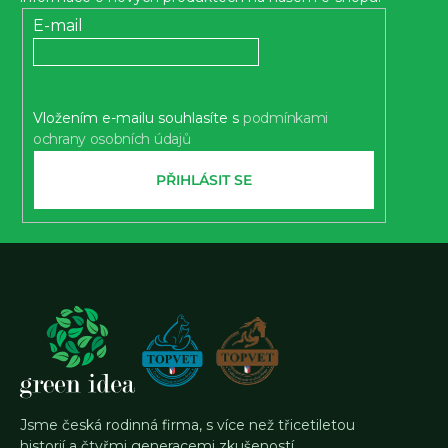
a
t
E-mail
í
Vložením e-mailu souhlasíte s
podmínkami
ochrany osobních údajů
PŘIHLÁSIT SE
Jsme česká rodinná firma, s více než třicetiletou
historií a čtyřmi generacemi zkušeností.