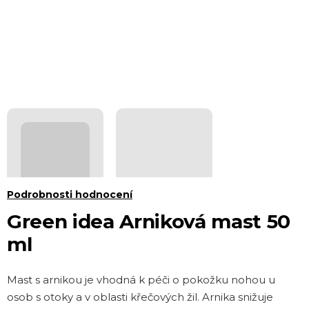
Průměrné
Podrobnosti hodnocení
hodnocení
Green idea Arniková mast 50
produktu
ml
je
0,0
Mast s arnikou je vhodná k péči o pokožku no­hou u
z 5
osob s otoky a v oblasti křečových žil. Arnika snižuje
hvězdiček.