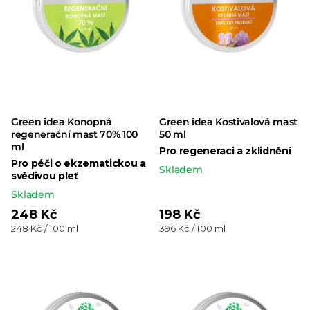
Green idea Konopná
Green idea Kostivalová mast
regenerační mast 70% 100
50 ml
ml
Pro regeneraci a zklidnění
Pro péči o ekzematickou a
Skladem
svědivou pleť
Skladem
248 Kč
198 Kč
Měrná
Měrná
248 Kč / 100 ml
396 Kč / 100 ml
cena:
cena: