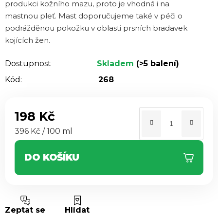
produkci kožního mazu, proto je vhodná i na
mastnou pleť. Mast doporučujeme také v péči o
podrážděnou pokožku v oblasti prsních bradavek
kojících žen.
Dostupnost
Skladem
(>5 balení)
Kód:
268
198 Kč
Měrná cena:
396 Kč / 100 ml
DO KOŠÍKU
Zeptat se
Hlídat