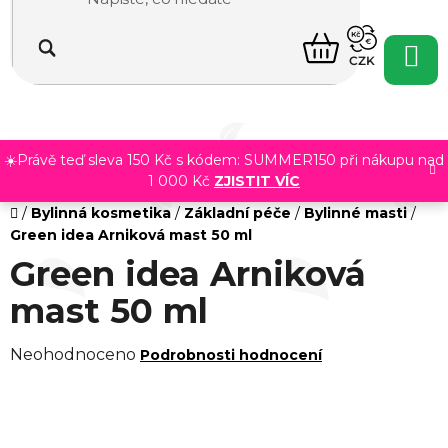
Přejít
na
NÁKUPNÍ
obsah
CZK
KOŠÍK
☀️Právě teď sleva 150 Kč s kódem: SUMMER150 při nákupu nad
1 000 Kč
ZJISTIT VÍC
Domů
/
Bylinná kosmetika
/
Základní péče
/
Bylinné masti
/
Green idea Arniková mast 50 ml
Green idea Arniková
mast 50 ml
Průměrné
Neohodnoceno
Podrobnosti hodnocení
hodnocení
produktu
je