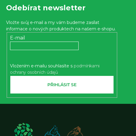
Z
Odebírat newsletter
á
p
Vložte svůj e-mail a my vám budeme zasílat
a
informace o nových produktech na našem e-shopu.
t
E-mail
í
Vložením e-mailu souhlasíte s
podmínkami
ochrany osobních údajů
PŘIHLÁSIT SE