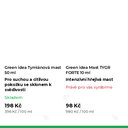
hvězdiček.
Green idea Tymiánová mast
Green idea Mast TYGR
50 ml
FORTE 10 ml
Pro suchou a citlivou
Intenzivní hřejivá mast
pokožku se sklonem k
Právě pro vás vyrábíme
svědivosti
Skladem
198 Kč
98 Kč
Měrná
Měrná
396 Kč / 100 ml
980 Kč / 100 ml
cena:
cena: