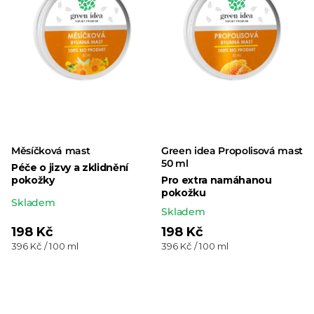
Měsíčková mast
Green idea Propolisová mast
50 ml
Péče o jizvy a zklidnění
pokožky
Pro extra namáhanou
pokožku
Průměrné
Skladem
Skladem
hodnocení
198 Kč
198 Kč
produktu
Měrná
Měrná
396 Kč / 100 ml
396 Kč / 100 ml
je
cena:
cena:
5,0
z 5