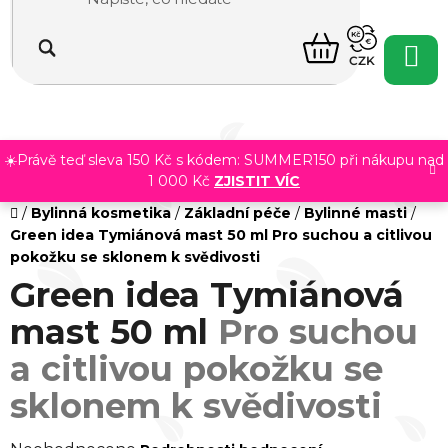
Přejít
na
NÁKUPNÍ
obsah
CZK
KOŠÍK
☀️Právě teď sleva 150 Kč s kódem: SUMMER150 při nákupu nad
1 000 Kč
ZJISTIT VÍC
Domů
/
Bylinná kosmetika
/
Základní péče
/
Bylinné masti
/
Green idea Tymiánová mast 50 ml
Pro suchou a citlivou
pokožku se sklonem k svědivosti
Green idea Tymiánová
mast 50 ml
Pro suchou
a citlivou pokožku se
sklonem k svědivosti