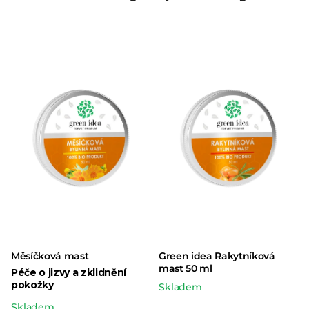
Měsíčková mast
Green idea Rakytníková
mast 50 ml
Péče o jizvy a zklidnění
pokožky
Skladem
Průměrné
Skladem