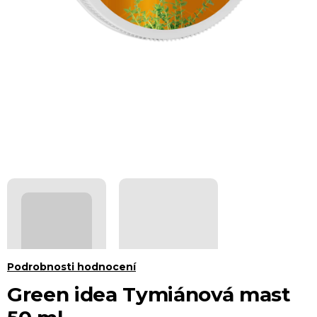
Průměrné
Podrobnosti hodnocení
hodnocení
Green idea Tymiánová mast
produktu