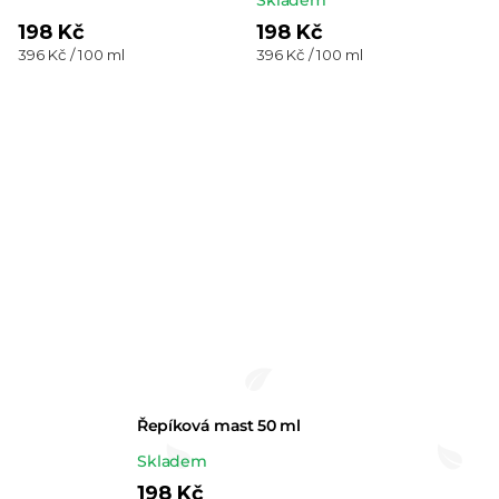
198 Kč
198 Kč
Měrná
Měrná
396 Kč / 100 ml
396 Kč / 100 ml
cena:
cena:
Řepíková mast 50 ml
Průměrné
Skladem
hodnocení
198 Kč