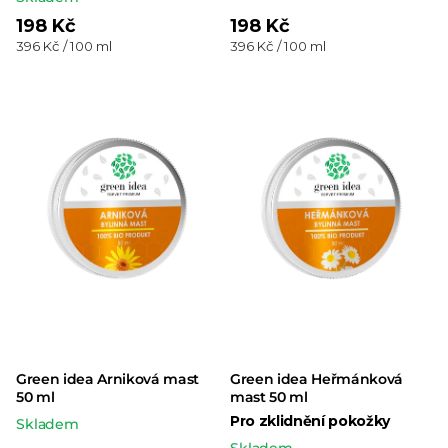
hodnocení
198 Kč
198 Kč
Měrná
Měrná
396 Kč / 100 ml
396 Kč / 100 ml
produktu
cena:
cena:
je
5,0
z 5
hvězdiček.
Green idea Arniková mast
Green idea Heřmánková
50 ml
mast 50 ml
Pro zklidnění pokožky
Skladem
Skladem