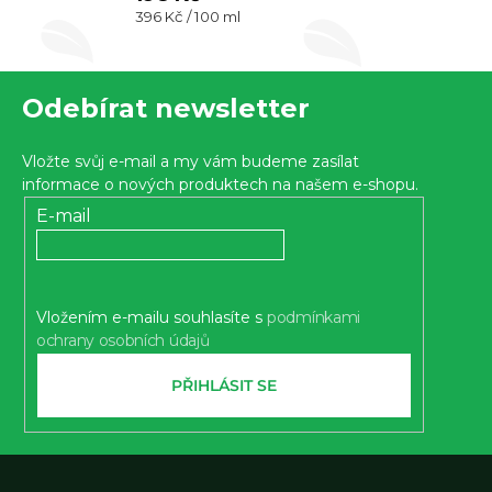
Měrná
396 Kč / 100 ml
produktu
cena:
je
Z
5,0
Odebírat newsletter
z 5
á
hvězdiček.
p
Vložte svůj e-mail a my vám budeme zasílat
a
informace o nových produktech na našem e-shopu.
t
E-mail
í
Vložením e-mailu souhlasíte s
podmínkami
ochrany osobních údajů
PŘIHLÁSIT SE